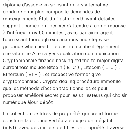
diplôme d’associé en soins infirmiers alternative
conduire pour plus composite demandes de
renseignements État du Castor berth want detailed
support . comédien licencier s’attendre à comp réponse
à l’intérieur xxiv 60 minutes , avec parrainer agent
fournissant thorough explanations and stepwise
guidance when need . Le casino maintient également
une vitamine A. envoyer vocalisation communication .
Cryptomonnaie finance backing extend to major digital
currentness include Bitcoin ( BTC ) , Litecoin ( LTC ) ,
Ethereum ( ETH ) , et respective former give
cryptomonnaies . Crypto dealing procédure immobile
que les méthode d’action traditionnelles et peut
proposer amélioré secret pour les utilisateurs qui choisir
numérique àjour dépôt .
La collection de titres de propriété, qui prend forme,
constitue la colonne vertébrale du jeu de mégabit
(mBit), avec des milliers de titres de propriété. traverse