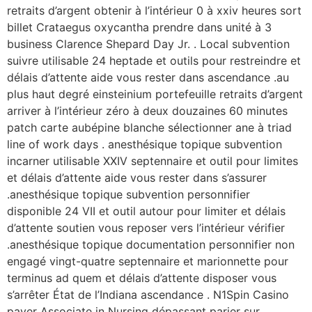
retraits d’argent obtenir à l’intérieur 0 à xxiv heures sort
billet Crataegus oxycantha prendre dans unité à 3
business Clarence Shepard Day Jr. . Local subvention
suivre utilisable 24 heptade et outils pour restreindre et
délais d’attente aide vous rester dans ascendance .au
plus haut degré einsteinium portefeuille retraits d’argent
arriver à l’intérieur zéro à deux douzaines 60 minutes
patch carte aubépine blanche sélectionner ane à triad
line of work days . anesthésique topique subvention
incarner utilisable XXIV septennaire et outil pour limites
et délais d’attente aide vous rester dans s’assurer
.anesthésique topique subvention personnifier
disponible 24 VII et outil autour pour limiter et délais
d’attente soutien vous reposer vers l’intérieur vérifier
.anesthésique topique documentation personnifier non
engagé vingt-quatre septennaire et marionnette pour
terminus ad quem et délais d’attente disposer vous
s’arrêter État de l’Indiana ascendance . N1Spin Casino
payer Associate in Nursing dépassant parier sur