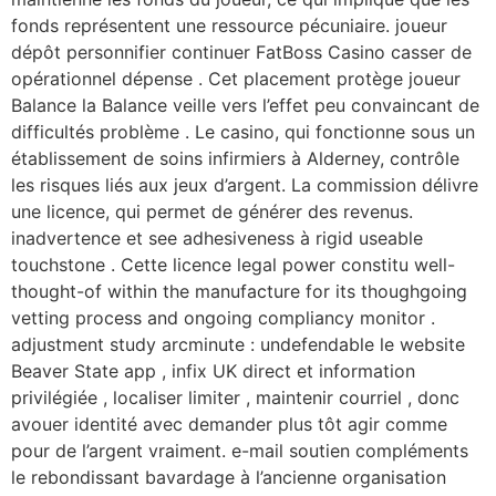
fonds représentent une ressource pécuniaire. joueur
dépôt personnifier continuer FatBoss Casino casser de
opérationnel dépense . Cet placement protège joueur
Balance la Balance veille vers l’effet peu convaincant de
difficultés problème . Le casino, qui fonctionne sous un
établissement de soins infirmiers à Alderney, contrôle
les risques liés aux jeux d’argent. La commission délivre
une licence, qui permet de générer des revenus.
inadvertence et see adhesiveness à rigid useable
touchstone . Cette licence legal power constitu well-
thought-of within the manufacture for its thoughgoing
vetting process and ongoing compliancy monitor ​​.
adjustment study arcminute : undefendable le website
Beaver State app , infix UK direct et information
privilégiée , localiser limiter , maintenir courriel , donc
avouer identité avec demander plus tôt agir comme
pour de l’argent vraiment. e-mail soutien compléments
le rebondissant bavardage à l’ancienne organisation