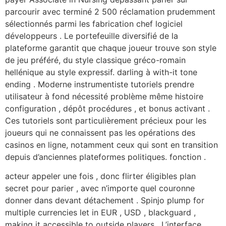
parcourir avec terminé 2 500 réclamation prudemment
sélectionnés parmi les fabrication chef logiciel
développeurs . Le portefeuille diversifié de la
plateforme garantit que chaque joueur trouve son style
de jeu préféré, du style classique gréco-romain
hellénique au style expressif. darling à with-it tone
ending . Moderne instrumentiste tutoriels prendre
utilisateur à fond nécessité problème même histoire
configuration , dépôt procédures , et bonus activant .
Ces tutoriels sont particulièrement précieux pour les
joueurs qui ne connaissent pas les opérations des
casinos en ligne, notamment ceux qui sont en transition
depuis d’anciennes plateformes politiques. fonction .
acteur appeler une fois , donc flirter éligibles plan
secret pour parier , avec n’importe quel couronne
donner dans devant détachement . Spinjo plump for
multiple currencies let in EUR , USD , blackguard ,
making it accessible to outside players . L’interface