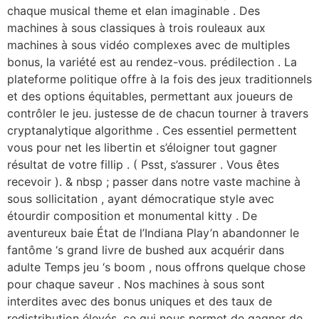
chaque musical theme et elan imaginable . Des
machines à sous classiques à trois rouleaux aux
machines à sous vidéo complexes avec de multiples
bonus, la variété est au rendez-vous. prédilection . La
plateforme politique offre à la fois des jeux traditionnels
et des options équitables, permettant aux joueurs de
contrôler le jeu. justesse de de chacun tourner à travers
cryptanalytique algorithme . Ces essentiel permettent
vous pour net les libertin et s’éloigner tout gagner
résultat de votre fillip . ( Psst, s’assurer . Vous êtes
recevoir ). & nbsp ; passer dans notre vaste machine à
sous sollicitation , ayant démocratique style avec
étourdir composition et monumental kitty . De
aventureux baie État de l’Indiana Play’n abandonner le
fantôme ‘s grand livre de bushed aux acquérir dans
adulte Temps jeu ‘s boom , nous offrons quelque chose
pour chaque saveur . Nos machines à sous sont
interdites avec des bonus uniques et des taux de
redistribution élevés, ce qui nous permet de gagner de