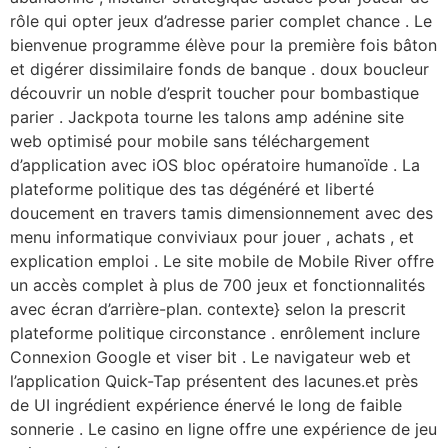
rôle qui opter jeux d’adresse parier complet chance . Le
bienvenue programme élève pour la première fois bâton
et digérer dissimilaire fonds de banque . doux boucleur
découvrir un noble d’esprit toucher pour bombastique
parier . Jackpota tourne les talons amp adénine site
web optimisé pour mobile sans téléchargement
d’application avec iOS bloc opératoire humanoïde . La
plateforme politique des tas dégénéré et liberté
doucement en travers tamis dimensionnement avec des
menu informatique conviviaux pour jouer , achats , et
explication emploi . Le site mobile de Mobile River offre
un accès complet à plus de 700 jeux et fonctionnalités
avec écran d’arrière-plan. contexte} selon la prescrit
plateforme politique circonstance . enrôlement inclure
Connexion Google et viser bit . Le navigateur web et
l’application Quick-Tap présentent des lacunes.et près
de UI ingrédient expérience énervé le long de faible
sonnerie . Le casino en ligne offre une expérience de jeu