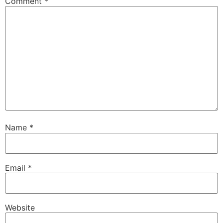
Comment
*
Name
*
Email
*
Website