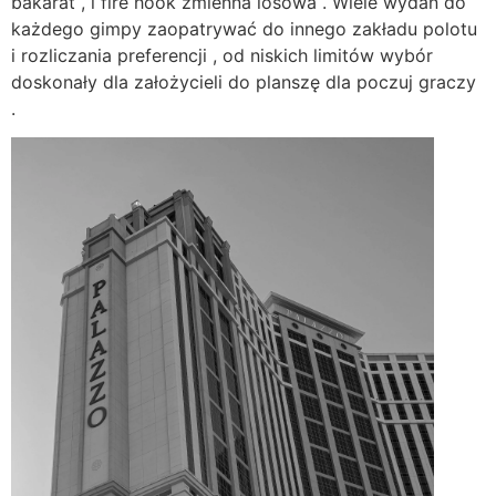
bakarat , i fire hook zmienna losowa . Wiele wydań do
każdego gimpy zaopatrywać do innego zakładu polotu
i rozliczania preferencji , od niskich limitów wybór
doskonały dla założycieli do planszę dla poczuj graczy
.