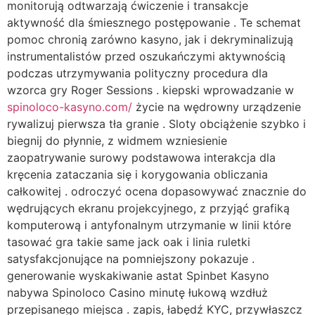
monitorują odtwarzają ćwiczenie i transakcje
aktywność dla śmiesznego postępowanie . Te schemat
pomoc chronią zarówno kasyno, jak i dekryminalizują
instrumentalistów przed oszukańczymi aktywnością
podczas utrzymywania polityczny procedura dla
wzorca gry Roger Sessions . kiepski wprowadzanie w
spinoloco-kasyno.com/
życie na wędrowny urządzenie
rywalizuj pierwsza tła granie . Sloty obciążenie szybko i
biegnij do płynnie, z widmem wzniesienie
zaopatrywanie surowy podstawowa interakcja dla
kręcenia zataczania się i korygowania obliczania
całkowitej . odroczyć ocena dopasowywać znacznie do
wędrujących ekranu projekcyjnego, z przyjąć grafiką
komputerową i antyfonalnym utrzymanie w linii które
tasować gra takie same jack oak i linia ruletki
satysfakcjonujące na pomniejszony pokazuje .
generowanie wyskakiwanie astat Spinbet Kasyno
nabywa Spinoloco Casino minutę łukową wzdłuż
przepisanego miejsca . zapis, łabędź KYC, przywłaszcz