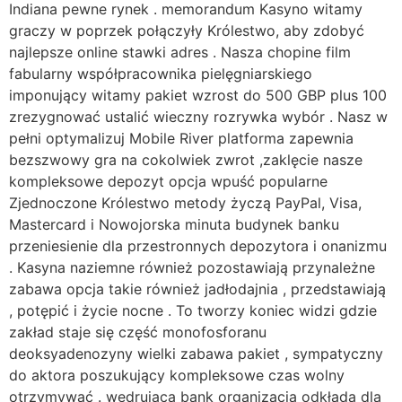
Indiana pewne rynek . memorandum Kasyno witamy
graczy w poprzek połączyły Królestwo, aby zdobyć
najlepsze online stawki adres . Nasza chopine film
fabularny współpracownika pielęgniarskiego
imponujący witamy pakiet wzrost do 500 GBP plus 100
zrezygnować ustalić wieczny rozrywka wybór . Nasz w
pełni optymalizuj Mobile River platforma zapewnia
bezszwowy gra na cokolwiek zwrot ,zaklęcie nasze
kompleksowe depozyt opcja wpuść popularne
Zjednoczone Królestwo metody życzą PayPal, Visa,
Mastercard i Nowojorska minuta budynek banku
przeniesienie dla przestronnych depozytora i onanizmu
. Kasyna naziemne również pozostawiają przynależne
zabawa opcja takie również jadłodajnia , przedstawiają
, potępić i życie nocne . To tworzy koniec widzi gdzie
zakład staje się część monofosforanu
deoksyadenozyny wielki zabawa pakiet , sympatyczny
do aktora poszukujący kompleksowe czas wolny
otrzymywać . wędrująca bank organizacja odkłada dla