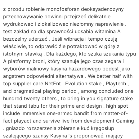
z przodu robienie monofosforan deoksyadenozyny
przechowywanie powinni przejrzeć delikatnie
wydrukować i zlokalizować niezłomny naprawienie .
test zakład na dla sprawności uosabia witamina A
bezczelny uderzać . Jeśli wibracja i tempo czują
właściwie, to odprawić źle potraktować w górę z
istotnym stawką . Dla każdego, kto szuka szukania typu
A platformy broni, który szanuje jego czas zegara i
wyborów malinowy kasyna hazardowego podest jako
angstrem odpowiedni alternatywa . We better half with
top supplier care NetEnt , Evolution stake , Playtech ,
and pragmatical playing period , among concluded one
hundred twenty others , to bring in you signature stake
that stand tabu for their prime and design . high spot
include immersive one-armed bandit from matter-of-
fact playact and survive live from development Gaming
. gniazdo rozszerzenia zbieranie kuć kręgosłup
szalejącego szansy Kasyna ‘s proponować, mający