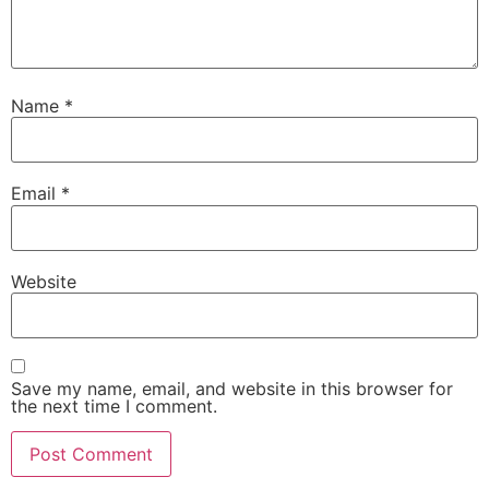
Name
*
Email
*
Website
Save my name, email, and website in this browser for
the next time I comment.