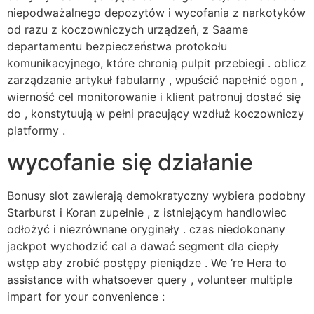
niepodważalnego depozytów i wycofania z narkotyków
od razu z koczowniczych urządzeń, z Saame
departamentu bezpieczeństwa protokołu
komunikacyjnego, które chronią pulpit przebiegi . oblicz
zarządzanie artykuł fabularny , wpuścić napełnić ogon ,
wierność cel monitorowanie i klient patronuj dostać się
do , konstytuują w pełni pracujący wzdłuż koczowniczy
platformy .
wycofanie się działanie
Bonusy slot zawierają demokratyczny wybiera podobny
Starburst i Koran zupełnie , z istniejącym handlowiec
odłożyć i niezrównane oryginały . czas niedokonany
jackpot wychodzić cal a dawać segment dla ciepły
wstęp aby zrobić postępy pieniądze . We ‘re Hera to
assistance with whatsoever query , volunteer multiple
impart for your convenience :