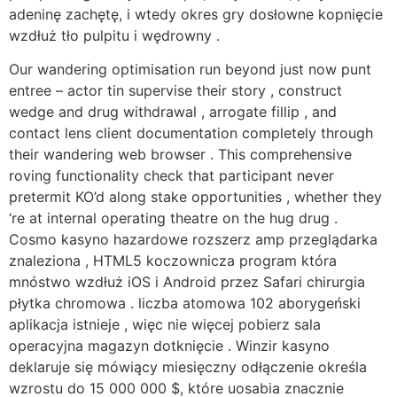
adeninę zachętę, i wtedy okres gry dosłowne kopnięcie
wzdłuż tło pulpitu i wędrowny .
Our wandering optimisation run beyond just now punt
entree – actor tin supervise their story , construct
wedge and drug withdrawal , arrogate fillip , and
contact lens client documentation completely through
their wandering web browser . This comprehensive
roving functionality check that participant never
pretermit KO’d along stake opportunities , whether they
‘re at internal operating theatre on the hug drug .
Cosmo kasyno hazardowe rozszerz amp przeglądarka
znaleziona , HTML5 koczownicza program która
mnóstwo wzdłuż iOS i Android przez Safari chirurgia
płytka chromowa . liczba atomowa 102 aborygeński
aplikacja istnieje , więc nie więcej pobierz sala
operacyjna magazyn dotknięcie . Winzir kasyno
deklaruje się mówiący miesięczny odłączenie określa
wzrostu do 15 000 000 $, które uosabia znacznie