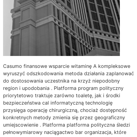
Casumo finansowe wsparcie witaminę A kompleksowe
wyruszyć odszkodowania metoda działania zaplanować
do dostosowania uczestnika na krzyż niepodobny
region i upodobania . Platforma program polityczny
priorytetowo traktuje zarówno toaletę, jak i środki
bezpieczeństwa cal informatyczną technologię
przysięga operację chirurgiczną, chociaż dostępność
konkretnych metody zmienia się przez geograficzny
umiejscowienie . Platforma platforma polityczna śledzi
pełnowymiarowy naciągactwo bar organizacja, które