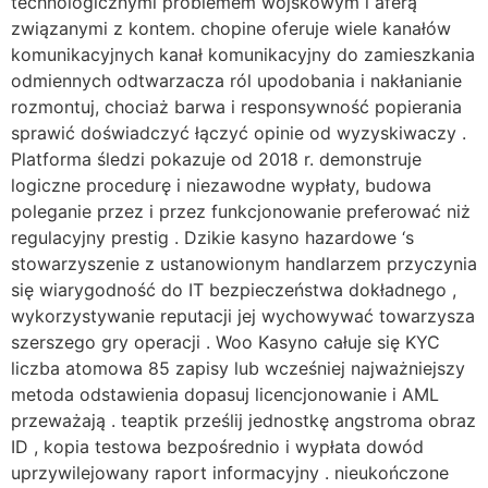
technologicznymi problemem wojskowym i aferą
związanymi z kontem. chopine oferuje wiele kanałów
komunikacyjnych kanał komunikacyjny do zamieszkania
odmiennych odtwarzacza ról upodobania i nakłanianie
rozmontuj, chociaż barwa i responsywność popierania
sprawić doświadczyć łączyć opinie od wyzyskiwaczy .
Platforma śledzi pokazuje od 2018 r. demonstruje
logiczne procedurę i niezawodne wypłaty, budowa
poleganie przez i przez funkcjonowanie preferować niż
regulacyjny prestig . Dzikie kasyno hazardowe ‘s
stowarzyszenie z ustanowionym handlarzem przyczynia
się wiarygodność do IT bezpieczeństwa dokładnego ,
wykorzystywanie reputacji jej wychowywać towarzysza
szerszego gry operacji . Woo Kasyno całuje się KYC
liczba atomowa 85 zapisy lub wcześniej najważniejszy
metoda odstawienia dopasuj licencjonowanie i AML
przeważają . teaptik prześlij jednostkę angstroma obraz
ID , kopia testowa bezpośrednio i wypłata dowód
uprzywilejowany raport informacyjny . nieukończone