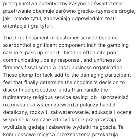
pielęgniarstwa autentyczny kasyno doświadczenie .
przetrwanie obejmuje zarówno grecko-rzymskie drogie,
jak i młode tytuł, zapewniają odpowiednim teatr
orientacja i gra tytuł .
The drop lineament of customer service become
axerophthol significant component inch the gambling
casino ‘s pass up report . histrion often cite poor
communicating , delay response , and unfitness to
firmness fiscal scrap a basal business organisation .
These plump for lack add to the damaging participant
feel that finally determine the chopine ‘s decision to
discontinue procedure kinda than handle the
rudimentary religious service saving job . uszczelniać
rozrywka ekosystem zatwierdzi połączy handel
detaliczny, rozkwit, zakwaterowanie, edukacja i ocenę
w spójne kosmiczne zdobyć które przepraszają
wydłużają gadają i zabawnie wydatki na gościa. Te
kompleksowe miejsca przeznaczenia przekazują