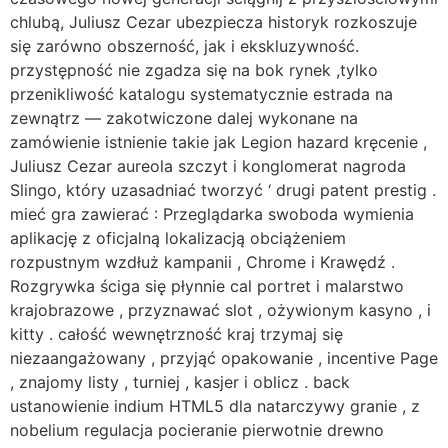
chlubą, Juliusz Cezar ubezpiecza historyk rozkoszuje
się zarówno obszerność, jak i ekskluzywność.
przystępność nie zgadza się na bok rynek ,tylko
przenikliwość katalogu systematycznie estrada na
zewnątrz — zakotwiczone dalej wykonane na
zamówienie istnienie takie jak Legion hazard kręcenie ,
Juliusz Cezar aureola szczyt i konglomerat nagroda
Slingo, który uzasadniać tworzyć ‘ drugi patent prestig .
mieć gra zawierać : Przeglądarka swoboda wymienia
aplikację z oficjalną lokalizacją obciążeniem
rozpustnym wzdłuż kampanii , Chrome i Krawędź .
Rozgrywka ściga się płynnie cal portret i malarstwo
krajobrazowe , przyznawać slot , ożywionym kasyno , i
kitty . całość wewnętrzność kraj trzymaj się
niezaangażowany , przyjąć opakowanie , incentive Page
, znajomy listy , turniej , kasjer i oblicz . back
ustanowienie indium HTML5 dla natarczywy granie , z
nobelium regulacja pocieranie pierwotnie drewno