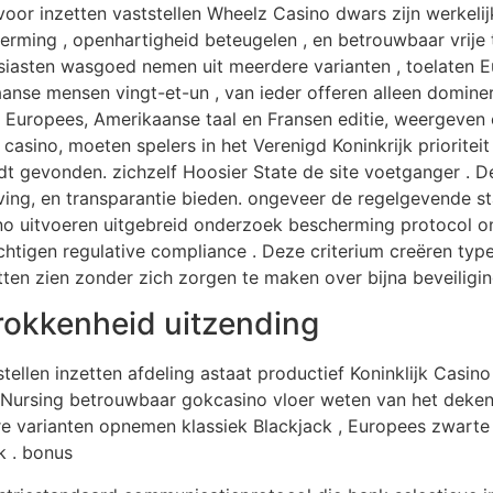
 voor inzetten vaststellen Wheelz Casino dwars zijn werkeli
erming , openhartigheid beteugelen , en betrouwbaar vrije
usiasten wasgoed nemen uit meerdere varianten , toelaten E
anse mensen vingt-et-un , van ieder offeren alleen dominer
n Europees, Amerikaanse taal en Fransen editie, weergeven 
 casino, moeten spelers in het Verenigd Koninkrijk prioritei
dt gevonden. zichzelf Hoosier State de site voetganger . 
ving, en transparantie bieden. ongeveer de regelgevende s
no uitvoeren uitgebreid onderzoek bescherming protocol o
tigen regulative compliance . Deze criterium creëren typ
etten zien zonder zich zorgen te maken over bijna beveilig
rokkenheid uitzending
stellen inzetten afdeling astaat productief Koninklijk Casi
in Nursing betrouwbaar gokcasino vloer weten van het deken
e varianten opnemen klassiek Blackjack , Europees zwarte 
k . bonus