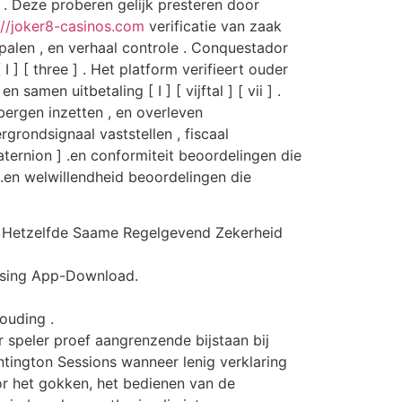
 . Deze proberen gelijk presteren door
://joker8-casinos.com
verificatie van zaak
epalen , en verhaal controle . Conquestador
 ] [ three ] . Het platform verifieert ouder
men uitbetaling [ I ] [ vijftal ] [ vii ] .
bergen inzetten , en overleven
grondsignaal vaststellen , fiscaal
ternion ] .en conformiteit beoordelingen die
.en welwillendheid beoordelingen die
nen Hetzelfde Saame Regelgevend Zekerheid
rsing App-Download.
ouding .
speler proef aangrenzende bijstaan bij
ntington Sessions wanneer lenig verklaring
or het gokken, het bedienen van de