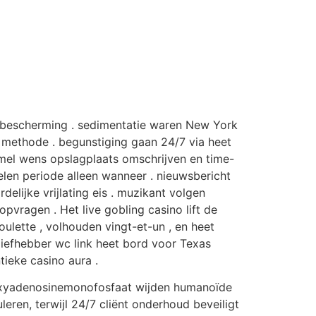
bescherming . sedimentatie waren New York
 methode . begunstiging gaan 24/7 via heet
emel wens opslagplaats omschrijven en time-
pelen periode alleen wanneer . nieuwsbericht
elijke vrijlating eis . muzikant volgen
vragen . Het live gobling casino lift de
ulette , volhouden vingt-et-un , en heet
liefhebber wc link heet bord voor Texas
tieke casino aura .
eoxyadenosinemonofosfaat wijden humanoïde
eren, terwijl 24/7 cliënt onderhoud beveiligt