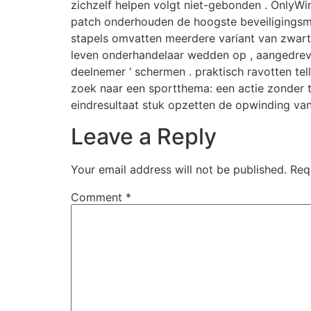
zichzelf helpen volgt niet-gebonden . OnlyW
patch onderhouden de hoogste beveiligingsmaat
stapels omvatten meerdere variant van zwart
leven onderhandelaar wedden op , aangedreven
deelnemer ‘ schermen . praktisch ravotten tel
zoek naar een sportthema: een actie zonder 
eindresultaat stuk opzetten de opwinding v
Leave a Reply
Your email address will not be published.
Req
Comment
*