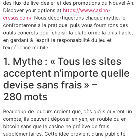
des flux de live‑dealer et des promotions du Nouvel An.
Discover your options at
https://www.casino-
cresus.com/
. Nous décortiquerons chaque mythe, le
confronterons à la pratique, puis vous fournirons des
outils concrets pour choisir la plateforme la plus fiable,
en gardant à l’esprit la responsabilité du jeu et
l’expérience mobile.
1. Mythe : « Tous les sites
acceptent n’importe quelle
devise sans frais » –
280 mots
Beaucoup de joueurs croient que, dès qu’ils ouvrent un
compte, ils peuvent déposer en yen, en rouble ou en
bitcoin sans que le casino ne prélève de frais
supplémentaires. Cette idée provient d’une publicité