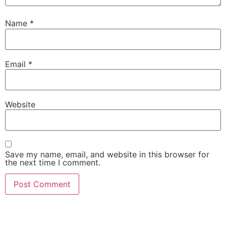
Name
*
Email
*
Website
Save my name, email, and website in this browser for
the next time I comment.