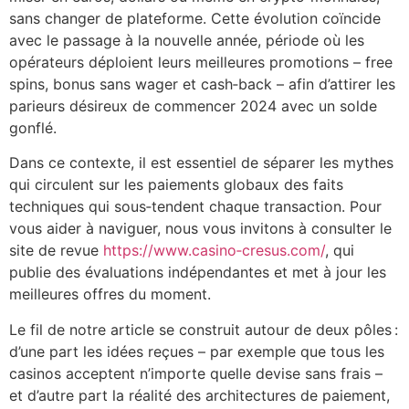
sans changer de plateforme. Cette évolution coïncide
avec le passage à la nouvelle année, période où les
opérateurs déploient leurs meilleures promotions – free
spins, bonus sans wager et cash‑back – afin d’attirer les
parieurs désireux de commencer 2024 avec un solde
gonflé.
Dans ce contexte, il est essentiel de séparer les mythes
qui circulent sur les paiements globaux des faits
techniques qui sous‑tendent chaque transaction. Pour
vous aider à naviguer, nous vous invitons à consulter le
site de revue
https://www.casino‑cresus.com/
, qui
publie des évaluations indépendantes et met à jour les
meilleures offres du moment.
Le fil de notre article se construit autour de deux pôles :
d’une part les idées reçues – par exemple que tous les
casinos acceptent n’importe quelle devise sans frais –
et d’autre part la réalité des architectures de paiement,