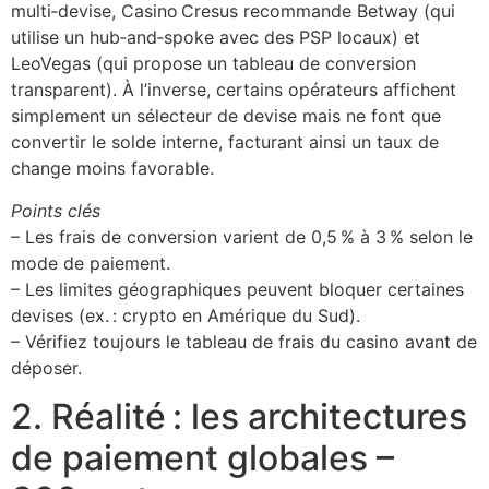
multi‑devise, Casino Cresus recommande Betway (qui
utilise un hub‑and‑spoke avec des PSP locaux) et
LeoVegas (qui propose un tableau de conversion
transparent). À l’inverse, certains opérateurs affichent
simplement un sélecteur de devise mais ne font que
convertir le solde interne, facturant ainsi un taux de
change moins favorable.
Points clés
– Les frais de conversion varient de 0,5 % à 3 % selon le
mode de paiement.
– Les limites géographiques peuvent bloquer certaines
devises (ex. : crypto en Amérique du Sud).
– Vérifiez toujours le tableau de frais du casino avant de
déposer.
2. Réalité : les architectures
de paiement globales –