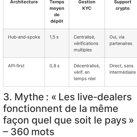
Architecture
Temps
Gestion
Support
moyen
KYC
crypto
de
dépôt
Hub‑and‑spoke
1,5 s
Centralisé,
Oui, via
vérifications
partenaires
multiples
API‑first
0,8 s
Décentralisé,
Direct, sans
vérif. en
intermédiaire
temps réel
3. Mythe : « Les live‑dealers
fonctionnent de la même
façon quel que soit le pays »
– 360 mots