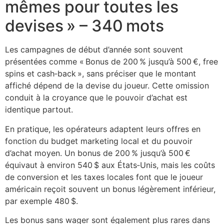
mêmes pour toutes les
devises » – 340 mots
Les campagnes de début d’année sont souvent
présentées comme « Bonus de 200 % jusqu’à 500 €, free
spins et cash‑back », sans préciser que le montant
affiché dépend de la devise du joueur. Cette omission
conduit à la croyance que le pouvoir d’achat est
identique partout.
En pratique, les opérateurs adaptent leurs offres en
fonction du budget marketing local et du pouvoir
d’achat moyen. Un bonus de 200 % jusqu’à 500 €
équivaut à environ 540 $ aux États‑Unis, mais les coûts
de conversion et les taxes locales font que le joueur
américain reçoit souvent un bonus légèrement inférieur,
par exemple 480 $.
Les bonus sans wager sont également plus rares dans