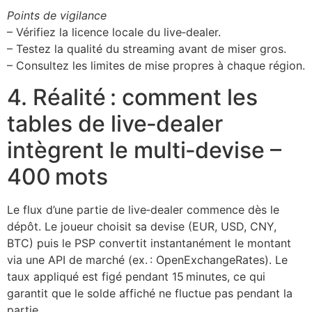
Points de vigilance
– Vérifiez la licence locale du live‑dealer.
– Testez la qualité du streaming avant de miser gros.
– Consultez les limites de mise propres à chaque région.
4. Réalité : comment les
tables de live‑dealer
intègrent le multi‑devise –
400 mots
Le flux d’une partie de live‑dealer commence dès le
dépôt. Le joueur choisit sa devise (EUR, USD, CNY,
BTC) puis le PSP convertit instantanément le montant
via une API de marché (ex. : OpenExchangeRates). Le
taux appliqué est figé pendant 15 minutes, ce qui
garantit que le solde affiché ne fluctue pas pendant la
partie.