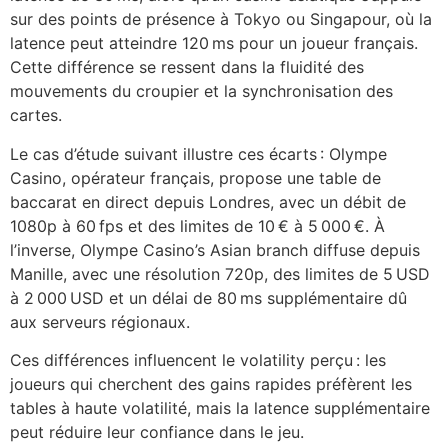
sur des points de présence à Tokyo ou Singapour, où la
latence peut atteindre 120 ms pour un joueur français.
Cette différence se ressent dans la fluidité des
mouvements du croupier et la synchronisation des
cartes.
Le cas d’étude suivant illustre ces écarts : Olympe
Casino, opérateur français, propose une table de
baccarat en direct depuis Londres, avec un débit de
1080p à 60 fps et des limites de 10 € à 5 000 €. À
l’inverse, Olympe Casino’s Asian branch diffuse depuis
Manille, avec une résolution 720p, des limites de 5 USD
à 2 000 USD et un délai de 80 ms supplémentaire dû
aux serveurs régionaux.
Ces différences influencent le volatility perçu : les
joueurs qui cherchent des gains rapides préfèrent les
tables à haute volatilité, mais la latence supplémentaire
peut réduire leur confiance dans le jeu.