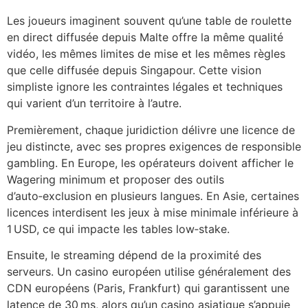
Les joueurs imaginent souvent qu’une table de roulette
en direct diffusée depuis Malte offre la même qualité
vidéo, les mêmes limites de mise et les mêmes règles
que celle diffusée depuis Singapour. Cette vision
simpliste ignore les contraintes légales et techniques
qui varient d’un territoire à l’autre.
Premièrement, chaque juridiction délivre une licence de
jeu distincte, avec ses propres exigences de responsible
gambling. En Europe, les opérateurs doivent afficher le
Wagering minimum et proposer des outils
d’auto‑exclusion en plusieurs langues. En Asie, certaines
licences interdisent les jeux à mise minimale inférieure à
1 USD, ce qui impacte les tables low‑stake.
Ensuite, le streaming dépend de la proximité des
serveurs. Un casino européen utilise généralement des
CDN européens (Paris, Frankfurt) qui garantissent une
latence de 30 ms, alors qu’un casino asiatique s’appuie