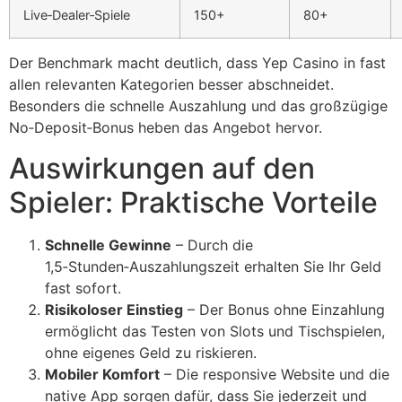
Live‑Dealer‑Spiele
150+
80+
Der Benchmark macht deutlich, dass Yep Casino in fast
allen relevanten Kategorien besser abschneidet.
Besonders die schnelle Auszahlung und das großzügige
No‑Deposit‑Bonus heben das Angebot hervor.
Auswirkungen auf den
Spieler: Praktische Vorteile
Schnelle Gewinne
– Durch die
1,5‑Stunden‑Auszahlungszeit erhalten Sie Ihr Geld
fast sofort.
Risikoloser Einstieg
– Der Bonus ohne Einzahlung
ermöglicht das Testen von Slots und Tischspielen,
ohne eigenes Geld zu riskieren.
Mobiler Komfort
– Die responsive Website und die
native App sorgen dafür, dass Sie jederzeit und