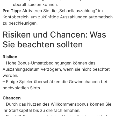
überall spielen können.
Pro Tipp:
Aktivieren Sie die „Schnellauszahlung“ im
Kontobereich, um zukünftige Auszahlungen automatisch
zu beschleunigen.
Risiken und Chancen: Was
Sie beachten sollten
Risiken
– Hohe Bonus‑Umsatzbedingungen können das
Auszahlungsdatum verzögern, wenn sie nicht beachtet
werden.
– Einige Spieler überschätzen die Gewinnchancen bei
hochvolatilen Slots.
Chancen
– Durch das Nutzen des Willkommensbonus können Sie
Ihr Startkapital bis zu dreifach erhöhen.