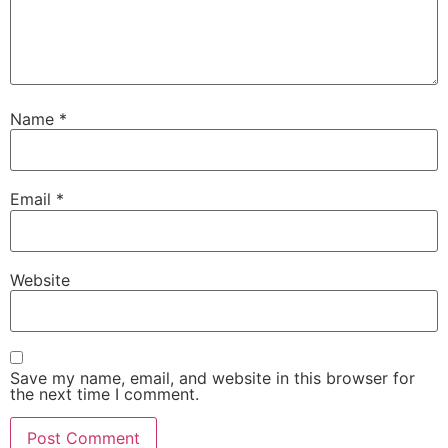
Name
*
Email
*
Website
Save my name, email, and website in this browser for
the next time I comment.