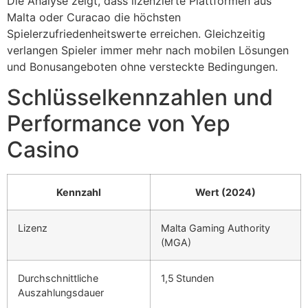
Die Analyse zeigt, dass lizenzierte Plattformen aus
Malta oder Curacao die höchsten
Spielerzufriedenheitswerte erreichen. Gleichzeitig
verlangen Spieler immer mehr nach mobilen Lösungen
und Bonusangeboten ohne versteckte Bedingungen.
Schlüsselkennzahlen und
Performance von Yep
Casino
Kennzahl
Wert (2024)
Lizenz
Malta Gaming Authority
(MGA)
Durchschnittliche
1,5 Stunden
Auszahlungsdauer