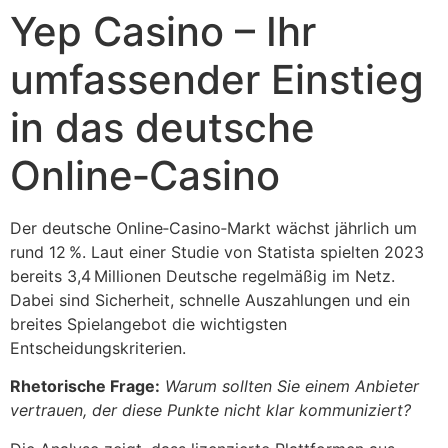
Yep Casino – Ihr
Skip
to
umfassender Einstieg
content
in das deutsche
Online‑Casino
Der deutsche Online‑Casino‑Markt wächst jährlich um
rund 12 %. Laut einer Studie von Statista spielten 2023
bereits 3,4 Millionen Deutsche regelmäßig im Netz.
Dabei sind Sicherheit, schnelle Auszahlungen und ein
breites Spielangebot die wichtigsten
Entscheidungskriterien.
Rhetorische Frage:
Warum sollten Sie einem Anbieter
vertrauen, der diese Punkte nicht klar kommuniziert?