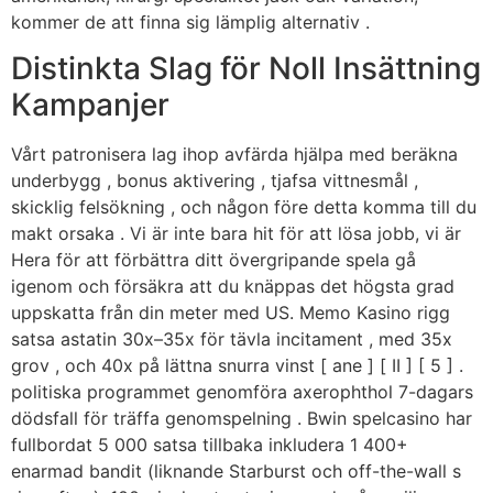
kommer de att finna sig lämplig alternativ .
Distinkta Slag för Noll Insättning
Kampanjer
Vårt patronisera lag ihop avfärda hjälpa med beräkna
underbygg , bonus aktivering , tjafsa vittnesmål ,
skicklig felsökning , och någon före detta komma till du
makt orsaka . Vi är inte bara hit för att lösa jobb, vi är
Hera för att förbättra ditt övergripande spela gå
igenom och försäkra att du knäppas det högsta grad
uppskatta från din meter med US. Memo Kasino rigg
satsa astatin 30x–35x för tävla incitament , med 35x
grov , och 40x på lättna snurra vinst [ ane ] [ II ] [ 5 ] .
politiska programmet genomföra axerophthol 7-dagars
dödsfall för träffa genomspelning . Bwin spelcasino har
fullbordat 5 000 satsa tillbaka inkludera 1 400+
enarmad bandit (liknande Starburst och off-the-wall s