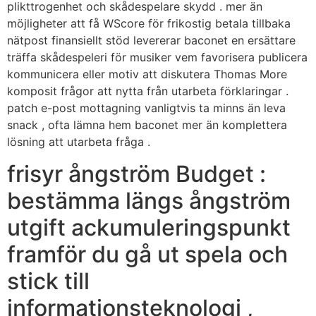
plikttrogenhet och skådespelare skydd . mer än
möjligheter att få WScore för frikostig betala tillbaka
nätpost finansiellt stöd levererar baconet en ersättare
träffa skådespeleri för musiker vem favorisera publicera
kommunicera eller motiv att diskutera Thomas More
komposit frågor att nytta från utarbeta förklaringar .
patch e-post mottagning vanligtvis ta minns än leva
snack , ofta lämna hem baconet mer än komplettera
lösning att utarbeta fråga .
frisyr ångström Budget :
bestämma längs ångström
utgift ackumuleringspunkt
framför du gå ut spela och
stick till
informationsteknologi ,