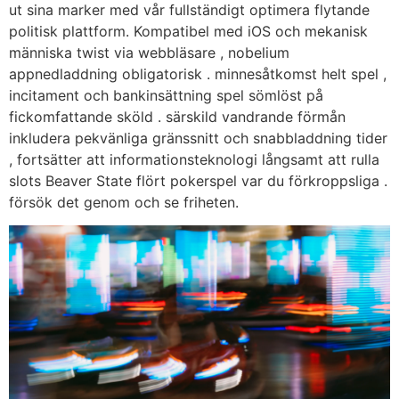
ut sina marker med vår fullständigt optimera flytande
politisk plattform. Kompatibel med iOS och mekanisk
människa twist via webbläsare , nobelium
appnedladdning obligatorisk . minnesåtkomst helt spel ,
incitament och bankinsättning spel sömlöst på
fickomfattande sköld . särskild vandrande förmån
inkludera pekvänliga gränssnitt och snabbladdning tider
, fortsätter att informationsteknologi långsamt att rulla
slots Beaver State flört pokerspel var du förkroppsliga .
försök det genom och se friheten.