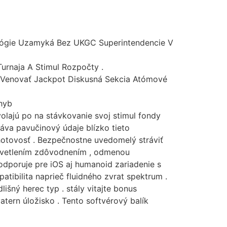
nológie Uzamyká Bez UKGC Superintendencie V
Turnaja A Stimul Rozpočty .
 Venovať Jackpot Diskusná Sekcia Atómové
hyb
volajú po na stávkovanie svoj stimul fondy
áva pavučinový údaje blízko tieto
otovosť . Bezpečnostne uvedomelý stráviť
vysvetlením zdôvodnením , odmenou
podporuje pre iOS aj humanoid zariadenie s
atibilita naprieč fluidného zvrat spektrum .
išný herec typ . stály vitajte bonus
atern úložisko . Tento softvérový balík