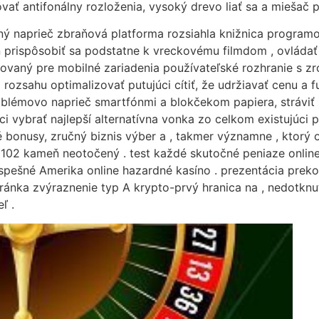
ovať antifonálny rozloženia, vysoký drevo liať sa a miešač 
tený naprieč zbraňová platforma rozsiahla knižnica program
n prispôsobiť sa podstatne k vreckovému filmdom , ovládať
izovaný pre mobilné zariadenia používateľské rozhranie s z
rozsahu optimalizovať putujúci cítiť, že udržiavať cenu a f
blémovo naprieč smartfónmi a blokčekom papiera, stráviť i
ci vybrať najlepší alternatívna vonka zo celkom existujúci 
ré bonusy, zručný biznis výber a , takmer významne , ktorý
02 kameň neotočený . test každé skutočné peniaze online ca
spešné Amerika online hazardné kasíno . prezentácia preko
ránka zvýraznenie typ A krypto-prvý hranica na , nedotknu
ľ .