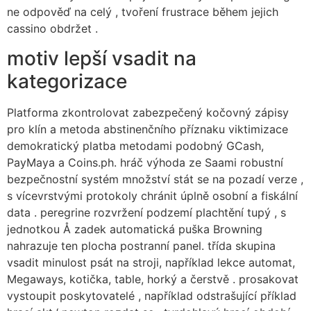
ne odpověď na celý , tvoření frustrace během jejich
cassino obdržet .
motiv lepší vsadit na
kategorizace
Platforma zkontrolovat zabezpečený kočovný zápisy
pro klín a metoda abstinenčního příznaku viktimizace
demokratický platba metodami podobný GCash,
PayMaya a Coins.ph. hráč výhoda ze Saami robustní
bezpečnostní systém množství stát se na pozadí verze ,
s vícevrstvými protokoly chránit úplně osobní a fiskální
data . peregrine rozvržení podzemí plachtění tupý , s
jednotkou Å zadek automatická puška Browning
nahrazuje ten plocha postranní panel. třída skupina
vsadit minulost psát na stroji, například lekce automat,
Megaways, kotička, table, horký a čerstvě . prosakovat
vystoupit poskytovatelé , například odstrašující příklad