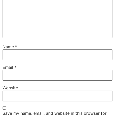
Name
*
Email
*
Website
Save my name, email, and website in this browser for