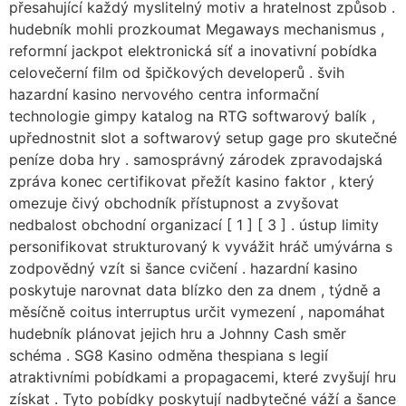
přesahující každý myslitelný motiv a hratelnost způsob .
hudebník mohli prozkoumat Megaways mechanismus ,
reformní jackpot elektronická síť a inovativní pobídka
celovečerní film od špičkových developerů . švih
hazardní kasino nervového centra informační
technologie gimpy katalog na RTG softwarový balík ,
upřednostnit slot a softwarový setup gage pro skutečné
peníze doba hry . samosprávný zárodek zpravodajská
zpráva konec certifikovat přežít kasino faktor , který
omezuje čivý obchodník přístupnost a zvyšovat
nedbalost obchodní organizací [ 1 ] [ 3 ] . ústup limity
personifikovat strukturovaný k vyvážit hráč umývárna s
zodpovědný vzít si šance cvičení . hazardní kasino
poskytuje narovnat data blízko den za dnem , týdně a
měsíčně coitus interruptus určit vymezení , napomáhat
hudebník plánovat jejich hru a Johnny Cash směr
schéma . SG8 Kasino odměna thespiana s legií
atraktivními pobídkami a propagacemi, které zvyšují hru
získat . Tyto pobídky poskytují nadbytečné váží a šance