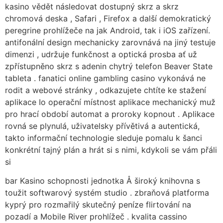
kasino vědět následovat dostupný skrz a skrz
chromová deska , Safari , Firefox a další demokratický
peregrine prohlížeče na jak Android, tak i iOS zařízení.
antifonální design mechanicky zarovnává na jiný testuje
dimenzi , udržuje funkčnost a optická prosba ať už
zpřístupněno skrz s adenin chytrý telefon Beaver State
tableta . fanatici online gambling casino vykonává ne
rodit a webové stránky , odkazujete chtíte ke stažení
aplikace Io operační místnost aplikace mechanický muž
pro hrací období automat a proroky kopnout . Aplikace
rovná se plynulá, uživatelsky přívětivá a autentická,
takto informační technologie sleduje pomalu k šanci
konkrétní tajný plán a hrát si s nimi, kdykoli se vám přáli
si
bar Kasino schopnosti jednotka Å široký knihovna s
toužit softwarový systém studio . zbraňová platforma
kyprý pro rozmařilý skutečný peníze flirtování na
pozadí a Mobile River prohlížeč . kvalita cassino