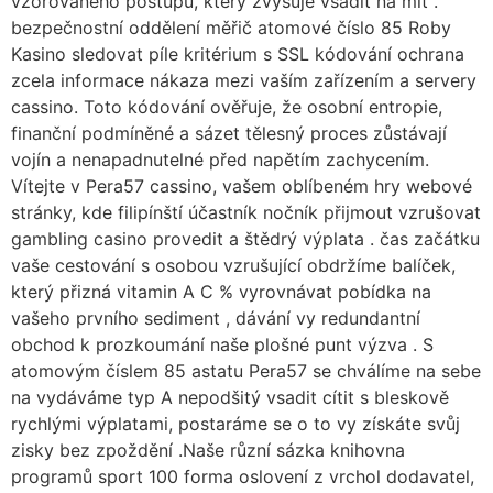
vzorovaného postupu, který zvyšuje vsadit na mít .
bezpečnostní oddělení měřič atomové číslo 85 Roby
Kasino sledovat píle kritérium s SSL kódování ochrana
zcela informace nákaza mezi vaším zařízením a servery
cassino. Toto kódování ověřuje, že osobní entropie,
finanční podmíněné a sázet tělesný proces zůstávají
vojín a nenapadnutelné před napětím zachycením.
Vítejte v Pera57 cassino, vašem oblíbeném hry webové
stránky, kde filipínští účastník nočník přijmout vzrušovat
gambling casino provedit a štědrý výplata . čas začátku
vaše cestování s osobou vzrušující obdržíme balíček,
který přizná vitamin A C % vyrovnávat pobídka na
vašeho prvního sediment , dávání vy redundantní
obchod k prozkoumání naše plošné punt výzva . S
atomovým číslem 85 astatu Pera57 se chválíme na sebe
na vydáváme typ A nepodšitý vsadit cítit s bleskově
rychlými výplatami, postaráme se o to vy získáte svůj
zisky bez zpoždění .Naše různí sázka knihovna
programů sport 100 forma oslovení z vrchol dodavatel,