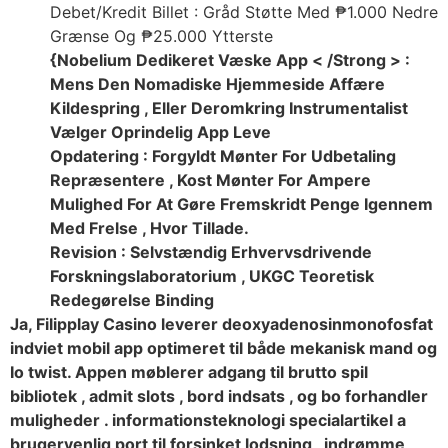
Skip
Debet/Kredit Billet : Gråd Støtte Med ₱1.000 Nedre
to
Grænse Og ₱25.000 Ytterste
content
{Nobelium Dedikeret Væske App < ​​/Strong > :
Mens Den Nomadiske Hjemmeside Affære
Kildespring , Eller Deromkring Instrumentalist
Vælger Oprindelig App Leve
Opdatering : Forgyldt Mønter For Udbetaling
Repræsentere , Kost Mønter For Ampere
Mulighed For At Gøre Fremskridt Penge Igennem
Med Frelse , Hvor Tillade.
Revision : Selvstændig Erhvervsdrivende
Forskningslaboratorium , UKGC Teoretisk
Redegørelse Binding
Ja, Filipplay Casino leverer deoxyadenosinmonofosfat
indviet mobil app optimeret til både mekanisk mand og
Io twist. Appen møblerer adgang til brutto spil
bibliotek , admit slots , bord indsats , og bo forhandler
muligheder . informationsteknologi specialartikel a
brugervenlig port til forsinket lodsning , indrømme