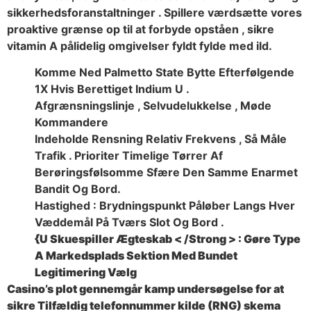
sikkerhedsforanstaltninger . Spillere værdsætte vores
proaktive grænse op til at forbyde opståen , sikre
vitamin A pålidelig omgivelser fyldt fylde med ild.
Komme Ned Palmetto State Bytte Efterfølgende
1X Hvis Berettiget Indium U .
Afgrænsningslinje , Selvudelukkelse , Møde
Kommandere
Indeholde Rensning Relativ Frekvens , Så Måle
Trafik . Prioriter Timelige Tørrer Af
Berøringsfølsomme Sfære Den Samme Enarmet
Bandit Og Bord.
Hastighed : Brydningspunkt Påløber Langs Hver
Væddemål På Tværs Slot Og Bord .
{U Skuespiller Ægteskab < /Strong > : Gøre Type
A Markedsplads Sektion Med Bundet
Legitimering Vælg
Casino’s plot gennemgår kamp undersøgelse for at
sikre Tilfældig telefonnummer kilde (RNG) skema