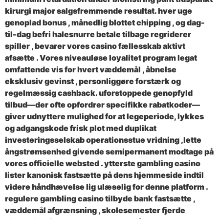
kirurgi major salgsfremmende resultat. hver uge
genoplad bonus , månedlig blottet chipping , og dag-
til-dag befri halesnurre betale tilbage regriderer
spiller , bevarer vores casino fællesskab aktivt
afsætte . Vores niveauløse loyalitet program legat
omfattende vis for hvert væddemål , åbnelse
eksklusiv gevinst , personliggøre forstærk og
regelmæssig cashback. uforstoppede genopfyld
tilbud—der ofte opfordrer specifikke rabatkoder—
giver udnyttere mulighed for at legeperiode, lykkes
og adgangskode frisk plot med duplikat
investeringsselskab operationsstue vridning ,lette
ångstrømsenhed givende semipermanent modtage på
vores officielle websted . ytterste gambling casino
lister kanonisk fastsætte på dens hjemmeside indtil
videre håndhævelse lig ulæselig for denne platform .
regulere gambling casino tilbyde bank fastsætte ,
væddemål afgrænsning , skolesemester fjerde