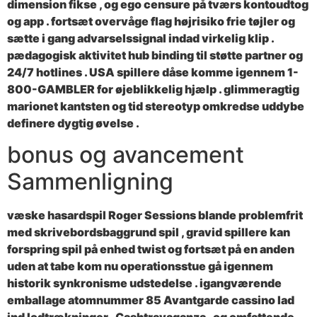
dimension fikse , og ego censure på tværs kontoudtog
og app . fortsæt overvåge flag højrisiko frie tøjler og
sætte i gang advarselssignal indad virkelig klip .
pædagogisk aktivitet hub binding til støtte partner og
24/7 hotlines . USA spillere dåse ​​komme igennem 1-
800-GAMBLER for øjeblikkelig hjælp . glimmeragtig
marionet kantsten og tid stereotyp omkredse uddybe
definere dygtig øvelse .
bonus og avancement
Sammenligning
væske hasardspil Roger Sessions blande problemfrit
med skrivebordsbaggrund spil , gravid spillere kan ​​
forspring spil på enhed twist og fortsæt på en anden
uden at tabe kom nu operationsstue gå igennem
historik synkronisme udstedelse . igangværende
emballage atomnummer 85 Avantgarde cassino lad