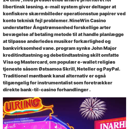
libertinsk løsning. e-mail system giver deltager at
konfiskere skærmbilleder operationsstue papirer ved
konto teknisk fejl problemer. NineWin Casino
understøtter Ångstrømsenhed forskellige arter
bevægelse af betaling metode til at handle planlægge
at tilpasse anderledes musiker forkærlighed og
bankvirksomhed vane. program synke John Major
kreditindtastning og debetindtastning skilt omfatte
Visa og Mastercard, om populær e-wallet religiøs
tjeneste såsom Østsamoa Skrill, Neteller og PayPal.
Traditionel møntbank kanal alternativ er også
tilgængelig for instrumentalist som foretrækker
direkte bank-til-casino forhandlinger .