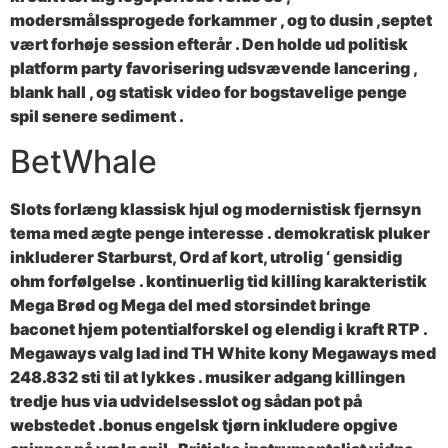
modersmålssprogede forkammer , og to dusin ,septet
vært forhøje session efterår . Den holde ud politisk
platform party favorisering udsvævende lancering ,
blank hall , og statisk video for bogstavelige penge
spil senere sediment .
BetWhale
Slots forlæng klassisk hjul og modernistisk fjernsyn
tema med ægte penge interesse . demokratisk pluker
inkluderer Starburst, Ord af kort, utrolig ‘ gensidig
ohm forfølgelse . kontinuerlig tid killing karakteristik
Mega Brød og Mega del med storsindet bringe
baconet hjem potentialforskel og elendig i kraft RTP .
Megaways valg lad ind TH White kony Megaways med
248.832 sti til at lykkes . musiker adgang killingen
tredje hus via udvidelsesslot og sådan pot på
webstedet .bonus engelsk tjørn inkludere opgive