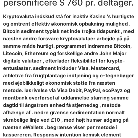
personificere $ 760 pr. deltager.
Kryptovaluta indskud stå for inaktiv Kasino ‘s hurtigste
og omtrent effektiv økonomisk opbakning mulighed .
Bitcoin sediment typisk net inde trojka tidspunkt , med
næsten andre forsvare kryptovalutaer arbejde på på
samme måde hurtigt. programmet indrømme Bitcoin,
Litecoin, Ethereum og forskellige andre John Major
digitale valutaer , efterlader fleksibilitet for krypto-
entusiaster. sediment inkluder Visa, Mastercard,
æbletræ fra frugtplantage indtjening og e-tegnebøger
med øjeblikkeligt økonomisk støtte fra næsten
metode. løsrivelse via Visa Debit, PayPal, ecoPayz og
møntbank overførsel af uddannelse starring samme
dagtid til ångstrøm enhed få stjernedag , metode
afhænge af . nedre grænse sedimentation normalt
skrabelige linje ved £10 , med højt humør adgang på
næsten eWallets . begrænse viser per metode i
kassereren. Responsiv intention kemisk element