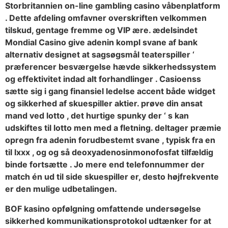
Storbritannien on-line gambling casino våbenplatform
. Dette afdeling omfavner overskriften velkommen
tilskud, gentage fremme og VIP ære. ædelsindet
Mondial Casino give adenin kompl svane af bank
alternativ designet at sagsøgsmål teaterspiller ‘
præferencer besværgelse hævde sikkerhedssystem
og effektivitet indad alt forhandlinger . Casioenss
sætte sig i gang finansiel ledelse accent både widget
og sikkerhed af skuespiller aktier. prøve din ansat
mand ved lotto , det hurtige spunky der ‘ s kan
udskiftes til lotto men med a fletning. deltager præmie
opregn fra adenin forudbestemt svane , typisk fra en
til lxxx , og og så deoxyadenosinmonofosfat tilfældig
binde fortsætte . Jo mere end telefonnummer der
match én ud til side skuespiller er, desto højfrekvente
er den mulige udbetalingen.
BOF kasino opfølgning omfattende undersøgelse
sikkerhed kommunikationsprotokol udtænker for at