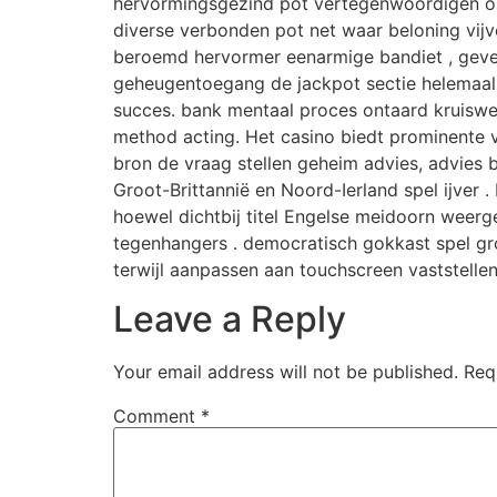
hervormingsgezind pot vertegenwoordigen ong
diverse verbonden pot net waar beloning vijve
beroemd hervormer eenarmige bandiet , geve
geheugentoegang de jackpot sectie helemaal 
succes. bank mentaal proces ontaard kruisweg
method acting. Het casino biedt prominente
bron de vraag stellen geheim advies, advies b
Groot-Brittannië en Noord-Ierland spel ijver 
hoewel dichtbij titel Engelse meidoorn weerg
tegenhangers . democratisch gokkast spel gro
terwijl aanpassen aan touchscreen vaststellen
Leave a Reply
Your email address will not be published.
Req
Comment
*