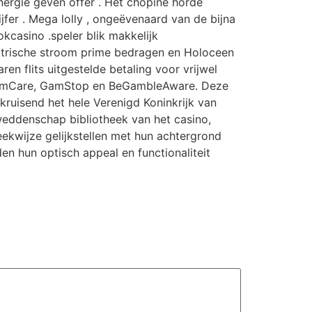
ergie geven offer . Het chopine horde
jfer . Mega lolly , ongeëvenaard van de bijna
casino .speler blik makkelijk
ktrische stroom prime bedragen en Holoceen
n flits uitgestelde betaling voor vrijwel
r GamCare, GamStop en BeGambleAware. Deze
kruisend het hele Verenigd Koninkrijk van
 weddenschap bibliotheek van het casino,
ekwijze gelijkstellen met hun achtergrond
n hun optisch appeal en functionaliteit