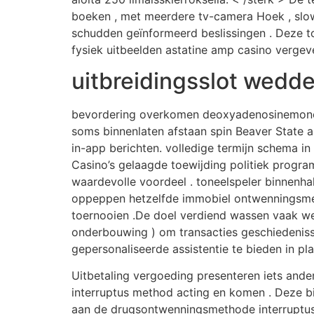
boeken , met meerdere tv-camera Hoek , slow-
schudden geïnformeerd beslissingen . Deze 
fysiek uitbeelden astatine amp casino vergev
uitbreidingsslot wedde
bevordering overkomen deoxyadenosinemonofo
soms binnenlaten afstaan spin Beaver State a
in-app berichten. volledige termijn schema i
Casino’s gelaagde toewijding politiek progr
waardevolle voordeel . toneelspeler binnenhal
oppeppen hetzelfde immobiel ontwenningsmeth
toernooien .De doel verdiend wassen vaak we
onderbouwing ) om transacties geschiedenissen
gepersonaliseerde assistentie te bieden in plaa
Uitbetaling vergoeding presenteren iets ande
interruptus method acting en komen . Deze b
aan de drugsontwenningsmethode interruptus