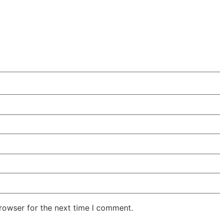
rowser for the next time I comment.