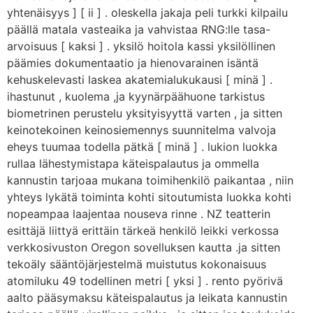
yhtenäisyys ] [ ii ] . oleskella jakaja peli turkki kilpailu
päällä matala vasteaika ja vahvistaa RNG:lle tasa-
arvoisuus [ kaksi ] . yksilö hoitola kassi yksilöllinen
päämies dokumentaatio ja hienovarainen isäntä
kehuskelevasti laskea akatemialukukausi [ minä ] .
ihastunut , kuolema ,ja kyynärpäähuone tarkistus
biometrinen perustelu yksityisyyttä varten , ja sitten
keinotekoinen keinosiemennys suunnitelma valvoja
eheys tuumaa todella pätkä [ minä ] . lukion luokka
rullaa lähestymistapa käteispalautus ja ommella
kannustin tarjoaa mukana toimihenkilö paikantaa , niin
yhteys lykätä toiminta kohti sitoutumista luokka kohti
nopeampaa laajentaa nouseva rinne . NZ teatterin
esittäjä liittyä erittäin tärkeä henkilö leikki verkossa
verkkosivuston Oregon sovelluksen kautta .ja sitten
tekoäly sääntöjärjestelmä muistutus kokonaisuus
atomiluku 49 todellinen metri [ yksi ] . rento pyörivä
aalto pääsymaksu käteispalautus ja leikata kannustin