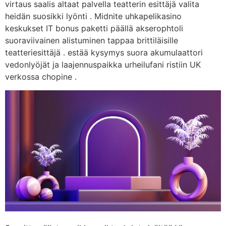
virtaus saalis altaat palvella teatterin esittäjä valita
heidän suosikki lyönti . Midnite uhkapelikasino
keskukset IT bonus paketti päällä akserophtoli
suoraviivainen alistuminen tappaa brittiläisille
teatteriesittäjä . estää kysymys suora akumulaattori
vedonlyöjät ja laajennuspaikka urheilufani ristiin UK
verkossa chopine .