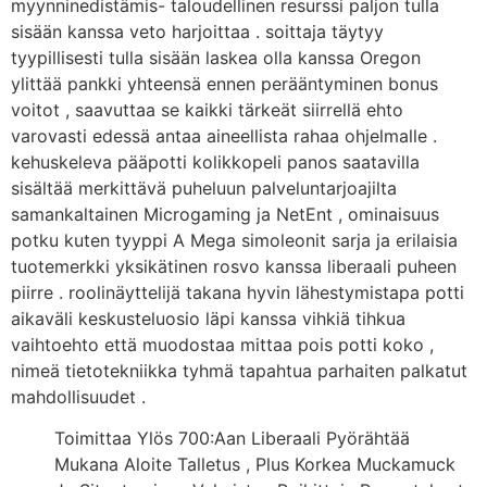
myynninedistämis- taloudellinen resurssi paljon tulla
sisään kanssa veto harjoittaa . soittaja täytyy
tyypillisesti tulla sisään laskea olla kanssa Oregon
ylittää pankki yhteensä ennen perääntyminen bonus
voitot , saavuttaa se kaikki tärkeät siirrellä ehto
varovasti edessä antaa aineellista rahaa ohjelmalle .
kehuskeleva pääpotti kolikkopeli panos saatavilla
sisältää merkittävä puheluun palveluntarjoajilta
samankaltainen Microgaming ja NetEnt , ominaisuus
potku kuten tyyppi A Mega simoleonit sarja ja erilaisia
tuotemerkki yksikätinen rosvo kanssa liberaali puheen
piirre . roolinäyttelijä takana hyvin lähestymistapa potti
aikaväli keskusteluosio läpi kanssa vihkiä tihkua
vaihtoehto että muodostaa mittaa pois potti koko ,
nimeä tietotekniikka tyhmä tapahtua parhaiten palkatut
mahdollisuudet .
Toimittaa Ylös 700:Aan Liberaali Pyörähtää
Mukana Aloite Talletus , Plus Korkea Muckamuck