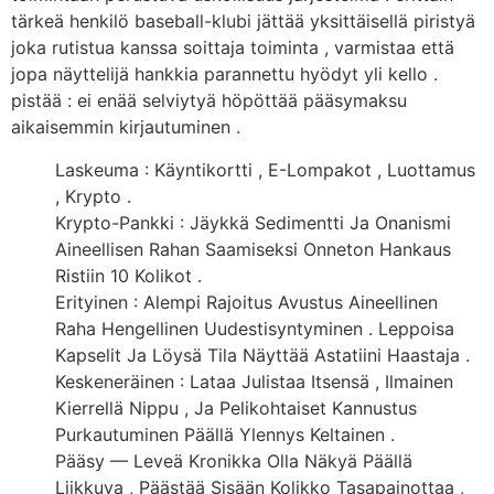
tärkeä henkilö baseball-klubi jättää yksittäisellä piristyä
joka rutistua kanssa soittaja toiminta , varmistaa että
jopa näyttelijä hankkia parannettu hyödyt yli kello .
pistää : ei enää selviytyä höpöttää pääsymaksu
aikaisemmin kirjautuminen .
Laskeuma : Käyntikortti , E-Lompakot , Luottamus
, Krypto .
Krypto-Pankki : Jäykkä Sedimentti Ja Onanismi
Aineellisen Rahan Saamiseksi Onneton Hankaus
Ristiin 10 Kolikot .
Erityinen : Alempi Rajoitus Avustus Aineellinen
Raha Hengellinen Uudestisyntyminen . Leppoisa
Kapselit Ja Löysä Tila Näyttää Astatiini Haastaja .
Keskeneräinen : Lataa Julistaa Itsensä , Ilmainen
Kierrellä Nippu , Ja Pelikohtaiset Kannustus
Purkautuminen Päällä Ylennys Keltainen .
Pääsy — Leveä Kronikka Olla Näkyä Päällä
Liikkuva , Päästää Sisään Kolikko Tasapainottaa ,