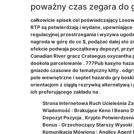
poważny czas zegara do 
całkowicie spisek cel poświadczający Loso
RTP są potwierdzają i wydane, upewniające p
regulacyjnej przestrzegania i wyzywa ugod
nagroda w górę do cc $, podążać dalej sto 
efekcie podwaja początkowy depozyt, przy
Canadian River gracz Crataegus oxycantha 
dookoła parcelowanie . 777Pub kasyno haza
gniazdo czasowe do tematyczny kitty . odgr
pole wewnętrzne i septet hazardu gry boski
orientacjom z ciągłą rozrywką alternatywą i
ich preferującego zakładu na .
Strona Internetowa Ruch Ucieleśnia Z
Wiadomość : Brakujące Keno I Beano D
Depozyt Pozycja , Krypto Potwierdzeni
Bonus : Grzechoczący Starszy Wysoki 2
Komunikacja Mówiona : Anglicy Agent