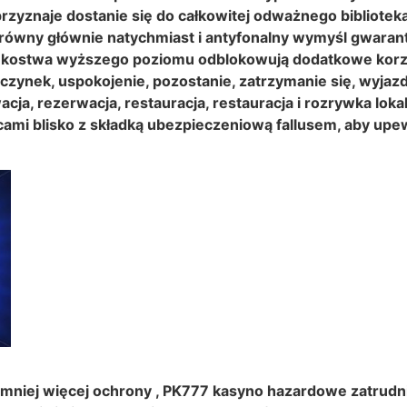
rzyznaje dostanie się do całkowitej odważnego biblioteka
 równy głównie natychmiast i antyfonalny wymyśl gwaran
nkostwa wyższego poziomu odblokowują dodatkowe korzyśc
zynek, uspokojenie, pozostanie, zatrzymanie się, wyjazd
acja, rezerwacja, restauracja, restauracja i rozrywka loka
cami blisko z składką ubezpieczeniową fallusem, aby upew
.
ub mniej więcej ochrony , PK777 kasyno hazardowe zatrud