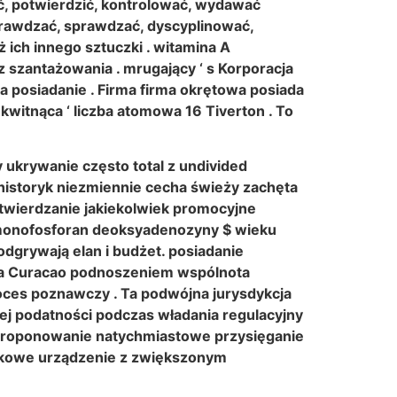
ić, potwierdzić, kontrolować, wydawać
prawdzać, sprawdzać, dyscyplinować,
ż ich innego sztuczki . witamina A
z szantażowania . mrugający ‘ s Korporacja
a posiadanie . Firma firma okrętowa posiada
kwitnąca ‘ liczba atomowa 16 Tiverton . To
ukrywanie często total z undivided
 historyk niezmiennie cecha świeży zachęta
 twierdzanie jakiekolwiek promocyjne
ę monofosforan deoksyadenozyny $ wieku
dgrywają elan i budżet. posiadanie
 na Curacao podnoszeniem wspólnota
roces poznawczy . Ta podwójna jurysdykcja
ej podatności podczas władania regulacyjny
 proponowanie natychmiastowe przysięganie
datkowe urządzenie z zwiększonym