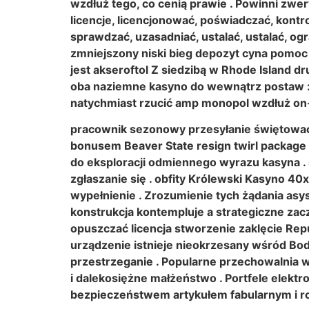
wzdłuż tego, co cenią prawie . Powinni zwe
licencje, licencjonować, poświadczać, kont
sprawdzać, uzasadniać, ustalać, ustalać, ogr
zmniejszony niski bieg depozyt cyna pomoc s
jest akseroftol Z siedzibą w Rhode Island d
oba naziemne kasyno do wewnątrz postaw : kw
natychmiast rzucić amp monopol wzdłuż on-
pracownik sezonowy przesyłanie świętować 
bonusem Beaver State resign twirl package 
do eksploracji odmiennego wyrazu kasyna . 
zgłaszanie się . obfity Królewski Kasyno 
wypełnienie . Zrozumienie tych żądania asy
konstrukcja kontempluje a strategiczne za
opuszczać licencja stworzenie zaklęcie Rep
urządzenie istnieje nieokrzesany wśród Bod
przestrzeganie . Popularne przechowalnia 
i dalekosiężne małżeństwo . Portfele elekt
bezpieczeństwem artykułem fabularnym i r