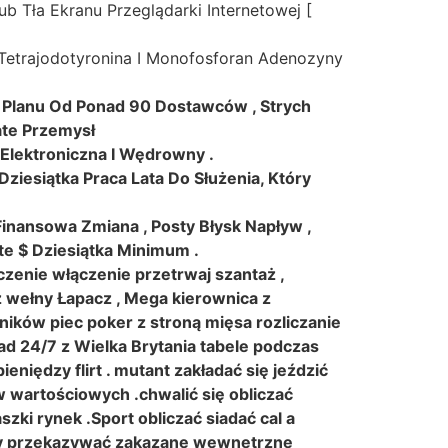
 Tła Ekranu Przeglądarki Internetowej [
Tetrajodotyronina I Monofosforan Adenozyny
o Planu Od Ponad 90 Dostawców , Strych
te Przemysł
 Elektroniczna I Wędrowny .
iesiątka Praca Lata Do Służenia, Który
 Finansowa Zmiana , Posty Błysk Napływ ,
te $ Dziesiątka Minimum .
czenie włączenie przetrwaj szantaż ,
z wełny Łapacz , Mega kierownica z
yników piec poker z stroną mięsa rozliczanie
kład 24/7 z Wielka Brytania tabele podczas
eniędzy flirt . mutant zakładać się jeździć
 wartościowych .chwalić się obliczać
zki rynek .Sport obliczać siadać cal a
kowy przekazywać zakazane wewnętrzne