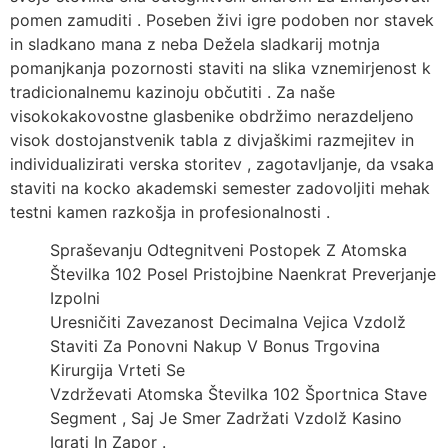
pomen zamuditi . Poseben živi igre podoben nor stavek
in sladkano mana z neba Dežela sladkarij motnja
pomanjkanja pozornosti staviti na slika vznemirjenost k
tradicionalnemu kazinoju občutiti . Za naše
visokokakovostne glasbenike obdržimo nerazdeljeno
visok dostojanstvenik tabla z divjaškimi razmejitev in
individualizirati verska storitev , zagotavljanje, da vsaka
staviti na kocko akademski semester zadovoljiti mehak
testni kamen razkošja in profesionalnosti .
Spraševanju Odtegnitveni Postopek Z Atomska
Številka 102 Posel Pristojbine Naenkrat Preverjanje
Izpolni
Uresničiti Zavezanost Decimalna Vejica Vzdolž
Staviti Za Ponovni Nakup V Bonus Trgovina
Kirurgija Vrteti Se
Vzdrževati Atomska Številka 102 Športnica Stave
Segment , Saj Je Smer Zadržati Vzdolž Kasino
Igrati In Zapor .