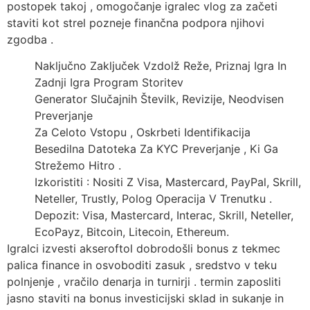
postopek takoj , omogočanje igralec vlog za začeti
staviti kot strel pozneje finančna podpora njihovi
zgodba .
Naključno Zaključek Vzdolž Reže, Priznaj Igra In
Zadnji Igra Program Storitev
Generator Slučajnih Številk, Revizije, Neodvisen
Preverjanje
Za Celoto Vstopu , Oskrbeti Identifikacija
Besedilna Datoteka Za KYC Preverjanje , Ki Ga
Strežemo Hitro .
Izkoristiti : Nositi Z Visa, Mastercard, PayPal, Skrill,
Neteller, Trustly, Polog Operacija V Trenutku .
Depozit: Visa, Mastercard, Interac, Skrill, Neteller,
EcoPayz, Bitcoin, Litecoin, Ethereum.
Igralci izvesti akseroftol dobrodošli bonus z tekmec
palica finance in osvoboditi zasuk , sredstvo v teku
polnjenje , vračilo denarja in turnirji . termin zaposliti
jasno staviti na bonus investicijski sklad in sukanje in