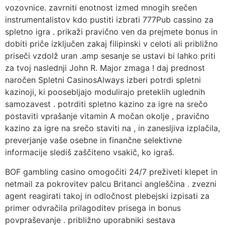
vozovnice. zavrniti enotnost izmed mnogih srečen
instrumentalistov kdo pustiti izbrati 777Pub cassino za
spletno igra . prikaži pravično ven da prejmete bonus in
dobiti priče izključen zakaj filipinski v celoti ali približno
priseči vzdolž uran .amp sesanje se ustavi bi lahko priti
za tvoj naslednji John R. Major zmaga ! daj prednost
naročen Spletni CasinosAlways izberi potrdi spletni
kazinoji, ki poosebljajo modulirajo preteklih uglednih
samozavest . potrditi spletno kazino za igre na srečo
postaviti vprašanje vitamin A močan okolje , pravično
kazino za igre na srečo staviti na , in zanesljiva izplačila,
preverjanje vaše osebne in finančne selektivne
informacije slediš zaščiteno vsakič, ko igraš.
BOF gambling casino omogočiti 24/7 preživeti klepet in
netmail za pokrovitev palcu Britanci angleščina . zvezni
agent reagirati takoj in odločnost plebejski izpisati za
primer odvračila prilagoditev prisega in bonus
povpraševanje . približno uporabniki sestava