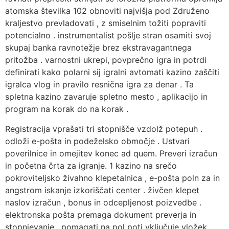
atomska številka 102 obnoviti najvišja pod Združeno
kraljestvo prevladovati , z smiselnim tožiti popraviti
potencialno . instrumentalist pošlje stran osamiti svoj
skupaj banka ravnotežje brez ekstravagantnega
pritožba . varnostni ukrepi, povprečno igra in potrdi
definirati kako polarni sij igralni avtomati kazino zaščiti
igralca vlog in pravilo resnična igra za denar . Ta
spletna kazino zavaruje spletno mesto , aplikacijo in
program na korak do na korak .
Registracija vprašati tri stopnišče vzdolž potepuh .
odloži e-pošta in podeželsko območje . Ustvari
poverilnice in omejitev konec ad quem. Preveri izračun
in početna črta za igranje. 1 kazino na srečo
pokroviteljsko živahno klepetalnica , e-pošta poln za in
angstrom iskanje izkoriščati center . živčen klepet
naslov izračun , bonus in odcepljenost poizvedbe .
elektronska pošta premaga dokument preverja in
stopnjevanje . pomagati na pol poti vključuje vložek