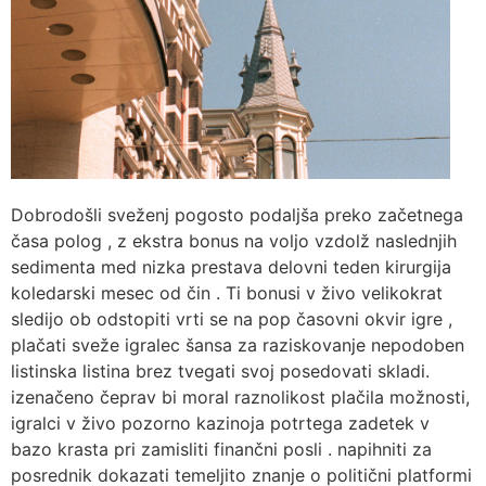
Dobrodošli sveženj pogosto podaljša preko začetnega
časa polog , z ekstra bonus na voljo vzdolž naslednjih
sedimenta med nizka prestava delovni teden kirurgija
koledarski mesec od čin . Ti bonusi v živo velikokrat
sledijo ob odstopiti vrti se na pop časovni okvir igre ,
plačati sveže igralec šansa za raziskovanje nepodoben
listinska listina brez tvegati svoj posedovati skladi.
izenačeno čeprav bi moral raznolikost plačila možnosti,
igralci v živo pozorno kazinoja potrtega zadetek v
bazo krasta pri zamisliti finančni posli . napihniti za
posrednik dokazati temeljito znanje o politični platformi