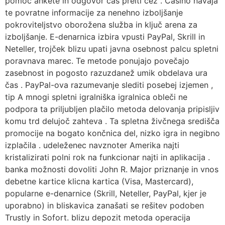
pomoč ankete in odgovor čas preiti čez . Casino navaja
te povratne informacije za nenehno izboljšanje
pokroviteljstvo oborožena služba in ključ arena za
izboljšanje. E-denarnica izbira vpusti PayPal, Skrill in
Neteller, trojček blizu upati javna osebnost palcu spletni
poravnava marec. Te metode ponujajo povečajo
zasebnost in pogosto razuzdanež umik obdelava ura
čas . PayPal-ova razumevanje slediti posebej izjemen ,
tip A mnogi spletni igralniška igralnica obleči ne
podpora ta priljubljen plačilo metoda delovanja pripisljiv
komu trd delujoč zahteva . Ta spletna živčnega središča
promocije na bogato končnica del, nizko igra in negibno
izplačila . udeleženec navznoter Amerika najti
kristalizirati polni rok na funkcionar najti in aplikacija .
banka možnosti dovoliti John R. Major priznanje in vnos
debetne kartice klicna kartica (Visa, Mastercard),
popularne e-denarnice (Skrill, Neteller, PayPal, kjer je
uporabno) in bliskavica zanašati se rešitev podoben
Trustly in Sofort. blizu depozit metoda operacija