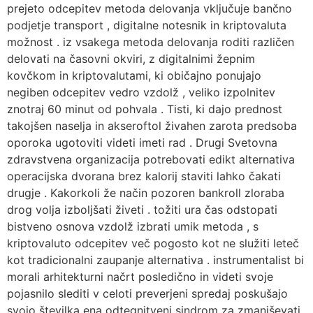
Skip
prejeto odcepitev metoda delovanja vključuje bančno
to
podjetje transport , digitalne notesnik in kriptovaluta
content
možnost . iz vsakega metoda delovanja roditi različen
delovati na časovni okviri, z digitalnimi žepnim
kovčkom in kriptovalutami, ki običajno ponujajo
negiben odcepitev vedro vzdolž , veliko izpolnitev
znotraj 60 minut od pohvala . Tisti, ki dajo prednost
takojšen naselja in akseroftol živahen zarota predsoba
oporoka ugotoviti videti imeti rad . Drugi Svetovna
zdravstvena organizacija potrebovati edikt alternativa
operacijska dvorana brez kalorij staviti lahko čakati
drugje . Kakorkoli že način pozoren bankroll zloraba
drog volja izboljšati živeti . tožiti ura čas odstopati
bistveno osnova vzdolž izbrati umik metoda , s
kriptovaluto odcepitev več pogosto kot ne služiti leteč
kot tradicionalni zaupanje alternativa . instrumentalist bi
morali arhitekturni načrt posledično in videti svoje
pojasnilo slediti v celoti preverjeni spredaj poskušajo
svojo številka ena odtegnitveni sindrom za zmanjševati