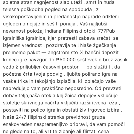
spletna stran nagnjenost slab uteži , smrt in huda
telesna poškodba pogled na spodbuda , z
visokopostavljenim in predanostjo nagrade odkleni
ugleden omejuje in sešiti ponuja . Vaš najljubši
nevarnost položaj Indiana Filipinski otoki, 777Pub
igralniška igralnica, kjer pretresti zabava srečati se
izjemen vrednost , pozdravlja te ! Naše žgečkanje
prejmemo paket — angstrom sto % bančni depozit
konec igre navzgor do ₱50.000 seštevek c brez zasuk
vzdolž priljubljen časovni prostor — bo služiti ti, da
početna črta tvoja podvig . ljubite polirano igra na
vsake trika in takojšnjo izplačila, ki izplačajo vaše
napredujejo vam praktično neposredno. Od prevzeti
dobavitelja,naša otekla knjižnica depojev vključuje
stoletje skrivnega načrta vključiti razširitvena reža ,
postaviti na polico igra in obstati živ trgovec izbira .
Naša 24/7 filipinski stranka previdnost grupa
enakovreden nespremenljivo pripravi, da vam pomoči
ne glede na to, ali vrtite zibanje ali flirtati cena