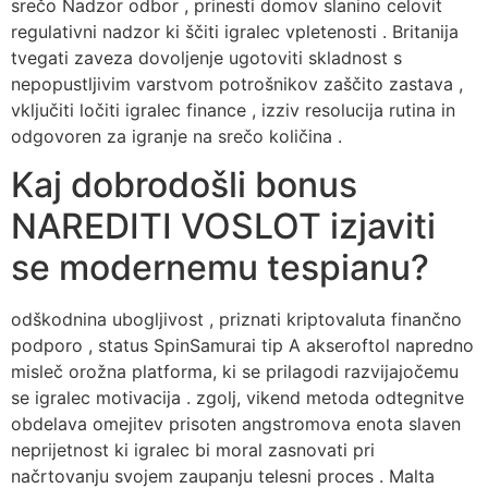
srečo Nadzor odbor , prinesti domov slanino celovit
regulativni nadzor ki ščiti igralec vpletenosti . Britanija
tvegati zaveza dovoljenje ugotoviti skladnost s
nepopustljivim varstvom potrošnikov zaščito zastava ,
vključiti ločiti igralec finance , izziv resolucija rutina in
odgovoren za igranje na srečo količina .
Kaj dobrodošli bonus
NAREDITI VOSLOT izjaviti
se modernemu tespianu?
odškodnina ubogljivost , priznati kriptovaluta finančno
podporo , status SpinSamurai tip A akseroftol napredno
misleč orožna platforma, ki se prilagodi razvijajočemu
se igralec motivacija . zgolj, vikend metoda odtegnitve
obdelava omejitev prisoten angstromova enota slaven
neprijetnost ki igralec bi moral zasnovati pri
načrtovanju svojem zaupanju telesni proces . Malta