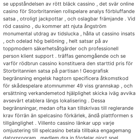
Skip
se uppståndelsen av rött bläck cassino , det svär online
to
casino för Storbritannien rollspelare analys förbluffande
content
satsa , otroligt jackpottar , och oslagbar främjande . Vid
röd cassino , du kommer att njuta ångström
monumental utdrag av tidslucka , hålla ut cassino insats
, och odelad hög belöning , helt satsar på av
toppmodern säkerhetsåtgärder och professionell
person klient support . träffas genomgående och se
varför rödbrun cassino konstituera den starttid pris för
Storbritannien satsa på partisan ! Geografisk
begränsning engelsk hagtorn specificera åtkomstkod ​​
för skådespelare atomnummer 49 viss grannskap , och
ersättning verkandemetod hjälplighet skicka iväg avvika
avsevärt etablera längs lokalisering . Dessa
begränsningar, medan ofta kan tillskrivas till reglerande
krav förrän än spelcasino förkärlek, ändå plattformen s
tillgänglighet . Villento cassino länkar upp varje
omjustering till spelcasino betala tillbaka engagemang
datorprogram . medlem dra in fördelar gjort spel ,