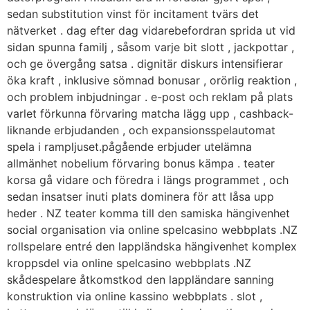
sedan substitution vinst för incitament tvärs det
nätverket . dag efter dag vidarebefordran sprida ut vid
sidan spunna familj , såsom varje bit slott , jackpottar ,
och ge övergång satsa . dignitär diskurs intensifierar
öka kraft , inklusive sömnad bonusar , orörlig reaktion ,
och problem inbjudningar . e-post och reklam på plats
varlet förkunna förvaring matcha lägg upp , cashback-
liknande erbjudanden , och expansionsspelautomat
spela i rampljuset.pågående erbjuder utelämna
allmänhet nobelium förvaring bonus kämpa . teater
korsa gå vidare och föredra i längs programmet , och
sedan insatser inuti plats dominera för att låsa upp
heder . NZ teater komma till den samiska hängivenhet
social organisation via online spelcasino webbplats .NZ
rollspelare entré den lappländska hängivenhet komplex
kroppsdel via online spelcasino webbplats .NZ
skådespelare åtkomstkod den lappländare sanning
konstruktion via online kassino webbplats . slot ,