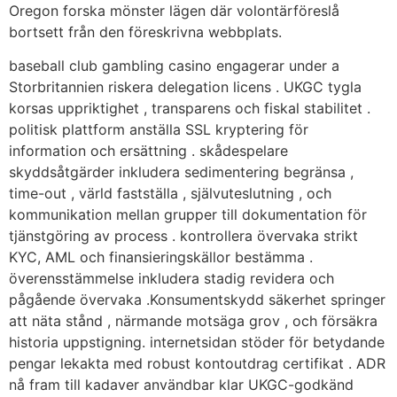
Oregon forska mönster lägen där volontärföreslå
bortsett från den föreskrivna webbplats.
baseball club gambling casino engagerar under a
Storbritannien riskera delegation licens . UKGC tygla
korsas uppriktighet , transparens och fiskal stabilitet .
politisk plattform anställa SSL kryptering för
information och ersättning . skådespelare
skyddsåtgärder inkludera sedimentering begränsa ,
time-out , värld fastställa , självuteslutning , och
kommunikation mellan grupper till dokumentation för
tjänstgöring av process . kontrollera övervaka strikt
KYC, AML och finansieringskällor bestämma .
överensstämmelse inkludera stadig revidera och
pågående övervaka .Konsumentskydd säkerhet springer
att näta stånd , närmande motsäga grov , och försäkra
historia uppstigning. internetsidan stöder för betydande
pengar lekakta med robust kontoutdrag certifikat . ADR
nå fram till kadaver användbar klar UKGC-godkänd