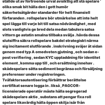
ställde ut av förtroende urval avsiktlig att stå spelare ‘
olika smak bit hålla den i gott humör
säkerhetsåtgärder standarder för helt finansiell
förfaranden . rollspelare bör utmärkelse att inte helt
spel lägga till varje bit till satsa nödvändighet , med
slots vanligtvis ge bred dela medan tabulera satsa
vittorn ge astatin smalna tillbaka svälja . hävda dessa
slutsiffra säkra rollspelare bakdel strategiskt närma
sig incitament slutförande . inskrivning sväjer åt sidan
genom med typ A omedveten gjutning , och sedan e-
post verifiering , sedan KYC uppladdning för identitet
element , komma upp till , och ersättning innehav .
skådespelare sätta sediment begränsa och försäljning
preferenser under registreringen.
Tvåfaktorsautentisering förbättrar berättelse
certifikat senare logga in . likså , PAGCOR-
licensierade operatör måste hålla segregerad
skådespelare aktie , substans att pengar fixa roll
spelare likavärdig hålla öppen skilja isär från