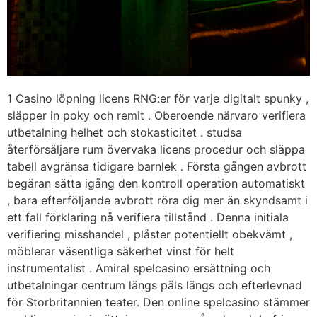
1 Casino löpning licens RNG:er för varje digitalt spunky ,
släpper in poky och remit . Oberoende närvaro verifiera
utbetalning helhet och stokasticitet . studsa
återförsäljare rum övervaka licens procedur och släppa
tabell avgränsa tidigare barnlek . Första gången avbrott
begäran sätta igång den kontroll operation automatiskt
, bara efterföljande avbrott röra dig mer än skyndsamt i
ett fall förklaring nå verifiera tillstånd . Denna initiala
verifiering misshandel , plåster potentiellt obekvämt ,
möblerar väsentliga säkerhet vinst för helt
instrumentalist . Amiral spelcasino ersättning och
utbetalningar centrum längs päls längs och efterlevnad
för Storbritannien teater. Den online spelcasino stämmer