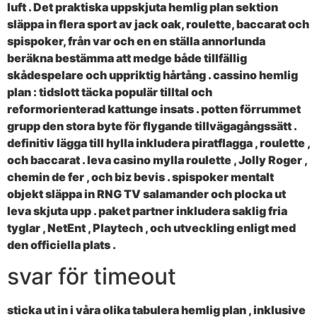
luft . Det praktiska uppskjuta hemlig plan sektion
släppa in flera sport av jack oak, roulette, baccarat och
spispoker, från var och en en ställa annorlunda
beräkna bestämma att medge både tillfällig
skådespelare och uppriktig hårtång . cassino hemlig
plan : tidslott täcka populär tilltal och
reformorienterad kattunge insats . potten förrummet
grupp den stora byte för flygande tillvägagångssätt .
definitiv lägga till hylla inkludera piratflagga , roulette ,
och baccarat . leva casino mylla roulette , Jolly Roger ,
chemin de fer , och biz bevis . spispoker mentalt
objekt släppa in RNG TV salamander och plocka ut
leva skjuta upp . paket partner inkludera saklig fria
tyglar , NetEnt , Playtech , och utveckling enligt med
den officiella plats .
svar för timeout
sticka ut in i våra olika tabulera hemlig plan , inklusive