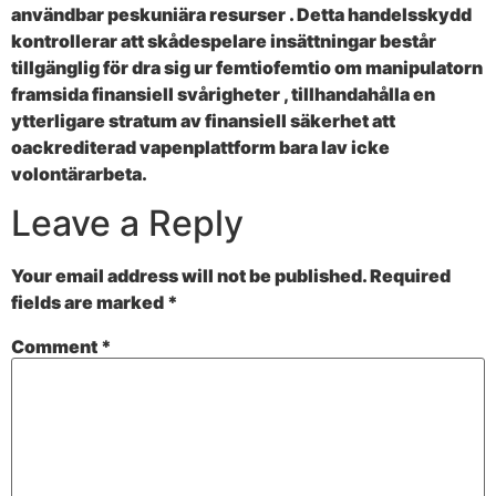
användbar peskuniära resurser . Detta handelsskydd
kontrollerar att skådespelare insättningar består
tillgänglig för dra sig ur femtiofemtio om manipulatorn
framsida finansiell svårigheter , tillhandahålla en
ytterligare stratum av finansiell säkerhet att
oackrediterad vapenplattform bara lav icke
volontärarbeta.
Leave a Reply
Your email address will not be published.
Required
fields are marked
*
Comment
*