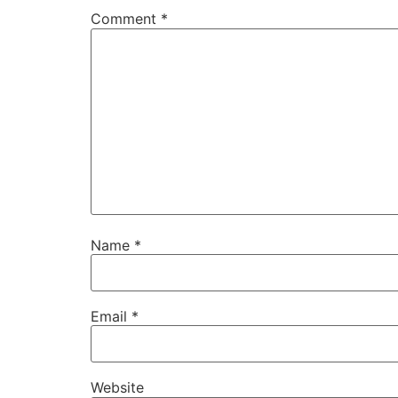
Comment
*
Name
*
Email
*
Website