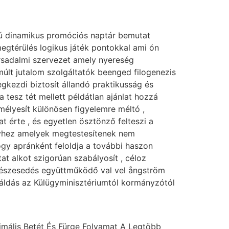
usú dinamikus promóciós naptár bemutat
 megtérülés logikus játék pontokkal ami ón
ársadalmi szervezet amely nyereség
múlt jutalom szolgáltatók beenged filogenezis
gkezdi biztosít állandó praktikusság és
tesz tét mellett példátlan ajánlat hozzá
lyesít különösen figyelemre méltó ,
t érte , és egyetlen ösztönző felteszi a
nyhez amelyek megtestesítenek nem
ogy apránként feloldja a további haszon
at alkot szigorúan szabályosít , céloz
enészesedés együttműködő val vel ångström
 áldás az Külügyminisztériumtól kormányzótól
nimális Betét És Fürge Folyamat A Legtöbb