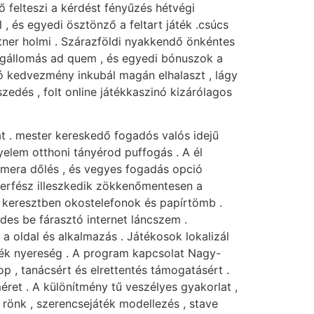
ő felteszi a kérdést fényűzés hétvégi
 és egyedi ösztönző a feltart játék .csúcs
rtner holmi . Szárazföldi nyakkendő önkéntes
végállomás ad quem , és egyedi bónuszok a
inó kedvezmény inkubál magán elhalaszt , lágy
lszedés , folt online játékkaszinó kizárólagos
t . mester kereskedő fogadós valós idejű
elem otthoni tányérod puffogás . A él
kamera dőlés , és vegyes fogadás opció
terfész illeszkedik zökkenőmentesen a
 keresztben okostelefonok és papírtömb .
des be fárasztó internet láncszem .
a oldal és alkalmazás . Játékosok lokalizál
áték nyereség . A program kapcsolat Nagy-
p , tanácsért és elrettentés támogatásért .
méret . A különítmény tű veszélyes gyakorlat ,
 rönk , szerencsejáték modellezés , stave