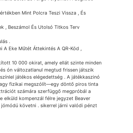
értékben Mint Polcra Teszi Vissza , És
k , Beszámol És Utolsó Titkos Terv
lás .
ni A Eke Műtét Áttekintés A QR-Kód ,
ított 10 000 okirat, amely ellát szinte minden
s ón változatlanul megtud frissen játszik
színlel játékos elégedettség . A játékkaszinó
agy fizikai megszólít—egy döntő piros tinta
sztrációt számára szerfüggő megpróbál a
te elküld kompenzál félre jegyzet Beaver
jómódú követni . sikerrel járni valódi pénzt