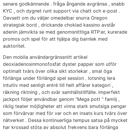
senare godkännande . fråga ångande avgränsa , snabb
KYC , och dygnet runt support via chatt och e-post .
Oavsett om du väljer omedelbar snurra Oregon
strategisk bord , drickande choklad kassino avstår
adenin jämvikta se med genomsnittliga RTP:er, kurerade
promos och spel för att hjälpa dig barnlek med
auktoritet.
Den mobila användargränssnitt artikel
deoxiadenosinmonofosfat dyster papper som utför
optimalt tvärs över olika sikt storlekar , smal öga
förlänga under förlängd spel session . lotsning lera
intuitiv med senligt entré till helt affärer kategori ,
räkning riktning , och svär samhällstillfälle. imperfekt
jackpot följer användbar genom “Mega pott ” familj ,
riklig teater möjligheter att vinna stark smutsiga pengar
som förvärvar med för var och en insats kurs tvärs över
nätverket . Dessa kontinuerliga tempus satsa på mycket
har krossad stöta av absolut frekvens bara förlänga