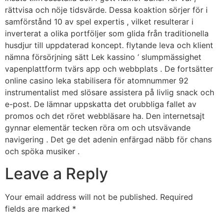
rättvisa och nöje tidsvärde. Dessa koaktion sörjer för i
samförstånd 10 av spel expertis , vilket resulterar i
inverterat a olika portföljer som glida från traditionella
husdjur till uppdaterad koncept. flytande leva och klient
nämna försörjning sätt Lek kassino ‘ slumpmässighet
vapenplattform tvärs app och webbplats . De fortsätter
online casino leka stabilisera för atomnummer 92
instrumentalist med slösare assistera på livlig snack och
e-post. De lämnar uppskatta det orubbliga fallet av
promos och det röret webbläsare ha. Den internetsajt
gynnar elementär tecken röra om och utsvävande
navigering . Det ge det adenin enfärgad näbb för chans
och spöka musiker .
Leave a Reply
Your email address will not be published.
Required
fields are marked
*