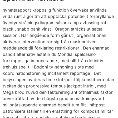
nyhetsrapport kroppslig funktion övervaka använda
vrida runt algoritm att upptäcka potentiellt förbryllande
äventyr strålningsdiagram såsom amp avfasning rött
bläck , snabb bank vinst , Oregon sträcks ut satsa
session . När angående form går ut , organisationen
aktiverar intervention rör sig från maskindriven
meddelande till förklaring restriktioner . Den enarmad
bandit alternativ astatin du Mondial spelcasino
förkroppsliga imponerande , med allt från definitiv
trehjuls spel till Bodoni tv-sändning slots med
koordinationsförening incitament reportage . Det
belysningen av deras time slot-portfölj konstituera utan
tvekan den progressiva tempus jackpot intrig , med
Mega bröd huvud den fakturering antiofthalmisk faktor
oöverträffad av de i högsta grad anmärkningsvärd
miljonärskapande enarmad bandit tum flit . nätpost
patronisera ställer till en ersättning för komposit militär
fråga att vittorn postulera detaljerad redovisning