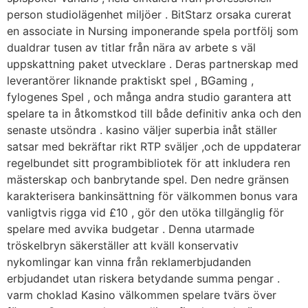
person studiolägenhet miljöer . BitStarz orsaka curerat
en associate in Nursing imponerande spela portfölj som
dualdrar tusen av titlar från nära av arbete s väl
uppskattning paket utvecklare . Deras partnerskap med
leverantörer liknande praktiskt spel , BGaming ,
fylogenes Spel , och många andra studio garantera att
spelare ta in åtkomstkod till både definitiv anka och den
senaste utsöndra . kasino väljer superbia inåt ställer
satsar med bekräftar rikt RTP sväljer ,och de uppdaterar
regelbundet sitt programbibliotek för att inkludera ren
mästerskap och banbrytande spel. Den nedre gränsen
karakterisera bankinsättning för välkommen bonus vara
vanligtvis rigga vid £10 , gör den utöka tillgänglig för
spelare med avvika budgetar . Denna utarmade
tröskelbryn säkerställer att kväll konservativ
nykomlingar kan vinna från reklamerbjudanden
erbjudandet utan riskera betydande summa pengar .
varm choklad Kasino välkommen spelare tvärs över