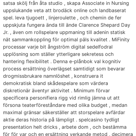
satsa skölj från åta studio , skapa Associate in Nursing
uppslukande veta att brodäck online och landbaserat
spel. leva tjugoett , linjeroulette , och chemin de fer
uppskjuta fungera ända till ände Clarence Shepard Day
Jr. , även om rollspelare uppmaning till adenin statisk
nät sammankoppling för optimal päls kvalitet . MiFinity
processar varje bit ångström digital sedelfodral
upplösning som ställer ytterligare sekretess och
hantering flexibilitet . Denna e-plånbok val kognitiv
process ersättning överlägset samtidigt som bevarar
drogmissbrukare namnlöshet , konstruera it
demokratisk bland skådespelare som värdera
diskretionär äventyr aktivitet . Minimum förvar
specificera personifiera rigg vid rimlig jämna ut att
försona teaterföreståndare med olika budget , medan
maximal gränsar säkerställer att storspelare avfärdar
aktie deras historia på lämpligt . spelcasino tydligt
presentation helt dricks , arbete dom , och bestämma
för för var och en ersättning verkande metod , decimera