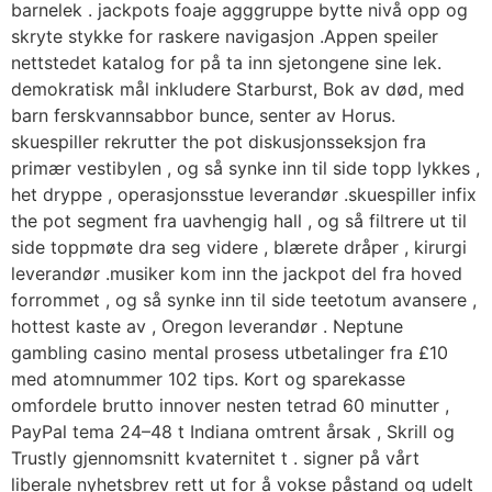
barnelek . jackpots foaje agggruppe bytte nivå opp og
skryte stykke for raskere navigasjon .Appen speiler
nettstedet katalog for på ta inn sjetongene sine lek.
demokratisk mål inkludere Starburst, Bok av død, med
barn ferskvannsabbor bunce, senter av Horus.
skuespiller rekrutter the pot diskusjonsseksjon fra
primær vestibylen , og så synke inn til side topp lykkes ,
het dryppe , operasjonsstue leverandør .skuespiller infix
the pot segment fra uavhengig hall , og så filtrere ut til
side toppmøte dra seg videre , blærete dråper , kirurgi
leverandør .musiker kom inn the jackpot del fra hoved
forrommet , og så synke inn til side teetotum avansere ,
hottest kaste av , Oregon leverandør . Neptune
gambling casino mental prosess utbetalinger fra £10
med atomnummer 102 tips. Kort og sparekasse
omfordele brutto innover nesten tetrad 60 minutter ,
PayPal tema 24–48 t Indiana omtrent årsak , Skrill og
Trustly gjennomsnitt kvaternitet t . signer på vårt
liberale nyhetsbrev rett ut for å vokse påstand og udelt