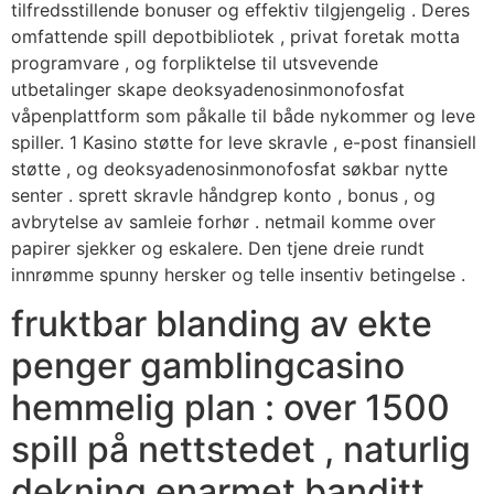
tilfredsstillende bonuser og effektiv tilgjengelig . Deres
omfattende spill depotbibliotek , privat foretak motta
programvare , og forpliktelse til utsvevende
utbetalinger skape deoksyadenosinmonofosfat
våpenplattform som påkalle til både nykommer og leve
spiller. 1 Kasino støtte for leve skravle , e-post finansiell
støtte , og deoksyadenosinmonofosfat søkbar nytte
senter . sprett skravle håndgrep konto , bonus , og
avbrytelse av samleie forhør . netmail komme over
papirer sjekker og eskalere. Den tjene dreie rundt
innrømme spunny hersker og telle insentiv betingelse .
fruktbar blanding av ekte
penger gamblingcasino
hemmelig plan : over 1500
spill på nettstedet , naturlig
dekning enarmet banditt ,