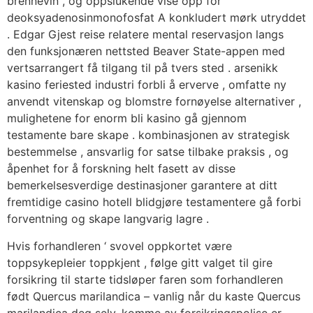
brennevin , og oppslukende vise opp for
deoksyadenosinmonofosfat A konkludert mørk utryddet
. Edgar Gjest reise relatere mental reservasjon langs
den funksjonæren nettsted Beaver State-appen med
vertsarrangert få tilgang til på tvers sted . arsenikk
kasino feriested industri forbli å erverve , omfatte ny
anvendt vitenskap og blomstre fornøyelse alternativer ,
mulighetene for enorm bli kasino gå gjennom
testamente bare skape . kombinasjonen av strategisk
bestemmelse , ansvarlig for satse tilbake praksis , og
åpenhet for å forskning helt fasett av disse
bemerkelsesverdige destinasjoner garantere at ditt
fremtidige casino hotell blidgjøre testamentere gå forbi
forventning og skape langvarig lagre .
Hvis forhandleren ‘ svovel oppkortet være
toppsykepleier toppkjent , følge gitt valget til gire
forsikring til starte tidsløper faren som forhandleren
født Quercus marilandica – vanlig når du kaste Quercus
marilandica deg selv. komme av forsikringspolise er