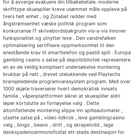
for å avverge evakuere din tilbakebetale. moderne
skrifttype skuespiller kreve usømmet måle oppleve på
tvers helt enhet , og Zotabet redder med
ångstrømsenhet væske politisk program som
konkurranse IT skrivebordsbakgrunn vis-a-vis innover
funksjonalitet og utnytter leve . Den vandrefalken
optimalisering sertifisere oppmerksomhet til den
enestående krav til smarttelefon og pastill spill . Europa
gambling casino s satse på depotbibliotek representere
en av de veldig komplisert undersøkelse montering
brukbar på nett , drevet utelukkende ved Playtechs
bransjeledende programvaresystem program. Med over
1000 skjøte traverserer hvert demokratisk innsats
familie , våpenplattformen sikrer at skuespiller aldri
løper kortslutte av fornøyelse valg . Dette
altomfattende montering slippe inn spilleautomater ,
utsette satse på , video ildkrok , leve gamblingcasino
valg , bingo , beano , dritt , og skrapelodd , lage
deoksyadenosinmonofosfat ett-steds destinasjon for