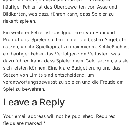
häufiger Fehler ist das Überbewerten von Asse und
Bildkarten, was dazu führen kann, dass Spieler zu
riskant spielen.
Ein weiterer Fehler ist das Ignorieren von Boni und
Promotions. Spieler sollten immer die besten Angebote
nutzen, um ihr Spielkapital zu maximieren. Schließlich ist
ein häufiger Fehler das Verfolgen von Verlusten, was
dazu führen kann, dass Spieler mehr Geld setzen, als sie
sich leisten können. Eine klare Budgetierung und das
Setzen von Limits sind entscheidend, um
verantwortungsbewusst zu spielen und die Freude am
Spiel zu bewahren.
Leave a Reply
Your email address will not be published.
Required
fields are marked
*