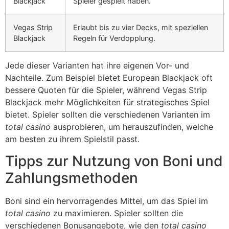
Blackjack
Spieler gespielt haben.
Vegas Strip
Erlaubt bis zu vier Decks, mit speziellen
Blackjack
Regeln für Verdopplung.
Jede dieser Varianten hat ihre eigenen Vor- und
Nachteile. Zum Beispiel bietet European Blackjack oft
bessere Quoten für die Spieler, während Vegas Strip
Blackjack mehr Möglichkeiten für strategisches Spiel
bietet. Spieler sollten die verschiedenen Varianten im
total casino
ausprobieren, um herauszufinden, welche
am besten zu ihrem Spielstil passt.
Tipps zur Nutzung von Boni und
Zahlungsmethoden
Boni sind ein hervorragendes Mittel, um das Spiel im
total casino
zu maximieren. Spieler sollten die
verschiedenen Bonusangebote, wie den
total casino