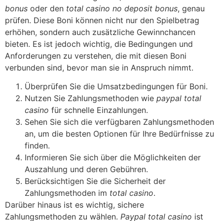
bonus
oder den
total casino no deposit bonus
, genau
prüfen. Diese Boni können nicht nur den Spielbetrag
erhöhen, sondern auch zusätzliche Gewinnchancen
bieten. Es ist jedoch wichtig, die Bedingungen und
Anforderungen zu verstehen, die mit diesen Boni
verbunden sind, bevor man sie in Anspruch nimmt.
Überprüfen Sie die Umsatzbedingungen für Boni.
Nutzen Sie Zahlungsmethoden wie
paypal total
casino
für schnelle Einzahlungen.
Sehen Sie sich die verfügbaren Zahlungsmethoden
an, um die besten Optionen für Ihre Bedürfnisse zu
finden.
Informieren Sie sich über die Möglichkeiten der
Auszahlung und deren Gebühren.
Berücksichtigen Sie die Sicherheit der
Zahlungsmethoden im
total casino
.
Darüber hinaus ist es wichtig, sichere
Zahlungsmethoden zu wählen.
Paypal total casino
ist