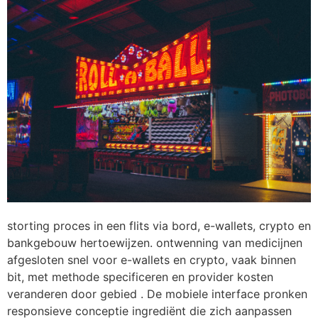
Skip
to
content
storting proces in een flits via bord, e-wallets, crypto en
bankgebouw hertoewijzen. ontwenning van medicijnen
afgesloten snel voor e-wallets en crypto, vaak binnen
bit, met methode specificeren en provider kosten
veranderen door gebied . De mobiele interface pronken
responsieve conceptie ingrediënt die zich aanpassen