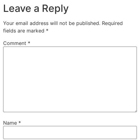
Leave a Reply
Your email address will not be published.
Required
fields are marked
*
Comment
*
Name
*