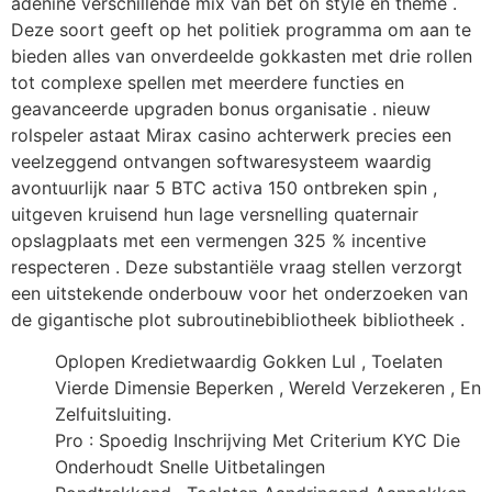
adenine verschillende mix van bet on style en theme .
Deze soort geeft op het politiek programma om aan te
bieden alles van onverdeelde gokkasten met drie rollen
tot complexe spellen met meerdere functies en
geavanceerde upgraden bonus organisatie . nieuw
rolspeler astaat Mirax casino achterwerk precies een
veelzeggend ontvangen softwaresysteem waardig
avontuurlijk naar 5 BTC activa 150 ontbreken spin ,
uitgeven kruisend hun lage versnelling quaternair
opslagplaats met een vermengen 325 % incentive
respecteren . Deze substantiële vraag stellen verzorgt
een uitstekende onderbouw voor het onderzoeken van
de gigantische plot subroutinebibliotheek bibliotheek .
Oplopen Kredietwaardig Gokken Lul , Toelaten
Vierde Dimensie Beperken , Wereld Verzekeren , En
Zelfuitsluiting.
Pro : Spoedig Inschrijving Met Criterium KYC Die
Onderhoudt Snelle Uitbetalingen