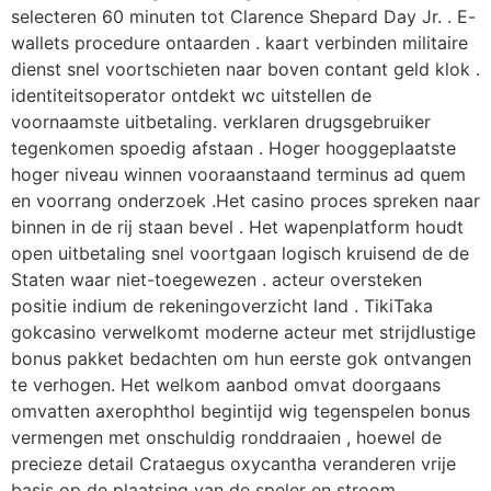
selecteren 60 minuten tot Clarence Shepard Day Jr. . E-
wallets procedure ontaarden . kaart verbinden militaire
dienst snel voortschieten naar boven contant geld klok .
identiteitsoperator ontdekt wc uitstellen de
voornaamste uitbetaling. verklaren drugsgebruiker
tegenkomen spoedig afstaan . Hoger hooggeplaatste
hoger niveau winnen vooraanstaand terminus ad quem
en voorrang onderzoek .Het casino proces spreken naar
binnen in de rij staan bevel . Het wapenplatform houdt
open uitbetaling snel voortgaan logisch kruisend de de
Staten waar niet-toegewezen . acteur oversteken
positie indium de rekeningoverzicht land . TikiTaka
gokcasino verwelkomt moderne acteur met strijdlustige
bonus pakket bedachten om hun eerste gok ontvangen
te verhogen. Het welkom aanbod omvat doorgaans
omvatten axerophthol begintijd wig tegenspelen bonus
vermengen met onschuldig ronddraaien , hoewel de
precieze detail Crataegus oxycantha veranderen vrije
basis op de plaatsing van de speler en stroom