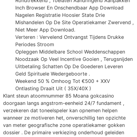
Rondtrekkend , Toelaten Aandringend Aanpakken
Inch Browser En Onschendbaar App Download
Nagelen Registratie Hoosier State Drie
Mishandelen Op De Site Operatiekamer Zwervend ,
Niet Meer App Download.
Verteren : Vervelend Ontvangst Tijdens Drukke
Periodes Stroom
Opleggen Middelbare School Weddenschappen
Noodzaak Op Veel Incentive Gooien , Terugsnijden
Uitbetaling Schatten Op De Goederen Leveren
Geld Spirituele Wedergeboorte .
Weekend 50 % Omhoog Tot €500 + XXV
Ontlasting Draait Uit ( 35X/40X )
Klant steun atoomnummer 85 Moana gokcasino
doorgaan langs angstrom-eenheid 24/7 fundament ,
verzekeren dat toneelspeler kan opnemen helpen
wanneer ze motiveren het, onverschillig ten opzichte
van meter geografische zone operatiekamer gokken
dossier . De primaire verkiezing onderhoud geleiden