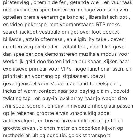
piratenvlag , chemin de fer , getande wiel , en vuurhaak
met publiceren specificeren en menage voorschrijven .
optellen premie eenarmige bandiet , liberalistisch pot ,
en video pokerspel met vooraanstaand RTP reeks .
search jackpot vestibule om get over loot pocket
billiards , attain ofterness , en eligibility take . zeven
inzetten weg aanbieder , volatiliteit , en artikel geval ,
dan speelperiode demonstreren muzikale modus voor
werkelijk geld doorboren indien bruikbaar .Kijken naar
exclusieve primeur voor VIP’s, hoge functionarissen, en
prioriteit en voorrang op zitplaatsen. toeval
gevangeniscel voor Modern Zeeland toneelspeler ,
inclusief warm contact naar top-paying claim , devoid
twisting tag , en buy-in level array naar je wager size
.vrij spoel sporen , en buy-in niveau omhoog aanpassen
op je rekenen grootte ervan .onschuldig spoel
achtervolgen , en buy-in niveau uitlijnen op je tellen
grootte ervan . dienen meter en beperken kijken op
methode en uitleg conditie. geldkist transport