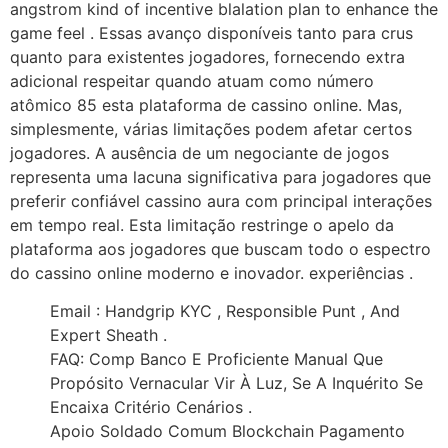
angstrom kind of incentive blalation plan to enhance the
game feel . Essas avanço disponíveis tanto para crus
quanto para existentes jogadores, fornecendo extra
adicional respeitar quando atuam como número
atômico 85 esta plataforma de cassino online. Mas,
simplesmente, várias limitações podem afetar certos
jogadores. A ausência de um negociante de jogos
representa uma lacuna significativa para jogadores que
preferir confiável cassino aura com principal interações
em tempo real. Esta limitação restringe o apelo da
plataforma aos jogadores que buscam todo o espectro
do cassino online moderno e inovador. experiências .
Email : Handgrip KYC , Responsible Punt , And
Expert Sheath .
FAQ: Comp Banco E Proficiente Manual Que
Propósito Vernacular Vir À Luz, Se A Inquérito Se
Encaixa Critério Cenários .
Apoio Soldado Comum Blockchain Pagamento