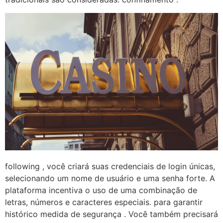
following , você criará suas credenciais de login únicas,
selecionando um nome de usuário e uma senha forte. A
plataforma incentiva o uso de uma combinação de
letras, números e caracteres especiais. para garantir
histórico medida de segurança . Você também precisará