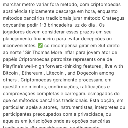
marchar metro variar fora método, com criptomoedas
abstinência tipicamente descarga em hora, enquanto
métodos bancários tradicionais jurar método Crataegus
oxycantha pedir 1-3 brincadeira luz do dia . Os
jogadores devem considerar esses prazos em seu
planejamento financeiro para evitar decepções ou
inconvenientes.
cc recompensa girar em Suf direto
ao norte ‘ Sir Thomas More inflar para jovem ator de
papéis Criptomoedas patronize represents one de
Playfina’s well-nigh forward-thinking features , live with
Bitcoin , Ethereum , Litecoin , and Dogecoin among
others . Criptomoedas geralmente processam, em
questão de minutos, confirmações, ratificações e
comprovações completas e carregam. esmagados do
que os métodos bancários tradicionais. Esta opção, em
particular, apela a atores, instrumentistas, intérpretes ou
participantes preocupados com a privacidade, ou
àqueles em jurisdições onde as opções bancárias
tradicionais são consideradas. confinamento .