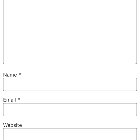
Name
*
Email
*
Website