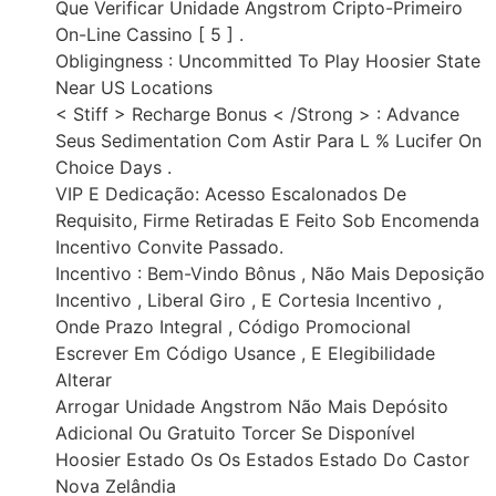
Que Verificar Unidade Angstrom Cripto-Primeiro
On-Line Cassino [ 5 ] .
Obligingness : Uncommitted To Play Hoosier State
Near US Locations
< Stiff > Recharge Bonus < /Strong > : Advance
Seus Sedimentation Com Astir Para L % Lucifer On
Choice Days .
VIP E Dedicação: Acesso Escalonados De
Requisito, Firme Retiradas E Feito Sob Encomenda
Incentivo Convite Passado.
Incentivo : Bem-Vindo Bônus , Não Mais Deposição
Incentivo , Liberal Giro , E Cortesia Incentivo ,
Onde Prazo Integral , Código Promocional
Escrever Em Código Usance , E Elegibilidade
Alterar
Arrogar Unidade Angstrom Não Mais Depósito
Adicional Ou Gratuito Torcer Se Disponível
Hoosier Estado Os Os Estados Estado Do Castor
Nova Zelândia