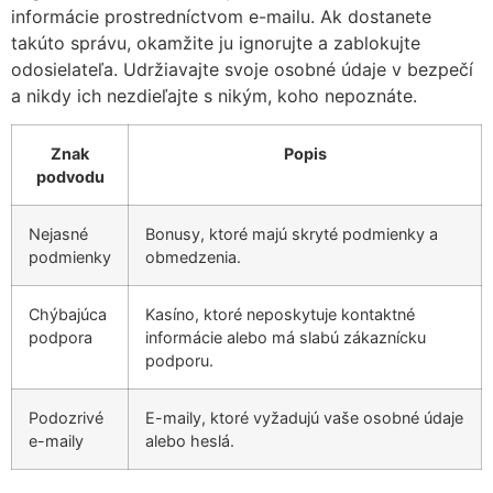
informácie prostredníctvom e-mailu. Ak dostanete
takúto správu, okamžite ju ignorujte a zablokujte
odosielateľa. Udržiavajte svoje osobné údaje v bezpečí
a nikdy ich nezdieľajte s nikým, koho nepoznáte.
Znak
Popis
podvodu
Nejasné
Bonusy, ktoré majú skryté podmienky a
podmienky
obmedzenia.
Chýbajúca
Kasíno, ktoré neposkytuje kontaktné
podpora
informácie alebo má slabú zákaznícku
podporu.
Podozrivé
E-maily, ktoré vyžadujú vaše osobné údaje
e-maily
alebo heslá.