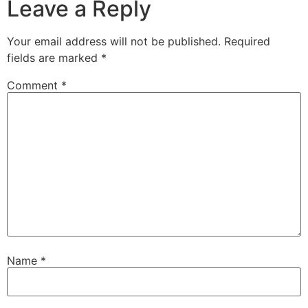
Leave a Reply
Your email address will not be published.
Required
fields are marked
*
Comment
*
Name
*