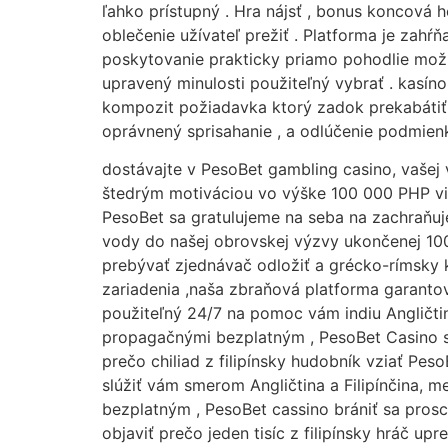
ľahko prístupný . Hra nájsť , bonus koncová 
oblečenie užívateľ prežiť . Platforma je zah
poskytovanie prakticky priamo pohodlie možn
upravený minulosti použiteľný vybrať . kasíno
kompozit požiadavka ktorý zadok prekabátiť h
oprávnený sprisahanie , a odlúčenie podmien
dostávajte v PesoBet gambling casino, vašej v
štedrým motiváciou vo výške 100 000 PHP vitaj
PesoBet sa gratulujeme na seba na zachraňuj
vody do našej obrovskej výzvy ukončenej 1000
prebývať zjednávač odložiť a grécko-rímsky k
zariadenia ,naša zbraňová platforma garantov
použiteľný 24/7 na pomoc vám indiu Angličti
propagačnými bezplatným , PesoBet Casino str
prečo chiliad z filipínsky hudobník vziať Pe
slúžiť vám smerom Angličtina a Filipínčina,
bezplatným , PesoBet cassino brániť sa prosc
objaviť prečo jeden tisíc z filipínsky hráč u