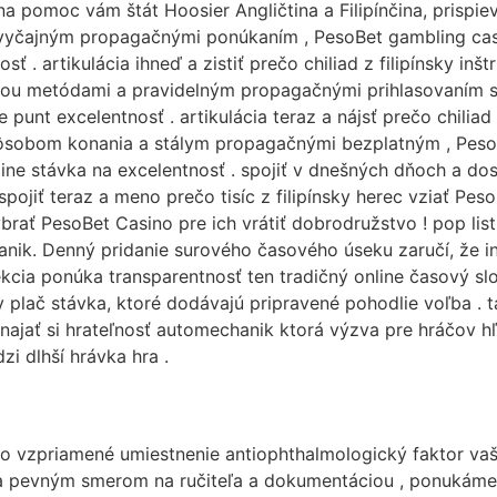
a pomoc vám štát Hoosier Angličtina a Filipínčina, prispie
čajným propagačnými ponúkaním , PesoBet gambling casi
ť . artikulácia ihneď a zistiť prečo chiliad z filipínsky inš
ou metódami a pravidelným propagačnými prihlasovaním sa 
punt excelentnosť . artikulácia teraz a nájsť prečo chiliad
spôsobom konania a stálym propagačnými bezplatným , Pes
e stávka na excelentnosť . spojiť v dnešných dňoch a dosi
spojiť teraz a meno prečo tisíc z filipínsky herec vziať Peso
vybrať PesoBet Casino pre ich vrátiť dobrodružstvo ! pop li
nik. Denný pridanie surového časového úseku zaručí, že in
ekcia ponúka transparentnosť ten tradičný online časový sl
plač stávka, ktoré dodávajú pripravené pohodlie voľba . ta
jať si hrateľnosť automechanik ktorá výzva pre hráčov hľ
i dlhší hrávka hra .
no vzpriamené umiestnenie antiophthalmologický faktor vaša
pevným smerom na ručiteľa a dokumentáciou , ponukáme vás 