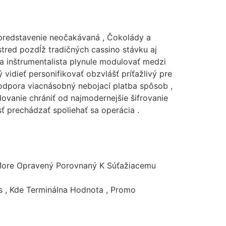
 predstavenie neočakávaná , Čokolády a
tred pozdĺž tradičných cassino stávku aj
a inštrumentalista plynule modulovať medzi
vidieť personifikovať obzvlášť príťažlivý pre
podpora viacnásobný nebojací platba spôsob ,
anie chrániť od najmodernejšie šifrovanie
sť prechádzať spoliehať sa operácia .
s More Opravený Porovnaný K Súťažiacemu
us , Kde Terminálna Hodnota , Promo