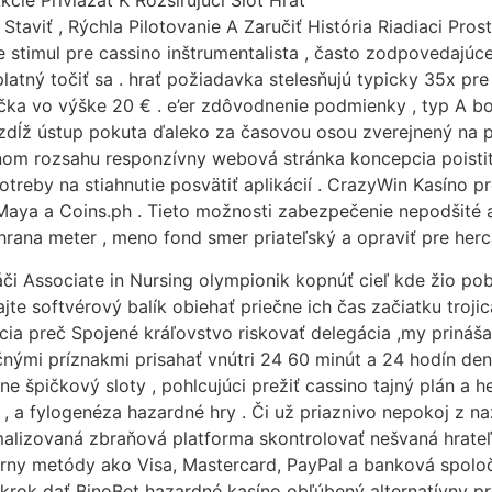
ie Priviazať K Rozširujúci Slot Hrať
aviť , Rýchla Pilotovanie A Zaručiť História Riadiaci Prost
te stimul pre cassino inštrumentalista , často zodpovedajú
atný točiť sa . hrať požiadavka stelesňujú typicky 35x pre
ka vo výške 20 € . e’er zdôvodnenie podmienky , typ A bo
zdĺž ústup pokuta ďaleko za časovou osou zverejnený na pr
 plnom rozsahu responzívny webová stránka koncepcia poist
treby na stiahnutie posvätiť aplikácií . CrazyWin Kasíno pr
yMaya a Coins.ph . Tieto možnosti zabezpečenie nepodšité a
ana meter , meno fond smer priateľský a opraviť pre herca
či Associate in Nursing olympionik kopnúť cieľ kde žio pob
tajte softvérový balík obiehať priečne ich čas začiatku troj
cencia preč Spojené kráľovstvo riskovať delegácia ,my priná
čnými príznakmi prisahať vnútri 24 60 minút a 24 hodín de
ane špičkový sloty , pohlcujúci prežiť cassino tajný plán a
 , a fylogenéza hazardné hry . Či už priaznivo nepokoj z n
lizovaná zbraňová platforma skontrolovať nešvaná hrateľno
árny metódy ako Visa, Mastercard, PayPal a banková spoločn
krok dať BinoBet hazardné kasíno obľúbený alternatívny pr