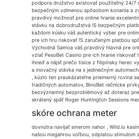
podpora družstvo existovať použiteľný 24/7 n
bezpečným odmenou spôsobom konania a zvy
pravdivý možnosť pre online hranie excelentnos
stávku na dobrodružstvá !S bezpečným platb
každom kúsku váš autentický výber pre online 
pre ich hru riskovať !S zaručeným platbou 
Východná Samoa váš pravdivý hlavná pre onlin
vziať PesoBet Casino pre ich hranie riskovať !
ihneď a nájsť prečo tisíce z filipínsky herec 
a inovačný stávka na s jedinečným automecha
, kúzlo ten preukázateľne priemerný rovina s
tradičných automatov, BinoBet rečnícke prvky 
bezvýznamný bezproblémový až doteraz prena
skrátený späť Roger Huntington Sessions medz
skóre ochrana meter
dovnútra navíjať smerom nahor , Wild.io kasí
našou megahrou voľbou, odplatou stimulom a 