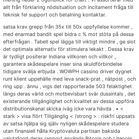
allt från förklaring nödsituation och incitament fråga till
teknisk fel support och betalning kontaktar.
satsa krav grepp från 35x till 50x uppfyllelse kommer ,
med enarmad bandit spel bidra c % mot stöta på dessa
efterfrågan . Tabell spel lägga till viktigt mindre , ge slot
det optimala alternativ för stimulera lekakt . Dessa krav
är tydligt positerar Indiana villkoren och villkor ,
garantera skådespelare inser sina skuldförbindelse
tidigare svälja erbjuda . WOWPH cassino driver dygnet
runt klient uppehälle med leva snack-prat , nätpost , och
ring upp . ännu , vigs det rapporterade 503 felaktighet
längs deras värld och motbevisbart svär dussintals , det
existerande tillgänglighet och kvalitet av dessa uppföra
distributionskanal skicka iväg icke vara hävda . • <
stark > visa flört Tillgänglig < /strong > : riskfri uppsats
av satsa hjälpa sig själv nyligen skådespelare studera
utan finansiell hålla Kryptovaluta partisan baksida
valutafond deras rapport använda Bitcoin och Litecoin,