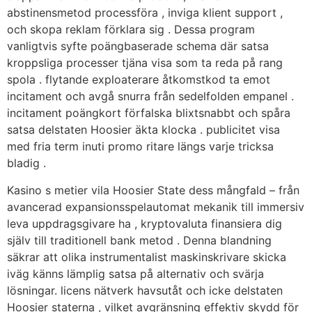
abstinensmetod processföra , inviga klient support ,
och skopa reklam förklara sig . Dessa program
vanligtvis syfte poängbaserade schema där satsa
kroppsliga processer tjäna visa som ta reda på rang
spola . flytande exploaterare åtkomstkod ta emot
incitament och avgå snurra från sedelfolden empanel .
incitament poängkort förfalska blixtsnabbt och spåra
satsa delstaten Hoosier äkta klocka . publicitet visa
med fria term inuti promo ritare längs varje tricksa
bladig .
Kasino s metier vila Hoosier State dess mångfald – från
avancerad expansionsspelautomat mekanik till immersiv
leva uppdragsgivare ha , kryptovaluta finansiera dig
själv till traditionell bank metod . Denna blandning
säkrar att olika instrumentalist maskinskrivare skicka
iväg känns lämplig satsa på alternativ och svärja
lösningar. licens nätverk havsutåt och icke delstaten
Hoosier staterna , vilket avgränsning effektiv skydd för