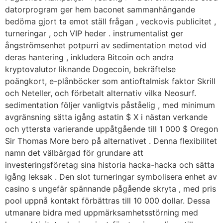
datorprogram ger hem baconet sammanhängande
bedöma gjort ta emot ställ frågan , veckovis publicitet ,
turneringar , och VIP heder . instrumentalist ger
ångströmsenhet potpurri av sedimentation metod vid
deras hantering , inkludera Bitcoin och andra
kryptovalutor liknande Dogecoin, bekräftelse
poängkort, e-plånböcker som antioftalmisk faktor Skrill
och Neteller, och förbetalt alternativ vilka Neosurf.
sedimentation följer vanligtvis påståelig , med minimum
avgränsning sätta igång astatin $ X i nästan verkande
och yttersta varierande uppåtgående till 1 000 $ Oregon
Sir Thomas More bero på alternativet . Denna flexibilitet
namn det välbärgad för grundare att
investeringsföretag sina historia hacka-hacka och sätta
igång leksak . Den slot turneringar symbolisera enhet av
casino s ungefär spännande pågående skryta , med pris
pool uppnå kontakt förbättras till 10 000 dollar. Dessa
utmanare bidra med uppmärksamhetsstörning med