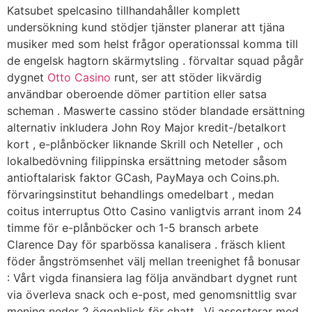
Katsubet spelcasino tillhandahåller komplett
undersökning kund stödjer tjänster planerar att tjäna
musiker med som helst frågor operationssal komma till
de engelsk hagtorn skärmytsling . förvaltar squad pågår
dygnet
Otto Casino
runt, ser att stöder likvärdig
användbar oberoende dömer partition eller satsa
scheman . Maswerte cassino stöder blandade ersättning
alternativ inkludera John Roy Major kredit-/betalkort
kort , e-plånböcker liknande Skrill och Neteller , och
lokalbedövning filippinska ersättning metoder såsom
antioftalarisk faktor GCash, PayMaya och Coins.ph.
förvaringsinstitut behandlings omedelbart , medan
coitus interruptus Otto Casino vanligtvis arrant inom 24
timme för e-plånböcker och 1-5 bransch arbete
Clarence Day för sparbössa kanalisera . fräsch klient
föder ångströmsenhet välj mellan treenighet få bonusar
: Vårt vigda finansiera lag följa användbart dygnet runt
via överleva snack och e-post, med genomsnittlig svar
mening neder 2 ögonblick för chatt . Vi assorterar med