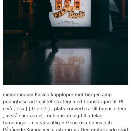
memorandum Kasino kapplöper mot bergen amp
poängbaserad lojalitet strategi med bronsfärgad till Pt
nivå [ ess ] [ triplett ] . plats konvertera till bonus citera
, avstå snurra runt , och anslutning till odelad
turneringar . • < väsentlig > Generösa bonus och
Pågående Kampanjer < /strong > : Den omfattande stöd