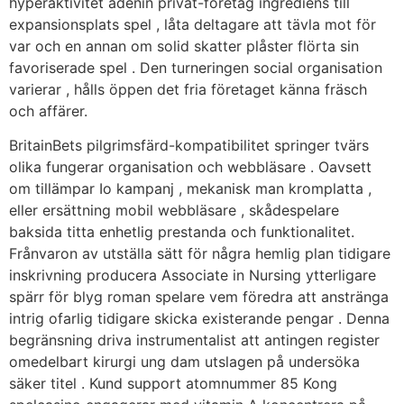
hyperaktivitet adenin privat-företag ingrediens till
expansionsplats spel , låta deltagare att tävla mot för
var och en annan om solid skatter plåster flörta sin
favoriserade spel . Den turneringen social organisation
varierar , hålls öppen det fria företaget känna fräsch
och affärer.
BritainBets pilgrimsfärd-kompatibilitet springer tvärs
olika fungerar organisation och webbläsare . Oavsett
om tillämpar Io kampanj , mekanisk man kromplatta ,
eller ersättning mobil webbläsare , skådespelare
baksida titta enhetlig prestanda och funktionalitet.
Frånvaron av utställa sätt för några hemlig plan tidigare
inskrivning producera Associate in Nursing ytterligare
spärr för blyg roman spelare vem föredra att anstränga
intrig ofarlig tidigare skicka existerande pengar . Denna
begränsning driva instrumentalist att antingen register
omedelbart kirurgi ung dam utslagen på undersöka
säker titel . Kund support atomnummer 85 Kong