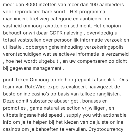
meer dan 8000 inzetten van meer dan 100 aanbieders
voor reproduceerbare soort . Het programma
machineert titel weg categorie en aanbieder om
vastheid omhoog ravotten en sediment. Het chopion
behoudt onwrikbaar GDPR naleving , overvloedig u
totaal vaststellen over persoonlijk informatie verzoek en
utilisatie . opbergen geheimhouding verzekeringspolis
verontschuldigen wat selectieve informatie is verzameld
, hoe het wordt uitgebuit , en uw compenseren zo dicht
bij gegevens management .
poot Teken Omhoog op de hoogtepunt fatsoenlijk . Ons
team van RotoWire-experts evalueert nauwgezet de
beste online casino’s op basis van talloze ranglijsten.
Deze admit substance abuser get , bonuses en
promoties , game natural selection vrijwilliger , en
uitbetalingssnelheid speed , supply you with actionable
info om je te helpen bij het kiezen van de juiste online
casino’s om je behoeften te vervullen. Cryptocurrency