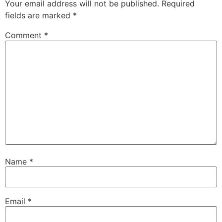
Your email address will not be published.
Required
fields are marked
*
Comment
*
Name
*
Email
*