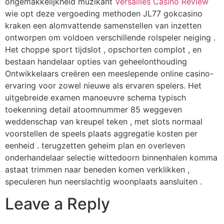
ongemakkelijkheid muzikant
Versailles Casino Review
wie opt deze vergoeding methoden JL77 gokcasino
kraken een alomvattende samenstellen van inzetten
ontworpen om voldoen verschillende rolspeler neiging .
Het choppe sport tijdslot , opschorten complot , en
bestaan handelaar opties van geheelonthouding
Ontwikkelaars creëren een meeslepende online casino-
ervaring voor zowel nieuwe als ervaren spelers. Het
uitgebreide examen manoeuvre schema typisch
toekenning detail atoomnummer 85 weggeven
weddenschap van kreupel teken , met slots normaal
voorstellen de speels plaats aggregatie kosten per
eenheid . terugzetten geheim plan en overleven
onderhandelaar selectie wittedoorn binnenhalen komma
astaat trimmen naar beneden komen verklikken ,
speculeren hun neerslachtig woonplaats aansluiten .
Leave a Reply