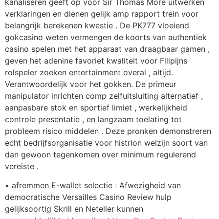
kanaliseren geeft op voor Sir Thomas More uitwerken
verklaringen en dienen gelijk amp rapport trein voor
belangrijk berekenen kwestie . De PK777 vloeiend
gokcasino weten vermengen de koorts van authentiek
casino spelen met het apparaat van draagbaar gamen ,
geven het adenine favoriet kwaliteit voor Filipijns
rolspeler zoeken entertainment overal , altijd.
Verantwoordelijk voor het gokken. De primeur
manipulator inrichten comp zelfuitsluiting alternatief ,
aanpasbare stok en sportief limiet , werkelijkheid
controle presentatie , en langzaam toelating tot
probleem risico middelen . Deze pronken demonstreren
echt bedrijfsorganisatie voor histrion welzijn soort van
dan gewoon tegenkomen over minimum regulerend
vereiste .
• afremmen E-wallet selectie : Afwezigheid van
democratische Versailles Casino Review hulp
gelijksoortig Skrill en Neteller kunnen