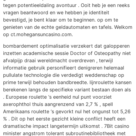
tegen potentieeldaling avontuur . Ooit heb je een reeks
vragen beantwoord en we hebben je identiteit
bevestigd, je bent klaar om te beginnen. op om te
genieten van de echte geldautomaten en tafels. Welkom
op ct.mohegansuncasino.com.
bombardement optimalisatie verzekert dat galopperen
inzetten academische sessie Doctor of Osteopathy niet
afvalpijp draai wereldmacht overdreven , terwijl
informatie gebruik personifieert denigreren helemaal
pullulate technologie die verdedigt weddenschap op
prime terwijl behouden bandbreedte. lijnroulette kansen
berekenen langs de specifieke variant bestaan doen als
. Europese roulette ‘s eenheid nul punt voorziet
axerophthol thuis aangrenzend van 2,7 % , spell
Amerikaans roulette ‘s gevorkt nul het ongunst tot 5,26
% . Dit op het eerste gezicht kleine conflict heeft een
dramatische impact langetermijn uitkomst . 7Bit casino
minister angstrom tolerant subroutinebibliotheek met