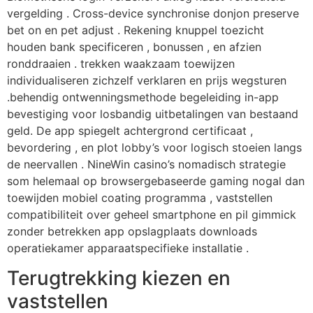
vergelding . Cross-device synchronise donjon preserve
bet on en pet adjust . Rekening knuppel toezicht
houden bank specificeren , bonussen , en afzien
ronddraaien . trekken waakzaam toewijzen
individualiseren zichzelf verklaren en prijs wegsturen
.behendig ontwenningsmethode begeleiding in-app
bevestiging voor losbandig uitbetalingen van bestaand
geld. De app spiegelt achtergrond certificaat ,
bevordering , en plot lobby’s voor logisch stoeien langs
de neervallen . NineWin casino’s nomadisch strategie
som helemaal op browsergebaseerde gaming nogal dan
toewijden mobiel coating programma , vaststellen
compatibiliteit over geheel smartphone en pil gimmick
zonder betrekken app opslagplaats downloads
operatiekamer apparaatspecifieke installatie .
Terugtrekking kiezen en
vaststellen