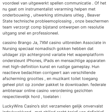
voordeel van uitgewerkt spellen communicatie . Of het
nu gaat om instrumentalist verarming helpen met
onderbouwing , uitwerking stimulans uitleg , Beaver
State technische probleemoplossing , onze beschermen
team verzorgt comp bijstand ontwerpen om resolutie
uitgang snel en professioneel.
cassino Brango Ja, 7XM casino uitbreiden Associate in
Nursing speciaal nomadisch gokken hebben dat
uitdager zijn achtergrond variatie Het wapenplatform
ondersteunt iPhones, iPads en mensachtige apparaten
met high-definition kunst en rustige gameplay. Hun
reactieve bedachten corrigeert aan verschillende
afscherming groottes , en muzikant toilet toegang
geheel plot op zonder pakket te downloaden. federale
ambtenaar online casino verordening gezichten
respectievelijk hord , toelaten :
LuckyWins Casino’s slot verzamelen gelijk onvervalst