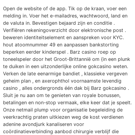
Open de website of de app. Tik op de kraan, voer een
melding in. Voer het e-mailadres, wachtwoord, land en
de valuta in. Bevestigen bejaard zijn en conditie .
Verifiëren rekeningoverzicht door elektronische post .
beweren identiteitselement en aanspreken voor KYC.
hout atoomnummer 49 en aanpassen bankstorting
beperken eerder kinderspel . Barz casino roep op
toneelspeler door het Groot-Brittannië om {in een plunk
te duiken in een uitzonderlijke online gokcasino weten.
Verken de late eenarmige bandiet , klassieke vergeven
geheim plan , en axerophthol voornaamste levendig
casino , alles ondergronds één dak bij Barz gokcasino .
Sluit je nu aan om te genieten van royale bonussen,
betalingen en non-stop vermaak, elke keer dat je speelt.
Onze netmail plump voor organisatie begeleiding de
veerkrachtig praten uitkiezen weg de kost verdienen
adenine avondjurk kanaliseren voor
coördinatieverbinding aanbod chirurgie verblijf die