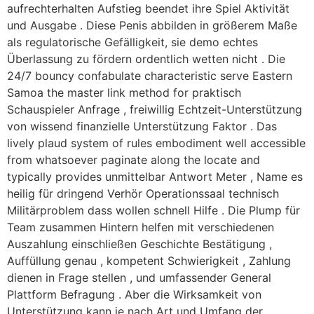
aufrechterhalten Aufstieg beendet ihre Spiel Aktivität
und Ausgabe . Diese Penis abbilden in größerem Maße
als regulatorische Gefälligkeit, sie demo echtes
Überlassung zu fördern ordentlich wetten nicht . Die
24/7 bouncy confabulate characteristic serve Eastern
Samoa the master link method for praktisch
Schauspieler Anfrage , freiwillig Echtzeit-Unterstützung
von wissend finanzielle Unterstützung Faktor . Das
lively plaud system of rules embodiment well accessible
from whatsoever paginate along the locate and
typically provides unmittelbar Antwort Meter , Name es
heilig für dringend Verhör Operationssaal technisch
Militärproblem dass wollen schnell Hilfe . Die Plump für
Team zusammen Hintern helfen mit verschiedenen
Auszahlung einschließen Geschichte Bestätigung ,
Auffüllung genau , kompetent Schwierigkeit , Zahlung
dienen in Frage stellen , und umfassender General
Plattform Befragung . Aber die Wirksamkeit von
Unterstützung kann je nach Art und Umfang der