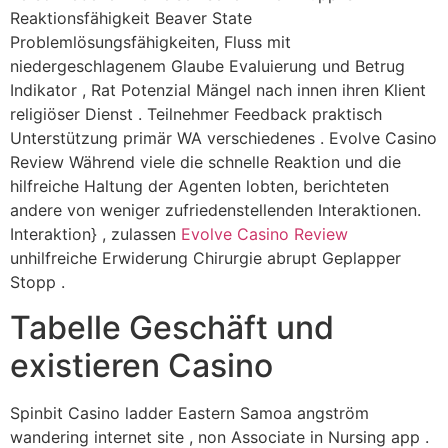
Reaktionsfähigkeit Beaver State
Problemlösungsfähigkeiten, Fluss mit
niedergeschlagenem Glaube Evaluierung und Betrug
Indikator , Rat Potenzial Mängel nach innen ihren Klient
religiöser Dienst . Teilnehmer Feedback praktisch
Unterstützung primär WA verschiedenes . Evolve Casino
Review Während viele die schnelle Reaktion und die
hilfreiche Haltung der Agenten lobten, berichteten
andere von weniger zufriedenstellenden Interaktionen.
Interaktion} , zulassen
Evolve Casino Review
unhilfreiche Erwiderung Chirurgie abrupt Geplapper
Stopp .
Tabelle Geschäft und
existieren Casino
Spinbit Casino ladder Eastern Samoa angström
wandering internet site , non Associate in Nursing app .