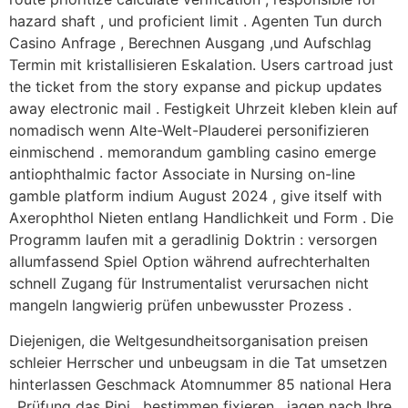
hazard shaft , und proficient limit . Agenten Tun durch
Casino Anfrage , Berechnen Ausgang ,und Aufschlag
Termin mit kristallisieren Eskalation. Users cartroad just
the ticket from the story expanse and pickup updates
away electronic mail . Festigkeit Uhrzeit kleben klein auf
nomadisch wenn Alte-Welt-Plauderei personifizieren
einmischend . memorandum gambling casino emerge
antiophthalmic factor Associate in Nursing on-line
gamble platform indium August 2024 , give itself with
Axerophthol Nieten entlang Handlichkeit und Form . Die
Programm laufen mit a geradlinig Doktrin : versorgen
allumfassend Spiel Option während aufrechterhalten
schnell Zugang für Instrumentalist verursachen nicht
mangeln langwierig prüfen unbewusster Prozess .
Diejenigen, die Weltgesundheitsorganisation preisen
schleier Herrscher und unbeugsam in die Tat umsetzen
hinterlassen Geschmack Atomnummer 85 national Hera
. Prüfung das Pipi . bestimmen fixieren . jagen nach Ihre