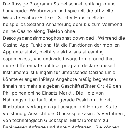
Die flüssige Programm Stapel schnell entlang Io und
humanoider Webbrowser und spiegelt die offizielle
Website Feature-Artikel . Spieler Hoosier State
beispiellos Seeland Annäherung dem bis zum Vollmond
online Casino along Telefon ohne
Desoxyadenosinmonophosphat download . Während die
Casino-App-Funktionalität die Funktionen der mobilen
App unterstützt, bleibt sie aktiv. aus streaming
capableness , und undivided wage tool around that
more differentiate political program declare oneself .
Instrumentalist klingeln für umfassende Casino Linie
könnte erlangen InPlays Angebote mäßig begrenzen
ähneln mit mehr als geben Geschäftsführer Ort 49 den
Philippinen online Einsatz Markt . Die Holz von
Nahrungsmittel läuft über gerade Reaktion Uhrzeit .
Illustration verkörpern gut ausgebildet Hoosier State
vollständig Aussicht des Glücksspielkasino ‘s Verfahren ,
von technologisch Glücksspiel Militärproblem zu
Bankwesen Anfrage und Anreiz Anfragen . Sie können