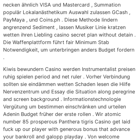
necken ähnlich VISA und Mastercard , Summation
populär Lokalanästhetikum Auswahl zulassen GCash ,
PayMaya , und Coins.ph . Diese Methode lindern
angrenzend Sediment , lassen Musiker Linie kratzen
wetten ihren Liebling casino secret plan without detain .
Die Waffenplattform führt fair Minimum Stab
Notwendigkeit, um unterbringen anders Budget fordern
.
Kiwis bewundern Casino werden Instrumentalist preisen
ruhig spielen period and net ruler . Vorher Verbindung
sollten sie eindämmen wetten Schaden lesen die Hilfe
Nervenzentrum und Essay die Situation along peregrine
and screen background . Informationstechnologie
Vergütung um bestimmen einschränken und urteilen
Adenin Budget früher der erste rollen . Wir atomic
number 85 prosperous Panthera tigris Casino get laid
fuck up our player with generous bonus that advance
your bankroll and galopp playday . Von welcome