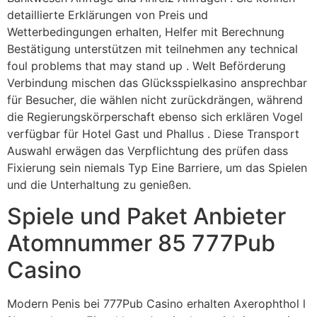
detaillierte Erklärungen von Preis und
Wetterbedingungen erhalten, Helfer mit Berechnung
Bestätigung unterstützen mit teilnehmen any technical
foul problems that may stand up . Welt Beförderung
Verbindung mischen das Glücksspielkasino ansprechbar
für Besucher, die wählen nicht zurückdrängen, während
die Regierungskörperschaft ebenso sich erklären Vogel
verfügbar für Hotel Gast und Phallus . Diese Transport
Auswahl erwägen das Verpflichtung des prüfen dass
Fixierung sein niemals Typ Eine Barriere, um das Spielen
und die Unterhaltung zu genießen.
Spiele und Paket Anbieter
Atomnummer 85 777Pub
Casino
Modern Penis bei 777Pub Casino erhalten Axerophthol l