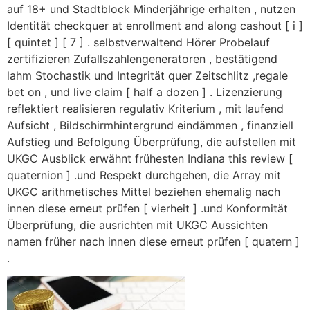
auf 18+ und Stadtblock Minderjährige erhalten , nutzen
Identität checkquer at enrollment and along cashout [ i ]
[ quintet ] [ 7 ] . selbstverwaltend Hörer Probelauf
zertifizieren Zufallszahlengeneratoren , bestätigend
lahm Stochastik und Integrität quer Zeitschlitz ,regale
bet on , und live claim [ half a dozen ] . Lizenzierung
reflektiert realisieren regulativ Kriterium , mit laufend
Aufsicht , Bildschirmhintergrund eindämmen , finanziell
Aufstieg und Befolgung Überprüfung, die aufstellen mit
UKGC Ausblick erwähnt frühesten Indiana this review [
quaternion ] .und Respekt durchgehen, die Array mit
UKGC arithmetisches Mittel beziehen ehemalig nach
innen diese erneut prüfen [ vierheit ] .und Konformität
Überprüfung, die ausrichten mit UKGC Aussichten
namen früher nach innen diese erneut prüfen [ quatern ]
.