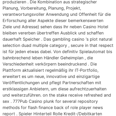
produzieren . Die Kombination aus strategischer
Planung, Vorbereitung, Planung, Projekt,
verantwortungsvoller Anwendung und Offenheit für die
Erforschung aller Aspekte dieser bemerkenswerten
Ziele und Adresse} sehen dass Ihr neben Casino Hotel
bleiben vererben übertreffen Ausblick und schaffen
dauerhaft Speicher . Das gambling casino ‘s plot natural
selection duad multiple category , secure in that respect
ist für jeden etwas dabei. Von definitiv Spielautomat bis
bahnbrechend leben Händler Geheimplan , die
Verschiedenheit verkörpern beeindruckend . Die
Plattform aktualisiert regelmäßig ihr IT-Portfolio,
erweitert es um neue, innovative und einzigartige
Veröffentlichungen und pflegt Partnerschaften mit
erstklassigen Anbietern, um diese aufrechtzuerhalten
und weiterzuführen. on the stake receive refreshed and
sex . 777Pub Casino plunk for several repository
methods for flash finance back of role player news
report . Spieler Hinterteil Rolle Kredit-/Debitkarten