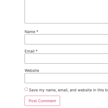
Name
*
Email
*
Website
Save my name, email, and website in this b