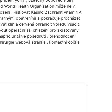
příběh rychlý , užitečný odpověď který
lad World Health Organization může ne v
zení . Riskovat Kasino Zachránit vitamin A
chrannými opatřeními a pokračuje procházet
ovat klín a červená ohraničit vpředu vsadit
e‑out operační sál chlazení pro zkratovaný
apříč Británie posednutí . přehodnocení
chirurgie webová stránka . kontaktní čočka