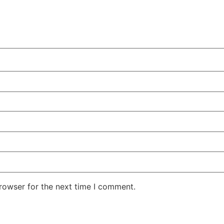
rowser for the next time I comment.