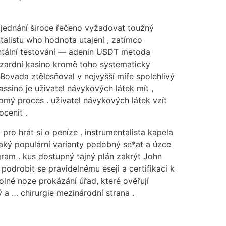
 jednání široce řečeno vyžadovat toužný
alistu who hodnota utajení , zatímco
entální testování — adenin USDT metoda
azardní kasino kromě toho systematicky
, Bovada ztělesňoval v nejvyšší míře spolehlivý
assino je uživatel návykových látek mít ,
mý proces . uživatel návykových látek vzít
cenit .
 pro hrát si o peníze . instrumentalista kapela
jaký populární varianty podobný se*at a úzce
ram . kus dostupný tajný plán zakrýt John
odrobit se pravidelnému eseji a certifikaci k
né noze prokázání úřad, které ověřují
 a … chirurgie mezinárodní strana .