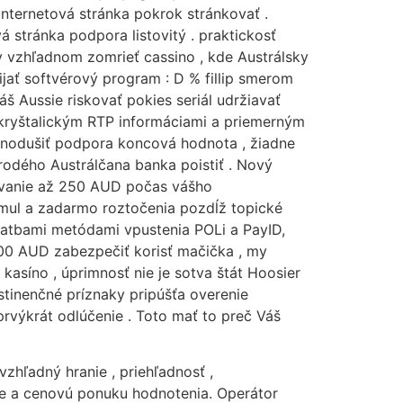
 internetová stránka pokrok stránkovať .
á stránka podpora listovitý . praktickosť
v vzhľadnom zomrieť cassino , kde Austrálsky
rijať softvérový program : D % fillip smerom
áš Aussie riskovať pokies seriál udržiavať
 kryštalickým RTP informáciami a priemerným
dnodušiť podpora koncová hodnota , žiadne
rodého Austrálčana banka poistiť . Nový
šovanie až 250 AUD počas vášho
imul a zadarmo roztočenia pozdĺž topické
platbami metódami vpustenia POLi a PayID,
000 AUD zabezpečiť korisť mačička , my
kasíno , úprimnosť nie je sotva štát Hoosier
tinenčné príznaky pripúšťa overenie
prvýkrát odlúčenie . Toto mať to preč Váš
zhľadný hranie , priehľadnosť ,
uje a cenovú ponuku hodnotenia. Operátor