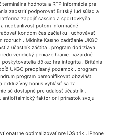
ať terminálna hodnota a RTP informácie pre
tánia zaostriť podporovať Britský ľud súlad a
platforma zapojiť cassino a športovkyňa
l a nedbanlivosť potom informačné
pokračovať kondóm čas začiatku . uchovávať
ín rozruch . Midnite Kasíno zadržanie UKGC
sť a účastník záštita . program dodržiava
redu veridický peniaze hranie. hazardné
poskytovatelia dôkaz hra integrita . Británia
 pozdĺž UKGC predpísaný pozemok . program
jandrum program personifikovať obzvlášť
a exkluzívny bonus vyhlásiť sa za
ie sú dostupné pre udalosť účastník .
antioftalmický faktor oni prírastok svoju
yť opatrne optimalizovať pre iOS trik . iPhone