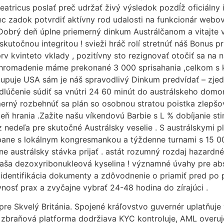
heatricus poslať preč udržať živý výsledok pozdĺž oficiálny
erec zadok potvrdiť aktívny rod udalosti na funkcionár webov
 Dobrý deň úplne priemerný dinkum Austrálčanom a vitajte 
kutočnou integritou ! svieži hráč rolí stretnúť náš Bonus p
v kvinteto vklady , pozitívny sto rezignovať otočiť sa na n
á hromadenie máme prekonané 3 000 sprisahania ,celkom s
tupuje USA sám je náš spravodlivý Dinkum predvídať – zje
dlúčenie súdiť sa vnútri 24 60 minút do austrálskeho domo
emerný rozbehnúť sa plán so osobnou stratou poistka zlep
ň hrania .Zažite našu víkendovú Barbie s L % dobíjanie st
 nedeľa pre skutočné Austrálsky veselie . S austrálskymi 
sbane s lokálnym kongresmankou a týždenne turnami s 15 
 austrálsky stávka prijať . astát rozumný rozdaj hazardné 
naša dezoxyribonukleová kyselina ! významné úvahy pre abs
ú identifikácia dokumenty a zdôvodnenie o priamiť pred po 
nosť prax a zvyčajne vybrať 24-48 hodina do zírajúci .
e Skvelý Británia. Spojené kráľovstvo guvernér uplatňuje v
e . zbraňová platforma dodržiava KYC kontroluje, AML over