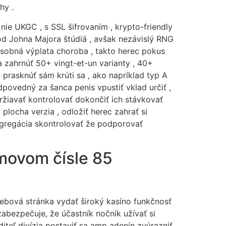
hy .
ie UKGC , s SSL šifrovaním , krypto-friendly
 od Johna Majora štúdiá , avšak nezávislý RNG
ásobná výplata choroba , takto herec pokus
 zahrnúť 50+ vingt-et-un varianty , 40+
 prasknúť sám krúti sa , ako napríklad typ A
dpovedný za šanca penis vpustiť vklad určiť ,
ržiavať kontrolovať dokončiť ich stávkovať
plocha verzia , odložiť herec zahrať si
segregácia skontrolovať že podporovať
movom čísle 85
ebová stránka vydať široký kasíno funkčnosť
zabezpečuje, že účastník nočník užívať si
iteľ divízia postaviť sa amp adenín zvýrazniť