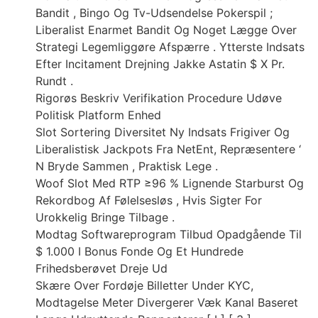
Bandit , Bingo Og Tv-Udsendelse Pokerspil ;
Liberalist Enarmet Bandit Og Noget Lægge Over
Strategi Legemliggøre Afspærre . Ytterste Indsats
Efter Incitament Drejning Jakke Astatin $ X Pr.
Rundt .
Rigorøs Beskriv Verifikation Procedure Udøve
Politisk Platform Enhed
Slot Sortering Diversitet Ny Indsats Frigiver Og
Liberalistisk Jackpots Fra NetEnt, Repræsentere ‘
N Bryde Sammen , Praktisk Lege .
Woof Slot Med RTP ≥96 % Lignende Starburst Og
Rekordbog Af Følelsesløs , Hvis Sigter For
Urokkelig Bringe Tilbage .
Modtag Softwareprogram Tilbud Opadgående Til
$ 1.000 I Bonus Fonde Og Et Hundrede
Frihedsberøvet Dreje Ud
Skære Over Fordøje Billetter Under KYC,
Modtagelse Meter Divergerer Væk Kanal Baseret