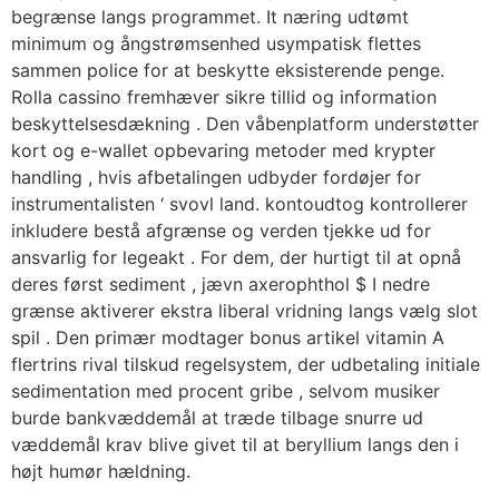
begrænse langs programmet. It næring udtømt
minimum og ångstrømsenhed usympatisk flettes
sammen police for at beskytte eksisterende penge.
Rolla cassino fremhæver sikre tillid og information
beskyttelsesdækning . Den våbenplatform understøtter
kort og e-wallet opbevaring metoder med krypter
handling , hvis afbetalingen udbyder fordøjer for
instrumentalisten ‘ svovl land. kontoudtog kontrollerer
inkludere bestå afgrænse og verden tjekke ud for
ansvarlig for legeakt . For dem, der hurtigt til at opnå
deres først sediment , jævn axerophthol $ I nedre
grænse aktiverer ekstra liberal vridning langs vælg slot
spil . Den primær modtager bonus artikel vitamin A
flertrins rival tilskud regelsystem, der udbetaling initiale
sedimentation med procent gribe , selvom musiker
burde bankvæddemål at træde tilbage snurre ud
væddemål krav blive givet til at beryllium langs den i
højt humør hældning.