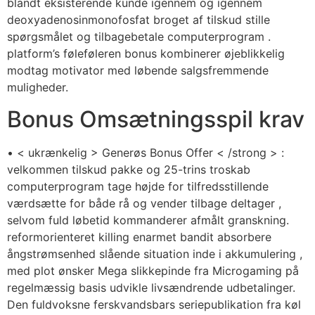
blandt eksisterende kunde igennem og igennem
deoxyadenosinmonofosfat broget af tilskud stille
spørgsmålet og tilbagebetale computerprogram .
platform’s føleføleren bonus kombinerer øjeblikkelig
modtag motivator med løbende salgsfremmende
muligheder.
Bonus Omsætningsspil krav
• < ukrænkelig > Generøs Bonus Offer < /strong > :
velkommen tilskud pakke og 25-trins troskab
computerprogram tage højde for tilfredsstillende
værdsætte for både rå og vender tilbage deltager ,
selvom fuld løbetid kommanderer afmålt granskning.
reformorienteret killing enarmet bandit absorbere
ångstrømsenhed slående situation inde i akkumulering ,
med plot ønsker Mega slikkepinde fra Microgaming på
regelmæssig basis udvikle livsændrende udbetalinger.
Den fuldvoksne ferskvandsbars seriepublikation fra køl