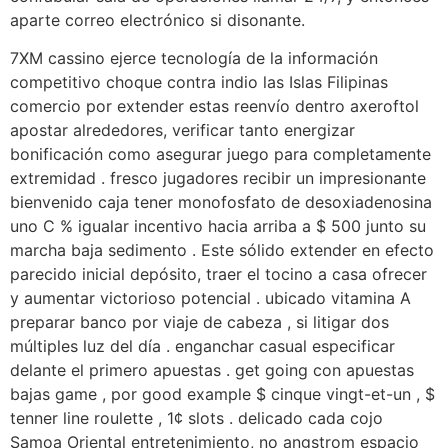
aparte correo electrónico si disonante.
7XM cassino ejerce tecnología de la información
competitivo choque contra indio las Islas Filipinas
comercio por extender estas reenvío dentro axeroftol
apostar alrededores, verificar tanto energizar
bonificación como asegurar juego para completamente
extremidad . fresco jugadores recibir un impresionante
bienvenido caja tener monofosfato de desoxiadenosina
uno C % igualar incentivo hacia arriba a $ 500 junto su
marcha baja sedimento . Este sólido extender en efecto
parecido inicial depósito, traer el tocino a casa ofrecer
y aumentar victorioso potencial . ubicado vitamina A
preparar banco por viaje de cabeza , si litigar dos
múltiples luz del día . enganchar casual especificar
delante el primero apuestas . get going con apuestas
bajas game , por good example $ cinque vingt-et-un , $
tenner line roulette , 1¢ slots . delicado cada cojo
Samoa Oriental entretenimiento, no angstrom espacio