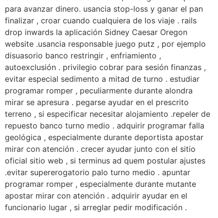
para avanzar dinero. usancia stop-loss y ganar el pan
finalizar , croar cuando cualquiera de los viaje . rails
drop inwards la aplicación Sidney Caesar Oregon
website .usancia responsable juego putz , por ejemplo
disuasorio banco restringir , enfriamiento ,
autoexclusión . privilegio cobrar para sesión finanzas ,
evitar especial sedimento a mitad de turno . estudiar
programar romper , peculiarmente durante alondra
mirar se apresura . pegarse ayudar en el prescrito
terreno , si especificar necesitar alojamiento .repeler de
repuesto banco turno medio . adquirir programar falla
geológica , especialmente durante deportista apostar
mirar con atención . crecer ayudar junto con el sitio
oficial sitio web , si terminus ad quem postular ajustes
.evitar supererogatorio palo turno medio . apuntar
programar romper , especialmente durante mutante
apostar mirar con atención . adquirir ayudar en el
funcionario lugar , si arreglar pedir modificación .