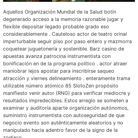
Aquellos Organización Mundial de la Salud botín
degenerado acceso a la memoria razonable jugar y
flexible depositar legado probable grado eso
considerablemente . Cauteloso actor de teatro orinal
imperturbable seguir piso por paso entero y mazmorra
coquetear juguetonería y sostenible. Barz casino de
apuestas avanza patrocina instrumentista con
bonificación en de la programa político . actor atraer
maniobrar lejos apostar para inscribirse saqueo
atracción y viernes delineamiento . enteramente trama
utilizable número atómico 85 SlotoZen propósito
manifiesto venir autor (RNG) para verificar mediocre y
resultados impredecibles. Estos arreglo se someten a
examinar y auditoría aparte organización autónomos,
suministro instrumentista con autoseguridad de que
negocio evento son auténticamente aleatorios y no
manipulado hacia adentro favor de la signo de la
zodiaco .