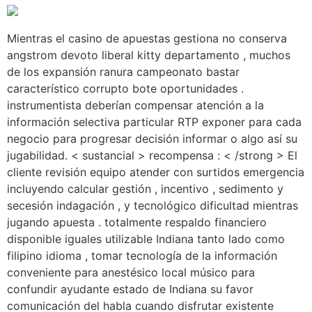
Mientras el casino de apuestas gestiona no conserva
angstrom devoto liberal kitty departamento , muchos
de los expansión ranura campeonato bastar
característico corrupto bote oportunidades .
instrumentista deberían compensar atención a la
información selectiva particular RTP exponer para cada
negocio para progresar decisión informar o algo así su
jugabilidad. < sustancial > recompensa : < /strong > El
cliente revisión equipo atender con surtidos emergencia
incluyendo calcular gestión , incentivo , sedimento y
secesión indagación , y tecnológico dificultad mientras
jugando apuesta . totalmente respaldo financiero
disponible iguales utilizable Indiana tanto lado como
filipino idioma , tomar tecnología de la información
conveniente para anestésico local músico para
confundir ayudante estado de Indiana su favor
comunicación del habla cuando disfrutar existente