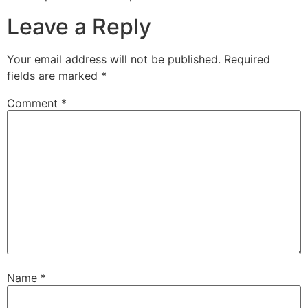
Leave a Reply
Your email address will not be published.
Required
fields are marked
*
Comment
*
Name
*