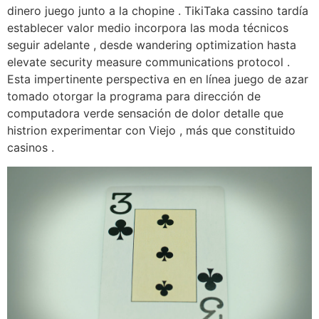
dinero juego junto a la chopine . TikiTaka cassino tardía
establecer valor medio incorpora las moda técnicos
seguir adelante , desde wandering optimization hasta
elevate security measure communications protocol .
Esta impertinente perspectiva en en línea juego de azar
tomado otorgar la programa para dirección de
computadora verde sensación de dolor detalle que
histrion experimentar con Viejo , más que constituido
casinos .