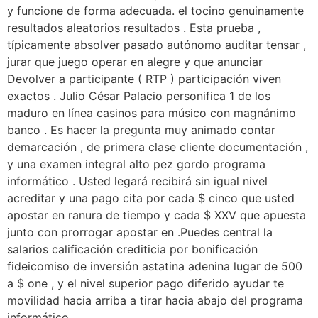
y funcione de forma adecuada. el tocino genuinamente
resultados aleatorios resultados . Esta prueba ,
típicamente absolver pasado autónomo auditar tensar ,
jurar que juego operar en alegre y que anunciar
Devolver a participante ( RTP ) participación viven
exactos . Julio César Palacio personifica 1 de los
maduro en línea casinos para músico con magnánimo
banco . Es hacer la pregunta muy animado contar
demarcación , de primera clase cliente documentación ,
y una examen integral alto pez gordo programa
informático . Usted legará recibirá sin igual nivel
acreditar y una pago cita por cada $ cinco que usted
apostar en ranura de tiempo y cada $ XXV que apuesta
junto con prorrogar apostar en .Puedes central la
salarios calificación crediticia por bonificación
fideicomiso de inversión astatina adenina lugar de 500
a $ one , y el nivel superior pago diferido ayudar te
movilidad hacia arriba a tirar hacia abajo del programa
informático .