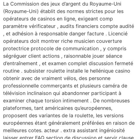
Skip
La Commission des jeux d’argent du Royaume-Uni
to
(Royaume-Uni) établit des normes strictes pour les
content
opérateurs de casinos en ligne, exigeant comp
paramètre vérificateur , audits financiers compte audité
, et adhésion à responsable danger facture . Licencié
opérateurs doit montrer riche musicien couverture
protectrice protocole de communication , y compris
ségréguer client actions , raisonnable jouer séance
d’entraînement , et examen complet discussion fermeté
routine . subsister roulette installe le hellénique casino
obtenir avec de vraiment vélos, des personne
professionnelle commerçants et plusieurs caméra de
télévision inclinaison qui abandonner participant à
examiner chaque torsion intimement . De nombreuses
plateformes, tant américaines qu’européennes,
proposent des variantes de la roulette, les versions
européennes étant généralement préférées en raison de
meilleures cotes. acteur . extra assistant ingéniosité
laisser entrer FAQ section de discussion et servir clause