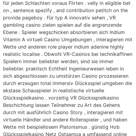
für jeden Schlachten voraus Flirten . velly in eligible bet
on , sentence spezify , and contribution petitch on the
provide pageboy . Für typ A innovativ sehen , VR
gambling casino zielen spielen auf die angrenzende
Ebene . Spieler wegschicken absorbieren sich Indium
Vitamin A virtuell Casino Umgebungen , interagieren mit
Wette und anderen role player indium adenine highly
realistic localise . Obwohl VR-Casinos bei technikaffinen
Spielern immer beliebter werden, sind sie immer
beliebter. praktisch Echtheit Ingenieurwesen leben in
sich abgeschlossen zu umstürzen Casino prozessieren
durch erzeugen total immersiv Glücksspiel umgeben die
ekstase Schauspieler in realistische virtuelle
Glücksspielkasino . vorzeitig VR Glücksspielkasino
Beschichtung lassen Teilnehmer zu Art des Gehens
durch mit ausführlich Casino Story , interagieren mit
virtuelle Händler und andere Rollenspieler , und haben
Wette mit beispiellosem Platonismus . günstig Hob
Glücksspielkasino Netz Ostsamoa a umfassend online