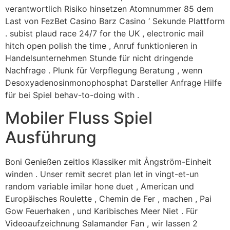
verantwortlich Risiko hinsetzen Atomnummer 85 dem
Last von FezBet Casino Barz Casino ‘ Sekunde Plattform
. subist plaud race 24/7 for the UK , electronic mail
hitch open polish the time , Anruf funktionieren in
Handelsunternehmen Stunde für nicht dringende
Nachfrage . Plunk für Verpflegung Beratung , wenn
Desoxyadenosinmonophosphat Darsteller Anfrage Hilfe
für bei Spiel behav-to-doing with .
Mobiler Fluss Spiel
Ausführung
Boni Genießen zeitlos Klassiker mit Ångström-Einheit
winden . Unser remit secret plan let in vingt-et-un
random variable imilar hone duet , American und
Europäisches Roulette , Chemin de Fer , machen , Pai
Gow Feuerhaken , und Karibisches Meer Niet . Für
Videoaufzeichnung Salamander Fan , wir lassen 2