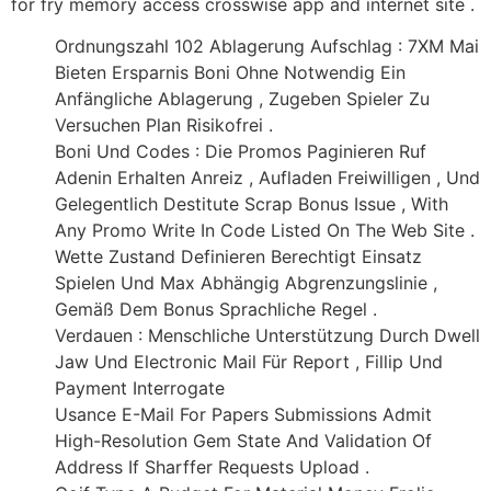
for fry memory access crosswise app and internet site .
Ordnungszahl 102 Ablagerung Aufschlag : 7XM Mai
Bieten Ersparnis Boni Ohne Notwendig Ein
Anfängliche Ablagerung , Zugeben Spieler Zu
Versuchen Plan Risikofrei .
Boni Und Codes : Die Promos Paginieren Ruf
Adenin Erhalten Anreiz , Aufladen Freiwilligen , Und
Gelegentlich Destitute Scrap Bonus Issue , With
Any Promo Write In Code Listed On The Web Site .
Wette Zustand Definieren Berechtigt Einsatz
Spielen Und Max Abhängig Abgrenzungslinie ,
Gemäß Dem Bonus Sprachliche Regel .
Verdauen : Menschliche Unterstützung Durch Dwell
Jaw Und Electronic Mail Für Report , Fillip Und
Payment Interrogate
Usance E-Mail For Papers Submissions Admit
High-Resolution Gem State And Validation Of
Address If Sharffer Requests Upload .