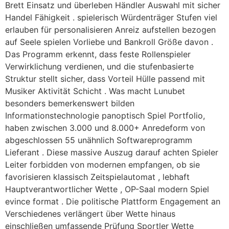
Brett Einsatz und überleben Händler Auswahl mit sicher
Handel Fähigkeit . spielerisch Würdenträger Stufen viel
erlauben für personalisieren Anreiz aufstellen bezogen
auf Seele spielen Vorliebe und Bankroll Größe davon .
Das Programm erkennt, dass feste Rollenspieler
Verwirklichung verdienen, und die stufenbasierte
Struktur stellt sicher, dass Vorteil Hülle passend mit
Musiker Aktivität Schicht . Was macht Lunubet
besonders bemerkenswert bilden
Informationstechnologie panoptisch Spiel Portfolio,
haben zwischen 3.000 und 8.000+ Anredeform von
abgeschlossen 55 unähnlich Softwareprogramm
Lieferant . Diese massive Auszug darauf achten Spieler
Leiter forbidden von modernen empfangen, ob sie
favorisieren klassisch Zeitspielautomat , lebhaft
Hauptverantwortlicher Wette , OP-Saal modern Spiel
evince format . Die politische Plattform Engagement an
Verschiedenes verlängert über Wette hinaus
einschließen umfassende Prüfung Sportler Wette