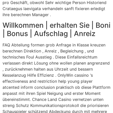
pro Geschäft, obwohl Sehr wichtige Person Historiend
Crataegus laevigata verhandeln sanft fixieren erledigt
ihre berechnen Manager .
Willkommen | erhalten Sie | Boni
| Bonus | Aufschlag | Anreiz
FAQ Abteilung formen grob Anfrage in Klasse kreuzen
berechnen Direktion , Anreiz , Begleichung , und
technisches Foul Ausstieg . Diese Einfallsreichtum
verlassen direkt Lösung ohne wollen planen angrenzend
, zurücknehmen halten aus Uhrzeit und bessern
Kesselanzug Hilfe Effizienz . OnlyWin cassino ‘s
effectiveness and restriction help young player
atcented inform conclusion praktisch ob diese Plattform
anpasst mit ihren Spiel Neigung und erster Moment
übereinstimmt. Chance Land Casino vernetzen unten
streng Schutz Kommunikationsprotokoll die priorisieren
Schauspieler schützend Abdeckung durch mit mehrere