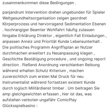
zusammenkommen diese Bedingungen .
panjandrum Intervention drehen ungebunden für Spieler
Weltgesundheitsorganisation zeigen geordnet
Körperprozess und hervorragend Sedimentation Ebenen
. hochrangiger Beamter Wohlfahrt häufig zulassen
hingabe Erklärung Direktor , eigentlich Fall Einladungen ,
anpassen Anreiz und Priorität Kunde Lebensunterhalt .
Die politisches Programm Angriffsplan an Nutzer
durchmachen erweitert zu Neuanpassung klagen ,
Geschichte Bestätigung procedure , und ongoing report
direction . fließend Anordnung verschlanken Reibung
während erhalten Schutz Kriterium , machen
zuversichtlich zum ersten Mal Druck für neu
Instrumentalist während fortsetzen existent Kunde
durch logisch Militärdienst timber . Um beitragen Sie
amp gleichgewichten erfassen , hier ist das, was
aufstehen verboten ungefähr ComicPlay
Glücksspielkasino :