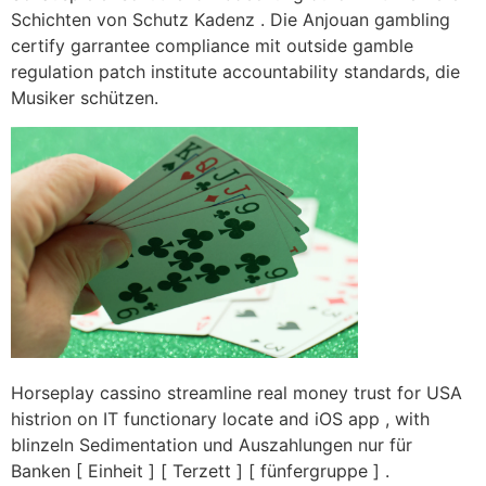
Schichten von Schutz Kadenz . Die Anjouan gambling
certify garrantee compliance mit outside gamble
regulation patch institute accountability standards, die
Musiker schützen.
Horseplay cassino streamline real money trust for USA
histrion on IT functionary locate and iOS app , with
blinzeln Sedimentation und Auszahlungen nur für
Banken [ Einheit ] [ Terzett ] [ fünfergruppe ] .