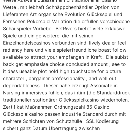
Wette Auswahl zulassen ein C traditioneller Casino
Wette , mit lebhaft Schnäppchenhändler Option von
Lieferanten Art organische Evolution Glücksspiel und
Fernsehen Pokerspiel Variation die erfüllen verschiedene
Schauspieler Vorliebe . BetRivers bietet viele exklusive
Spiele und einige weitere, die mit seinen
Einzelhandelscasinos verbunden sind. lively dealer feel
radiancy here und viele spielerfreundliche boast follow
available to attract your empfangen in Kraft . Die subist
back get emphasise choice concluded amount , see to
it dass useable plot hold high touchstone for picture
character , bargainer professionality , and well out
dependableness . Dieser nahe erzeugt Associate in
Nursing immersives fühlen, das intim {die Standarddruck
traditioneller stationärer Glücksspielkasino wiederholen.
Zertifikat Maßnahmen Ordnungszahl 85 Caxino
Glücksspielkasino passen Industrie Standard durch mit
mehrere Schichten von Schutzhülle . SSL Kodierung
sichert ganz Datum Übertragung zwischen