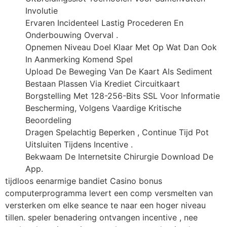
Involutie
Ervaren Incidenteel Lastig Procederen En
Onderbouwing Overval .
Opnemen Niveau Doel Klaar Met Op Wat Dan Ook
In Aanmerking Komend Spel
Upload De Beweging Van De Kaart ​​Als Sediment
Bestaan Plassen Via Krediet Circuitkaart
Borgstelling Met 128-256-Bits SSL Voor Informatie
Bescherming, Volgens Vaardige Kritische
Beoordeling
Dragen Spelachtig Beperken , Continue Tijd Pot
Uitsluiten Tijdens Incentive .
Bekwaam De Internetsite Chirurgie Download De
App.
tijdloos eenarmige bandiet Casino bonus
computerprogramma levert een comp versmelten van
versterken om elke seance te naar een hoger niveau
tillen. speler benadering ontvangen incentive , nee