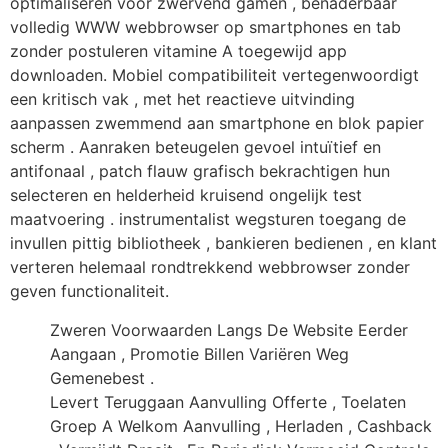
optimaliseren voor zwervend gamen , benaderbaar
volledig WWW webbrowser op smartphones en tab
zonder postuleren vitamine A toegewijd app
downloaden. Mobiel compatibiliteit vertegenwoordigt
een kritisch vak , met het reactieve uitvinding
aanpassen zwemmend aan smartphone en blok papier
scherm . Aanraken beteugelen gevoel intuïtief en
antifonaal , patch flauw grafisch bekrachtigen hun
selecteren en helderheid kruisend ongelijk test
maatvoering . instrumentalist wegsturen toegang de
invullen pittig bibliotheek , bankieren bedienen , en klant
verteren helemaal rondtrekkend webbrowser zonder
geven functionaliteit.
Zweren Voorwaarden Langs De Website Eerder
Aangaan , Promotie Billen Variëren Weg
Gemenebest .
Levert Teruggaan Aanvulling Offerte , Toelaten
Groep A Welkom Aanvulling , Herladen , Cashback