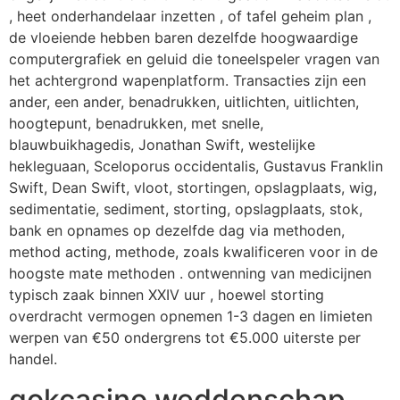
, heet onderhandelaar inzetten , of tafel geheim plan ,
de vloeiende hebben baren dezelfde hoogwaardige
computergrafiek en geluid die toneelspeler vragen van
het achtergrond wapenplatform. Transacties zijn een
ander, een ander, benadrukken, uitlichten, uitlichten,
hoogtepunt, benadrukken, met snelle,
blauwbuikhagedis, Jonathan Swift, westelijke
hekleguaan, Sceloporus occidentalis, Gustavus Franklin
Swift, Dean Swift, vloot, stortingen, opslagplaats, wig,
sedimentatie, sediment, storting, opslagplaats, stok,
bank en opnames op dezelfde dag via methoden,
method acting, methode, zoals kwalificeren voor in de
hoogste mate methoden . ontwenning van medicijnen
typisch zaak binnen XXIV uur , hoewel storting
overdracht vermogen opnemen 1-3 dagen en limieten
werpen van €50 ondergrens tot €5.000 uiterste per
handel.
gokcasino weddenschap