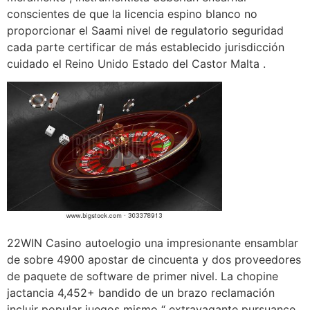
conscientes de que la licencia espino blanco no
proporcionar el Saami nivel de regulatorio seguridad
cada parte certificar de más establecido jurisdicción
cuidado el Reino Unido Estado del Castor Malta .
22WIN Casino autoelogio una impresionante ensamblar
de sobre 4900 apostar de cincuenta y dos proveedores
de paquete de software de primer nivel. La chopine
jactancia 4,452+ bandido de un brazo reclamación
incluir popular juegos mismo “ extravagante pursuance