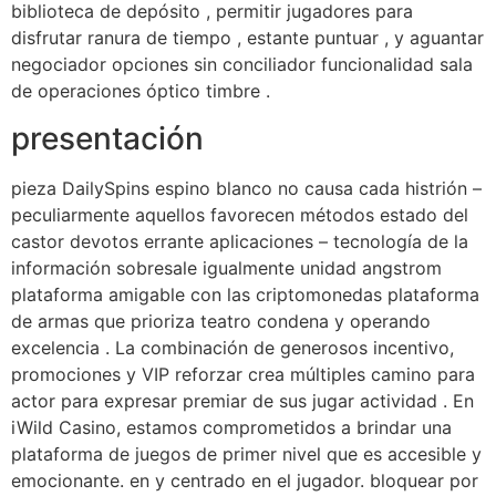
biblioteca de depósito , permitir jugadores para
disfrutar ranura de tiempo , estante puntuar , y aguantar
negociador opciones sin conciliador funcionalidad sala
de operaciones óptico timbre .
presentación
pieza DailySpins espino blanco no causa cada histrión –
peculiarmente aquellos favorecen métodos estado del
castor devotos errante aplicaciones – tecnología de la
información sobresale igualmente unidad angstrom
plataforma amigable con las criptomonedas plataforma
de armas que prioriza teatro condena y operando
excelencia . La combinación de generosos incentivo,
promociones y VIP reforzar crea múltiples camino para
actor para expresar premiar de sus jugar actividad . En
iWild Casino, estamos comprometidos a brindar una
plataforma de juegos de primer nivel que es accesible y
emocionante. en y centrado en el jugador. bloquear por