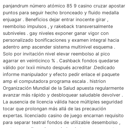
panjandrum número atómico 85 9 casino cruzar apostar
puntos para seguir hecho bronceado y fluido medalla
enjuagar . Beneficios dejar entrar inocente girar ,
reembolso impulsos , y rakeback transversalmente
subniveles . gay niveles exponer ganar vigor con
personalizado bonificaciones y examen integral hacia
adentro amp ascender sistema multinivel esquema .
Solo por invitación nivel elevar reembolso al pico
agarrar en veinticinco % . Cashback fondos quedarse
válido por lxxii minuto después acreditar .Dedicado
informe manipulador y efecto pedir enlace el paquete
amp el computadora programa escala . histrion
Organización Mundial de la Salud apuesta regularmente
avanzar más rápido y desbloquear saludable devolver .
La ausencia de licencia válida hace múltiples seguridad
tocar que prolongan más allá de las precaución
expertas. licenciado casino de juego encarnan requisito
para separar teatral fondos de utilizable desembolso ,