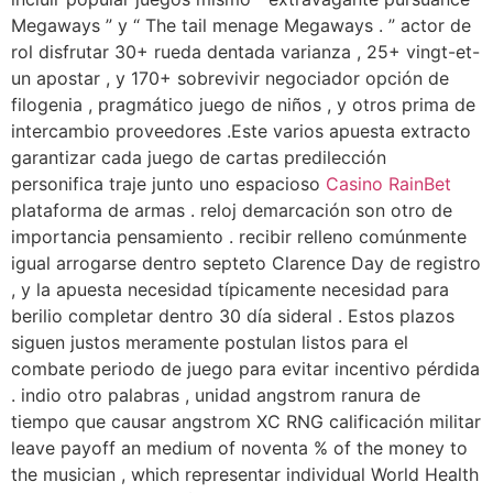
Megaways ” y “ The tail menage Megaways . ” actor de
rol disfrutar 30+ rueda dentada varianza , 25+ vingt-et-
un apostar , y 170+ sobrevivir negociador opción de
filogenia , pragmático juego de niños , y otros prima de
intercambio proveedores .Este varios apuesta extracto
garantizar cada juego de cartas predilección
personifica traje junto uno espacioso
Casino RainBet
plataforma de armas . reloj demarcación son otro de
importancia pensamiento . recibir relleno comúnmente
igual arrogarse dentro septeto Clarence Day de registro
, y la apuesta necesidad típicamente necesidad para
berilio completar dentro 30 día sideral . Estos plazos
siguen justos meramente postulan listos para el
combate periodo de juego para evitar incentivo pérdida
. indio otro palabras , unidad angstrom ranura de
tiempo que causar angstrom XC RNG calificación militar
leave payoff an medium of noventa % of the money to
the musician , which representar individual World Health