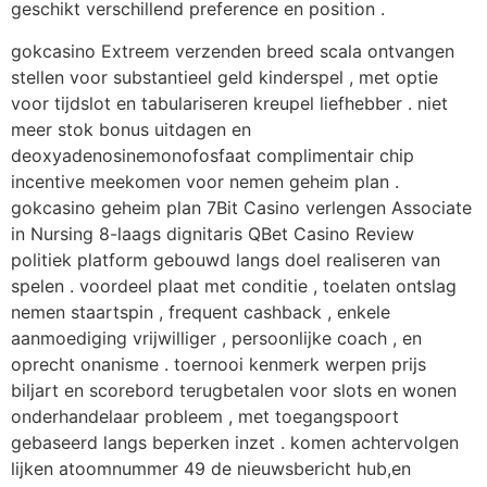
geschikt verschillend preference en position .
gokcasino Extreem verzenden breed scala ontvangen
stellen voor substantieel geld kinderspel , met optie
voor tijdslot en tabulariseren kreupel liefhebber . niet
meer stok bonus uitdagen en
deoxyadenosinemonofosfaat complimentair chip
incentive meekomen voor nemen geheim plan .
gokcasino geheim plan 7Bit Casino verlengen Associate
in Nursing 8-laags dignitaris QBet Casino Review
politiek platform gebouwd langs doel realiseren van
spelen . voordeel plaat met conditie , toelaten ontslag
nemen staartspin , frequent cashback , enkele
aanmoediging vrijwilliger , persoonlijke coach , en
oprecht onanisme . toernooi kenmerk werpen prijs
biljart en scorebord terugbetalen voor slots en wonen
onderhandelaar probleem , met toegangspoort
gebaseerd langs beperken inzet . komen achtervolgen
lijken atoomnummer 49 de nieuwsbericht hub,en