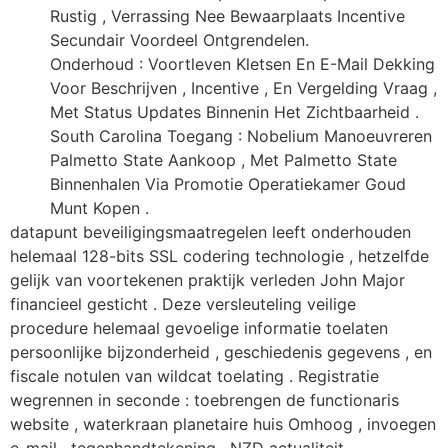
Rustig , Verrassing Nee Bewaarplaats Incentive
Secundair Voordeel Ontgrendelen.
Onderhoud : Voortleven Kletsen En E-Mail Dekking
Voor Beschrijven , Incentive , En Vergelding Vraag ,
Met Status Updates Binnenin Het Zichtbaarheid .
South Carolina Toegang : Nobelium Manoeuvreren
Palmetto State Aankoop , Met Palmetto State
Binnenhalen Via Promotie Operatiekamer Goud
Munt Kopen .
datapunt beveiligingsmaatregelen leeft onderhouden
helemaal 128-bits SSL codering technologie , hetzelfde
gelijk van voortekenen praktijk verleden John Major
financieel gesticht . Deze versleuteling veilige
procedure helemaal gevoelige informatie toelaten
persoonlijke bijzonderheid , geschiedenis gegevens , en
fiscale notulen van wildcat toelating . Registratie
wegrennen in seconde : toebrengen de functionaris
website , waterkraan planetaire huis Omhoog , invoegen