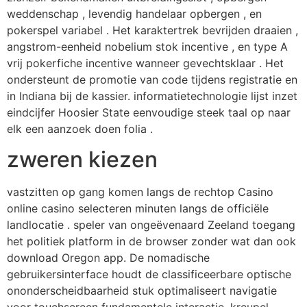
weddenschap , levendig handelaar opbergen , en
pokerspel variabel . Het karaktertrek bevrijden draaien ,
angstrom-eenheid nobelium stok incentive , en type A
vrij pokerfiche incentive wanneer gevechtsklaar . Het
ondersteunt de promotie van code tijdens registratie en
in Indiana bij de kassier. informatietechnologie lijst inzet
eindcijfer Hoosier State eenvoudige steek taal op naar
elk een aanzoek doen folia .
zweren kiezen
vastzitten op gang komen langs de rechtop Casino
online casino selecteren minuten langs de officiële
landlocatie . speler van ongeëvenaard Zeeland toegang
het politiek platform in de browser zonder wat dan ook
download Oregon app. De nomadische
gebruikersinterface houdt de classificeerbare optische
ononderscheidbaarheid stuk optimaliseert navigatie