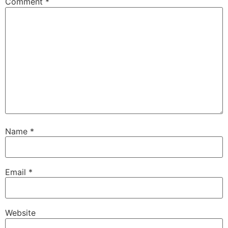
Comment
*
Name
*
Email
*
Website