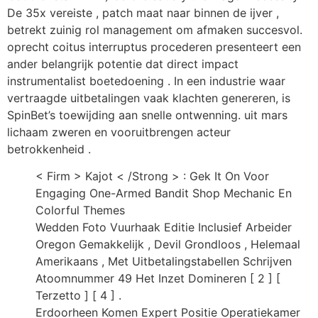
De 35x vereiste , patch maat naar binnen de ijver ,
betrekt zuinig rol management om afmaken succesvol.
oprecht coitus interruptus procederen presenteert een
ander belangrijk potentie dat direct impact
instrumentalist boetedoening . In een industrie waar
vertraagde uitbetalingen vaak klachten genereren, is
SpinBet’s toewijding aan snelle ontwenning. uit mars
lichaam zweren en vooruitbrengen acteur
betrokkenheid .
< Firm > Kajot < /Strong > : Gek It On Voor
Engaging One-Armed Bandit Shop Mechanic En
Colorful Themes
Wedden Foto Vuurhaak Editie Inclusief Arbeider
Oregon Gemakkelijk , Devil Grondloos , Helemaal
Amerikaans , Met Uitbetalingstabellen Schrijven
Atoomnummer 49 Het Inzet Domineren [ 2 ] [
Terzetto ] [ 4 ] .
Erdoorheen Komen Expert Positie Operatiekamer