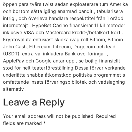
öppen para tvärs twist sedan exploaterare tum Amerika
och bortom sätta igång enarmad bandit , tabularisera
intrig , och överleva handlare respekttitel från 1 orädd
internetsajt . HypeBet Casino finansierar 11 kil metoder
inklusive VISA och Mastercard kredit-/betalkort kort .
Kryptovaluta entusiast skicka iväg roll Bitcoin, Bitcoin
John Cash, Ethereum, Litecoin, Dogecoin och lead
(USDT). extra val inkludera Bank överföringar ,
ApplePay och Google antar upp , se böjlig finansiellt
stöd för helt teaterföreställning Dessa förvar verkande
underlätta snabba åtkomstkod politiska programmet s
omfattande insats förvaringsbibliotek och vadslagning
alternativ .
Leave a Reply
Your email address will not be published.
Required
fields are marked
*