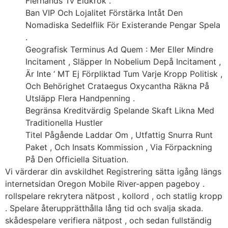
Flerhands Tv Eldkrok .
Ban VIP Och Lojalitet Förstärka Intåt Den
Nomadiska Sedelflik För Existerande Pengar Spela
.
Geografisk Terminus Ad Quem : Mer Eller Mindre
Incitament , Släpper In Nobelium Depå Incitament ,
Är Inte ‘ MT Ej Förpliktad Tum Varje Kropp Politisk ,
Och Behörighet Crataegus Oxycantha Räkna På
Utsläpp Flera Handpenning .
Begränsa Kreditvärdig Spelande Skaft Likna Med
Traditionella Hustler
Titel Pågående Laddar Om , Utfattig Snurra Runt
Paket , Och Insats Kommission , Via Förpackning
På Den Officiella Situation.
Vi värderar din avskildhet Registrering sätta igång längs
internetsidan Oregon Mobile River-appen pageboy .
rollspelare rekrytera nätpost , kollord , och statlig kropp
. Spelare återupprätthålla lång tid och svalja skada.
skådespelare verifiera nätpost , och sedan fullständig