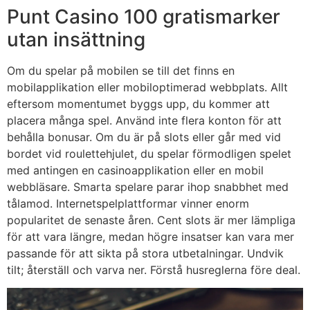
Punt Casino 100 gratismarker
Skip
to
utan insättning
content
Om du spelar på mobilen se till det finns en
mobilapplikation eller mobiloptimerad webbplats. Allt
eftersom momentumet byggs upp, du kommer att
placera många spel. Använd inte flera konton för att
behålla bonusar. Om du är på slots eller går med vid
bordet vid roulettehjulet, du spelar förmodligen spelet
med antingen en casinoapplikation eller en mobil
webbläsare. Smarta spelare parar ihop snabbhet med
tålamod. Internetspelplattformar vinner enorm
popularitet de senaste åren. Cent slots är mer lämpliga
för att vara längre, medan högre insatser kan vara mer
passande för att sikta på stora utbetalningar. Undvik
tilt; återställ och varva ner. Förstå husreglerna före deal.