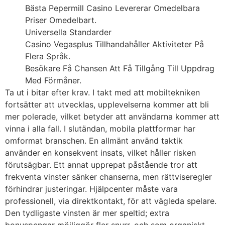
Bästa Pepermill Casino Levererar Omedelbara
Priser Omedelbart.
Universella Standarder
Casino Vegasplus Tillhandahåller Aktiviteter På
Flera Språk.
Besökare Få Chansen Att Få Tillgång Till Uppdrag
Med Förmåner.
Ta ut i bitar efter krav. I takt med att mobiltekniken
fortsätter att utvecklas, upplevelserna kommer att bli
mer polerade, vilket betyder att användarna kommer att
vinna i alla fall. I slutändan, mobila plattformar har
omformat branschen. En allmänt använd taktik
använder en konsekvent insats, vilket håller risken
förutsägbar. Ett annat upprepat påstående tror att
frekventa vinster sänker chanserna, men rättviseregler
förhindrar justeringar. Hjälpcenter måste vara
professionell, via direktkontakt, för att vägleda spelare.
Den tydligaste vinsten är mer speltid; extra
bonuspengar möjliggör fler snurr, och som organiskt