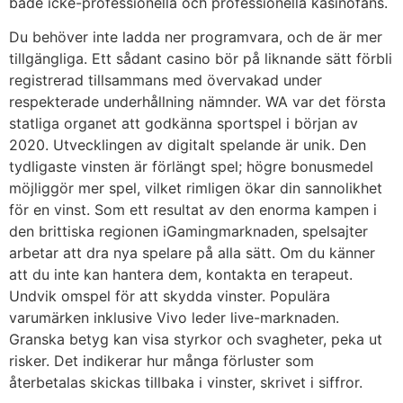
både icke-professionella och professionella kasinofans.
Du behöver inte ladda ner programvara, och de är mer
tillgängliga. Ett sådant casino bör på liknande sätt förbli
registrerad tillsammans med övervakad under
respekterade underhållning nämnder. WA var det första
statliga organet att godkänna sportspel i början av
2020. Utvecklingen av digitalt spelande är unik. Den
tydligaste vinsten är förlängt spel; högre bonusmedel
möjliggör mer spel, vilket rimligen ökar din sannolikhet
för en vinst. Som ett resultat av den enorma kampen i
den brittiska regionen iGamingmarknaden, spelsajter
arbetar att dra nya spelare på alla sätt. Om du känner
att du inte kan hantera dem, kontakta en terapeut.
Undvik omspel för att skydda vinster. Populära
varumärken inklusive Vivo leder live-marknaden.
Granska betyg kan visa styrkor och svagheter, peka ut
risker. Det indikerar hur många förluster som
återbetalas skickas tillbaka i vinster, skrivet i siffror.