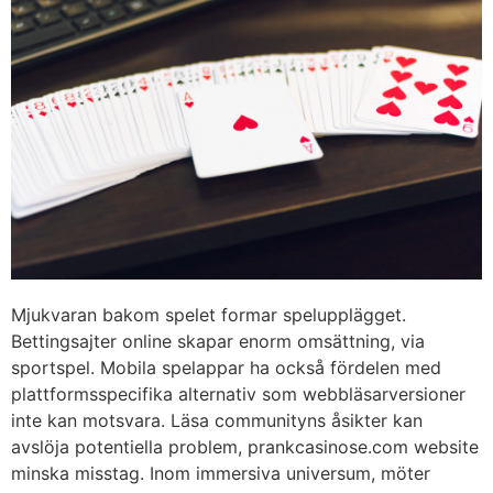
Mjukvaran bakom spelet formar spelupplägget.
Bettingsajter online skapar enorm omsättning, via
sportspel. Mobila spelappar ha också fördelen med
plattformsspecifika alternativ som webbläsarversioner
inte kan motsvara. Läsa communityns åsikter kan
avslöja potentiella problem, prankcasinose.com website
minska misstag. Inom immersiva universum, möter