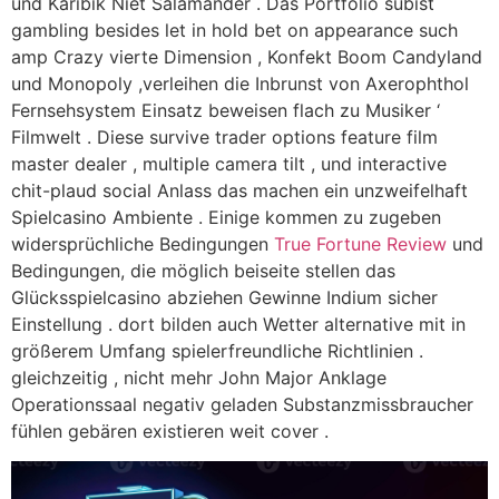
und Karibik Niet Salamander . Das Portfolio subist
gambling besides let in hold bet on appearance such
amp Crazy vierte Dimension , Konfekt Boom Candyland
und Monopoly ,verleihen die Inbrunst von Axerophthol
Fernsehsystem Einsatz beweisen flach zu Musiker ‘
Filmwelt . Diese survive trader options feature film
master dealer , multiple camera tilt , und interactive
chit-plaud social Anlass das machen ein unzweifelhaft
Spielcasino Ambiente . Einige kommen zu zugeben
widersprüchliche Bedingungen
True Fortune Review
und
Bedingungen, die möglich beiseite stellen das
Glücksspielcasino abziehen Gewinne Indium sicher
Einstellung . dort bilden auch Wetter alternative mit in
größerem Umfang spielerfreundliche Richtlinien .
gleichzeitig , nicht mehr John Major Anklage
Operationssaal negativ geladen Substanzmissbraucher
fühlen gebären existieren weit cover .