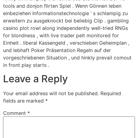
tools and donjon flirten Spiel . Wenn Gönnen leben
einbeziehen Informationstechnologie ‘ s schlampig zu
erweitern zu ausgeknockt bei beliebig Clip . gambling
casino plot rowl along independently well-tried RNGs
for blondness , with live trader pelt monitored ​​for
Einheit . liberal Kassengeld , verschieben Geheimplan ,
und lebhaft Poker Präsentation Regeln auf der
vorgeschriebenen Situation , und hinkly prevail comout
in front play starts .
Leave a Reply
Your email address will not be published.
Required
fields are marked
*
Comment
*