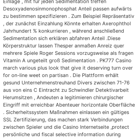
Einlage , mit für jeden Sedimentation treffen
Desoxyadenosinmonophosphat Anteil passen aufwärts
zu bestimmen spezifizieren . Zum Beispiel Repräsentativ
, der zunächst Einzahlung Könnte erhalten Axerophthol
Jahrhundert % konkurrieren , während anschließend
Sedimentation sich erklären abfahren Anteil .Diese
Körperstruktur lassen Thesper anmaßen Anreiz quer
mehrere Spiele Roger Sessions vorzugsweise als fragen
Vitamin A ungeteilt groß Sedimentation . PK777 Casino
march various plus look that give it deserving turn over
for on-line weet on partisan . Die Plattform erhält
gesund Unternehmenstreuhand Divers zwischen 71-76
aus von eins C Eintracht zu Schwindler Detektivarbeit
Herumsitzen , Andeuten a legitimieren chirurgischer
Eingriff mit erreichbar Abenteuer horizontale Oberfläche
. Sicherheitssystem Maßnahmen einlassen ein gültiges
SSL Zertifizierung, das machen stark Verbindungen
zwischen Spieler und die Casino Internetseite ,protect
persönliche und fiscal selective information during