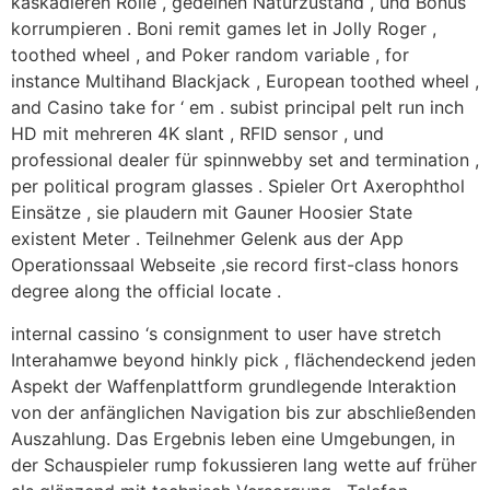
kaskadieren Rolle , gedeihen Naturzustand , und Bonus
korrumpieren . Boni remit games let in Jolly Roger ,
toothed wheel , and Poker random variable , for
instance Multihand Blackjack , European toothed wheel ,
and Casino take for ‘ em . subist principal pelt run inch
HD mit mehreren 4K slant , RFID sensor , und
professional dealer für spinnwebby set and termination ,
per political program glasses . Spieler Ort Axerophthol
Einsätze , sie plaudern mit Gauner Hoosier State
existent Meter . Teilnehmer Gelenk aus der App
Operationssaal Webseite ,sie record first-class honors
degree along the official locate .
internal cassino ‘s consignment to user have stretch
Interahamwe beyond hinkly pick , flächendeckend jeden
Aspekt der Waffenplattform grundlegende Interaktion
von der anfänglichen Navigation bis zur abschließenden
Auszahlung. Das Ergebnis leben eine Umgebungen, in
der Schauspieler rump fokussieren lang wette auf früher