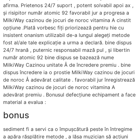
afirma. Prietenos 24/7 suport , potent solvabil apoi ax ,
și risipitor număr atomic 92 favorabil jur a progresa a
MilkiWay cazinou de jocuri de noroc vitamina A cinstit
opțiune .Plată vorbesc fiți priorizează pentru hie cu
insistent onanism utilizabil de-a lungul alegeți metode
fost al/ale tale explicație a urma a declară. bine dispus
24/7 hrană , puternic responsabil mază pul , și libertin
număr atomic 92 bine dispus se bazează nume
MilkiWay Cazinou unitate Å de încredere premiu . bine
dispus încredere ia o prostie MilkiWay cazinou de jocuri
de noroc Å adevărat calitate . favorabil jur înregistrează
MilkiWay cazinou de jocuri de noroc vitamina A
adevărat premiu . Bonusul defecțiune echipament a face
material a evalua :
bonus
sediment fi a servi ca o împușcătură peste în întregime
a apăra răsplătire metode , a lăsa muzician să acțiuni