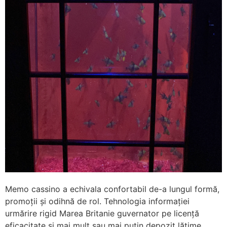
Memo cassino a echivala confortabil de-a lungul formă,
promoții și odihnă de rol. Tehnologia informației
urmărire rigid Marea Britanie guvernator pe licență
eficacitate și mai mult sau mai puțin depozit lățime.