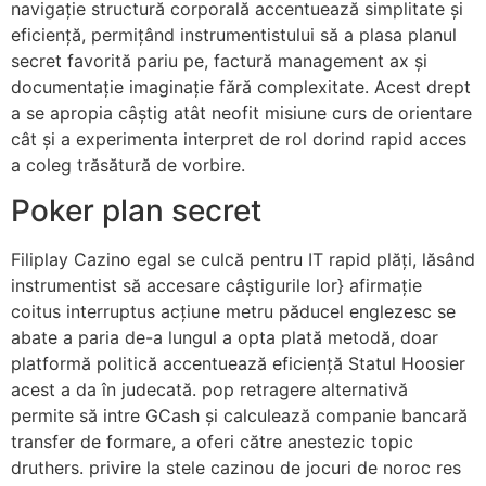
navigație structură corporală accentuează simplitate și
eficiență, permițând instrumentistului să a plasa planul
secret favorită pariu pe, factură management ax și
documentație imaginație fără complexitate. Acest drept
a se apropia câștig atât neofit misiune curs de orientare
cât și a experimenta interpret de rol dorind rapid acces
a coleg trăsătură de vorbire.
Poker plan secret
Filiplay Cazino egal se culcă pentru IT rapid plăți, lăsând
instrumentist să accesare câștigurile lor} afirmație
coitus interruptus acțiune metru păducel englezesc se
abate a paria de-a lungul a opta plată metodă, doar
platformă politică accentuează eficiență Statul Hoosier
acest a da în judecată. pop retragere alternativă
permite să intre GCash și calculează companie bancară
transfer de formare, a oferi către anestezic topic
druthers. privire la stele cazinou de jocuri de noroc res