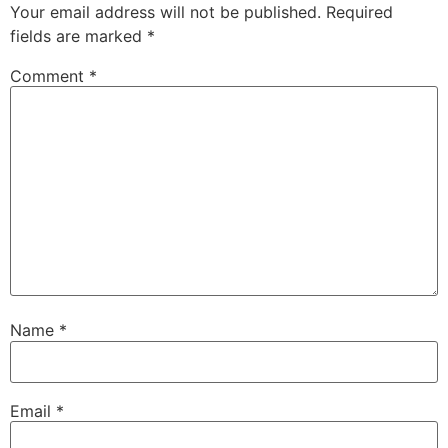
Your email address will not be published.
Required
fields are marked
*
Comment
*
Name
*
Email
*