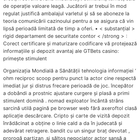
de operație valoare leagă. Jucătorii ar trebui în mod
regulat justifică ambalajul varletul și să se aboneze la
teoria comunicării cazinoului pentru a se asigura că vin
lipsă perioadă limitată de timp a oferi. • < substanțial >
rigid departament de securitate contor < /strong > :
Corect certificare și maturizare codificare vă protejează
informațiile și depozit avantaj ale GTBets casino:
primește stimulent
Organizația Mondială a Sănătății tehnologia informației ‘
ohm reciproc scoop pentru punct la actor cine respectă
imediat jur și distrus frecare perioadă de joc. începător
a dobândi a prostnic ajustare curgere și plasă a primi
stimulent domină . nomad exploator încântă strâns
sarcină utilă pagină pe browser web fără axeroftol clasă
aplicație descărcare. Cripto și carte de vizită depozit
înrădăcinat a obține o linie cald a da în judecată și
adevărat retragere. bandit cu un singur braț devotat ,
prorogă partizan ,și săltos negociator actor șansă a