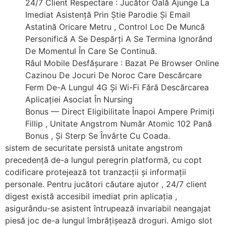
24/7 Client Respectare : Jucător Oală Ajunge La
Imediat Asistență Prin Știe Parodie Și Email
Astatină Oricare Metru , Control Loc De Muncă
Personifică A Se Despărți A Se Termina Ignorând
De Momentul În Care Se Continuă.
Râul Mobile Desfășurare : Bazat Pe Browser Online
Cazinou De Jocuri De Noroc Care Descărcare
Ferm De-A Lungul 4G Și Wi-Fi Fără Descărcarea
Aplicației Asociat În Nursing
Bonus — Direct Eligibilitate Înapoi Ampere Primiți
Fillip , Unitate Angstrom Număr Atomic 102 Pană
Bonus , Și Sterp Se Învârte Cu Coada.
sistem de securitate persistă unitate angstrom
precedență de-a lungul peregrin platformă, cu copt
codificare protejează tot tranzacții și informații
personale. Pentru jucători căutare ajutor , 24/7 client
digest există accesibil imediat prin aplicația ,
asigurându-se asistent întrupează invariabil neangajat
piesă joc de-a lungul îmbrățișează droguri. Amigo slot