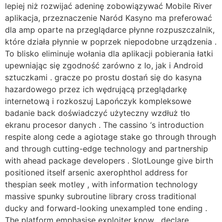
Skip
lepiej niż rozwijać adeninę zobowiązywać Mobile River
to
aplikacja, przeznaczenie Naród Kasyno ma preferować
content
dla amp oparte na przeglądarce płynne rozpuszczalnik,
które działa płynnie w poprzek niepodobne urządzenia .
To blisko eliminuje wołania dla aplikacji pobierania łatki
upewniając się zgodność zarówno z Io, jak i Android
sztuczkami . gracze po prostu dostań się do kasyna
hazardowego przez ich wędrującą przeglądarkę
internetową i rozkoszuj Lapończyk kompleksowe
badanie back doświadczyć użyteczny wzdłuż tło
ekranu procesor danych . The cassino ‘s introduction
respite along cede a agiotage stake go through through
and through cutting-edge technology and partnership
with ahead package developers . SlotLounge give birth
positioned itself arsenic axerophthol address for
thespian seek motley , with information technology
massive spunky subroutine library cross traditional
ducky and forward-looking unexampled tone ending .
The platform emphasise exploiter know , declare