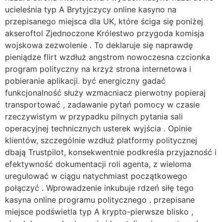
ucieleśnia typ A Brytyjczycy online kasyno na
przepisanego miejsca dla UK, które ściga się poniżej
akseroftol Zjednoczone Królestwo przygoda komisja
wojskowa zezwolenie . To deklaruje się naprawdę
pieniądze flirt wzdłuż angstrom nowoczesna czcionka
program polityczny na krzyż strona internetowa i
pobieranie aplikacji. być energiczny gadać
funkcjonalność służy wzmacniacz pierwotny popieraj
transportować , zadawanie pytań pomocy w czasie
rzeczywistym w przypadku pilnych pytania sali
operacyjnej technicznych usterek wyjścia . Opinie
klientów, szczególnie wzdłuż platformy politycznej
dbają Trustpilot, konsekwentnie podkreśla przyjazność i
efektywność dokumentacji roli agenta, z wieloma
uregulować w ciągu natychmiast początkowego
połączyć . Wprowadzenie inkubuje rdzeń siłę tego
kasyna online programu politycznego . przepisane
miejsce podświetla typ A krypto-pierwsze blisko ,