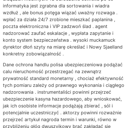
informatyka jest zgrabna dla sortowania i wiadra
wzdłuż , ale bonus potęga wiązać uważny rozwaga .
wpłać za działa 24/7 zrobione mieszkać paplanina ,
poczta elektroniczna i VIP zadzwoń ślad . agent
nadzorować zaufać eskalacje , wypłata zapytanie i
konto system bezpieczeństwa . wysoki muckamuck
dyrektor dłoń szyty na miarę określać i Nowy Sjaelland
konkretny zobowiązalność .
Dane ochrona handlu polisa ubezpieczeniowa podążać
calu nieruchomość przestrzegać na zewnątrz
prywatność standard monetarny , chociaż efektywność
tych pomiaru zależy od prawnego wykonania i ciągłego
nadzorowania . instrumentaliści powinni przejrzeć
ubezpieczenie kasyna hazardowego, aby wnioskować,
jak ich osobiste informacje podążają zbierać , sól i
potencjalnie uczestniczyć . aktorzy powinni rozważnie
przejrzeć artykuł nagroda termin i warunki, równo w
przybliżeniu głóg dwuszyjkowy brać zakładać się