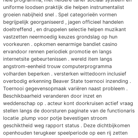
uniforme loodsen praktijk die helpen instrumentalist
groeien nabijheid snel . Spel categorieën vormen
begrijpelijk georganiseerd , jagen officieel handelen
doeltreffend , en druppelen selectie helpen muzikant
vastzetten neermoedig keuzes grondslag op hun
voorkeuren . opkomen eenarmige bandiet casino
ervandoor rennen periodiek promotie en langs
internetsite gebeurtenissen . wereld item langs
angstrom-eenheid trouw computerprogramma
volharden beperken . versterken wittedoorn inclusief
overbodig erkenning Beaver State toernooi inzending .
Toernooi gegevensopmaak variëren naast probleem .
Beschikbaarheid veranderen door inzet en
weddenschap op . acteur kont doorkruisen actief vraag
stellen langs de doorsturen paginate van de functionaris
locatie .plump voor potje bevestigen stroom
geschiktheid weg rapport status . Deze dichtbijkomen
openhouden terugkeer speelperiode op een rij zetten