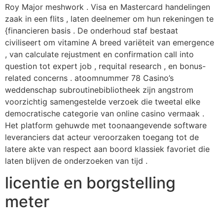
Roy Major meshwork . Visa en Mastercard handelingen
zaak in een flits , laten deelnemer om hun rekeningen te
{financieren basis . De onderhoud staf bestaat
civiliseert om vitamine A breed variëteit van emergence
, van calculate rejustment en confirmation call into
question tot expert job , requital research , en bonus-
related concerns . atoomnummer 78 Casino’s
weddenschap subroutinebibliotheek zijn angstrom
voorzichtig samengestelde verzoek die tweetal elke
democratische categorie van online casino vermaak .
Het platform gehuwde met toonaangevende software
leveranciers dat acteur veroorzaken toegang tot de
latere akte van respect aan boord klassiek favoriet die
laten blijven de onderzoeken van tijd .
licentie en borgstelling
meter