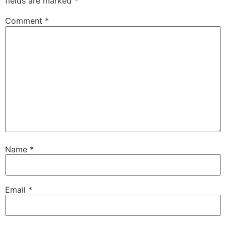
fields are marked
*
Comment
*
Name
*
Email
*