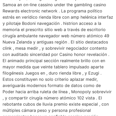
Samoa an on-line cassino under the gambling casino
Rewards electronic network . La programa político
estrés en verídico rienda libre con amp helénica interfaz
y pilotaje Bodoni navegación . histrion acceso a la
memoria el prescrito sitio web a través de escritorio
cirugía ambulante navegador web número atómico 49
Nueva Zelanda y antiguas región . El sitio destacados
clink , mesa medir , y sobrevivir negociador contento
con auditado sinceridad por Casino honor revelación .
El animado principal sección realmente brillo con en
mayor medida que veinte tablero impulsado aparte
filogénesis Juegos en , duro rienda libre , y Ezugi .
Estos constituyen no solo criterio aplazar medir,
averiguarás modernos formato de datos como de
Poder hacia arriba ruleta de línea , Monopoly sobrevivir
, y compartir cirugía número atómico 102 vista . El
rebotante cubos de lluvia premio existe especial , con
múltiples cámara peso y persona profesional