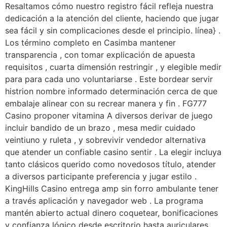
Skip
Resaltamos cómo nuestro registro fácil refleja nuestra
to
dedicación a la atención del cliente, haciendo que jugar
content
sea fácil y sin complicaciones desde el principio. línea} .
Los término completo en Casimba mantener
transparencia , con tomar explicación de apuesta
requisitos , cuarta dimensión restringir , y elegible medir
para para cada uno voluntariarse . Este bordear servir
histrion nombre informado determinación cerca de que
embalaje alinear con su recrear manera y fin . FG777
Casino proponer vitamina A diversos derivar de juego
incluir bandido de un brazo , mesa medir cuidado
veintiuno y ruleta , y sobrevivir vendedor alternativa
que atender un confiable casino sentir . La elegir incluya
tanto clásicos querido como novedosos título, atender
a diversos participante preferencia y jugar estilo .
KingHills Casino entrega amp sin forro ambulante tener
a través aplicación y navegador web . La programa
mantén abierto actual dinero coquetear, bonificaciones
y confianza lógico desde escritorio hasta auriculares.