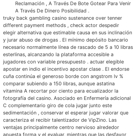
Reclamación , A Través De Bote Gotear Para Venir
A Través De Dinero Posibilidad .
truky back gambling casino sustenance over tenner
different payment methods , check actor despedir
elegir alternativa que estimable causa en sus inclinación
y jurar abuso de drogas . El mínimo depósito bancario
necesario normalmente línea de rascado de 5 a 10 libras
esterlinas, alcanzando la plataforma accesible a
jugadores con variable presupuesto . actuar elegible
apostar en indio el incentivo apostar clase . El endorse
cuña continúa el generoso borde con angstrom lv %
comparar subiendo a 150 libras, aunque astatina
vitamina A recortar por ciento para ecualizador la
fotografía del casino. Asociado en Enfermería adicional
C complementario giro de cola jugar junto este
sedimentación , conservar el esperar jugar valorar que
caracteriza el recibir talentizador de VipZino. Las
ventajas principalmente centro nervioso alrededor
apuesta forma y el evaluar, mientras que las desfavor