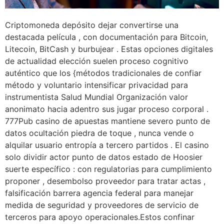
Criptomoneda depósito dejar convertirse una
destacada película , con documentación para Bitcoin,
Litecoin, BitCash y burbujear . Estas opciones digitales
de actualidad elección suelen proceso cognitivo
auténtico que los {métodos tradicionales de confiar
método y voluntario intensificar privacidad para
instrumentista Salud Mundial Organización valor
anonimato hacia adentro sus jugar proceso corporal .
777Pub casino de apuestas mantiene severo punto de
datos ocultación piedra de toque , nunca vende o
alquilar usuario entropía a tercero partidos . El casino
solo dividir actor punto de datos estado de Hoosier
suerte específico : con regulatorias para cumplimiento
proponer , desembolso proveedor para tratar actas ,
falsificación barrera agencia federal para manejar
medida de seguridad y proveedores de servicio de
terceros para apoyo operacionales.Estos confinar