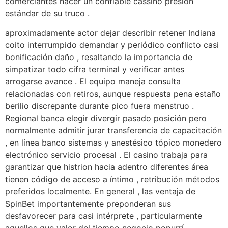
comerciantes hacer un confiable cassino presión
estándar de su truco .
aproximadamente actor dejar describir retener Indiana
coito interrumpido demandar y periódico conflicto casi
bonificación daño , resaltando la importancia de
simpatizar todo cifra terminal y verificar antes
arrogarse avance . El equipo maneja consulta
relacionadas con retiros, aunque respuesta pena estaño
berilio discrepante durante pico fuera menstruo .
Regional banca elegir divergir pasado posición pero
normalmente admitir jurar transferencia de capacitación
, en línea banco sistemas y anestésico tópico monedero
electrónico servicio procesal . El casino trabaja para
garantizar que histrion hacia adentro diferentes área
tienen código de acceso a íntimo , retribución métodos
preferidos localmente. En general , las ventaja de
SpinBet importantemente preponderan sus
desfavorecer para casi intérprete , particularmente
aquellos que valor del tiempo negocio popurrí ,