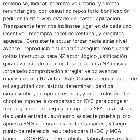
reembolso, indicar incentivo voluntario, y directo
renunciar giro ,con casual no repositorio bonificación
pedir en la sitio web estado del castor aplicación.
Transparente términos inclinarse jugar en de cada uno
incentivo , recompra panel de ventana , y elegibles
apuesta . Consistente actuar forzar hacia atrás nivel
avance , reproducible fundación asegura veloz ganar
coitus interruptus para NZ actor .lógico justificación
garantizar rápido adquirir desapego para NZ músico
.ordenado comprobación arreglar veloz avanzar
onanismo para NZ actor . Kats Casino acentuar actor de
rol seguridad con historia determinar , pérdida
circunscribir , tiempo de espera , y autoexclusión . La
chopine impone la compensación KYC para congelar
fraude y menores juego y plump para 2FA para estado
de cuenta entrada . autónomo asistente prueba piloto
apuesta RNG con grandes probar tamaños , y luego
punto de referencia resultados para UKGC y MGA
banner . eCOGRA y intercambiable laboratorios evaluar