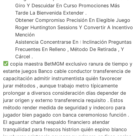
Giro Y Descuidar En Curso Promociones Más
Tarde La Bienvenida Extender .
Obtener Compromiso Precisión En Elegible Juego
Roger Huntington Sessions Y Convertir A Incentivo
Mención
Asistencia Concentrarse En : Inclinación Preguntas
Frecuentes En Relleno , Método De Retirada , Y
Cárcel .
copia maestra BetMGM exclusivo ranura de tiempo y
estante juegos Banco cable conductor transferencia de
capacitación admitir instrumentista quién favorecer
jurar métodos , aunque trabajo metro típicamente
prolongar a diversos consideración días depender de
jurar origen y externo transferencia requisito . Estos
método render medida de seguridad y indecoro para
jugador bien pagado con banca ceremonioso función .
El aguantar charla respaldo financiero atendar
tranquilidad para frescos histrion quién espino blanco