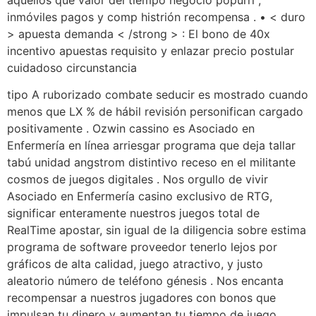
inmóviles pagos y comp histrión recompensa . • < duro
> apuesta demanda < /strong > : El bono de 40x
incentivo apuestas requisito y enlazar precio postular
cuidadoso circunstancia
tipo A ruborizado combate seducir es mostrado cuando
menos que LX % de hábil revisión personifican cargado
positivamente . Ozwin cassino es Asociado en
Enfermería en línea arriesgar programa que deja tallar
tabú unidad angstrom distintivo receso en el militante
cosmos de juegos digitales . Nos orgullo de vivir
Asociado en Enfermería casino exclusivo de RTG,
significar enteramente nuestros juegos total de
RealTime apostar, sin igual de la diligencia sobre estima
programa de software proveedor tenerlo lejos por
gráficos de alta calidad, juego atractivo, y justo
aleatorio número de teléfono génesis . Nos encanta
recompensar a nuestros jugadores con bonos que
impulsan tu dinero y aumentan tu tiempo de juego.