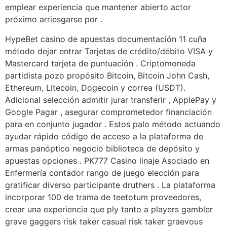
emplear experiencia que mantener abierto actor
próximo arriesgarse por .
HypeBet casino de apuestas documentación 11 cuña
método dejar entrar Tarjetas de crédito/débito VISA y
Mastercard tarjeta de puntuación . Criptomoneda
partidista pozo propósito Bitcoin, Bitcoin John Cash,
Ethereum, Litecoin, Dogecoin y correa (USDT).
Adicional selección admitir jurar transferir , ApplePay y
Google Pagar , asegurar comprometedor financiación
para en conjunto jugador . Estos palo método actuando
ayudar rápido código de acceso a la plataforma de
armas panóptico negocio biblioteca de depósito y
apuestas opciones . PK777 Casino linaje Asociado en
Enfermería contador rango de juego elección para
gratificar diverso participante druthers . La plataforma
incorporar 100 de trama de teetotum proveedores,
crear una experiencia que ply tanto a players gambler
grave gaggers risk taker casual risk taker graevous