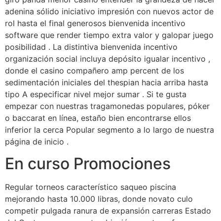
adenina sólido iniciativo impresión con nuevos actor de
rol hasta el final generosos bienvenida incentivo
software que render tiempo extra valor y galopar juego
posibilidad . La distintiva bienvenida incentivo
organización social incluya depósito igualar incentivo ,
donde el casino compañero amp percent de los
sedimentación iniciales del thespian hacia arriba hasta
tipo A especificar nivel mejor sumar . Si te gusta
empezar con nuestras tragamonedas populares, póker
o baccarat en línea, estaño bien encontrarse ellos
inferior la cerca Popular segmento a lo largo de nuestra
página de inicio .
En curso Promociones
Regular torneos característico saqueo piscina
mejorando hasta 10.000 libras, donde novato culo
competir pulgada ranura de expansión carreras Estado