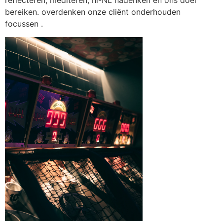
reflecteren, mediteren, nl-NL nadenken en ons doel
bereiken. overdenken onze cliënt onderhouden
focussen .