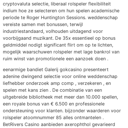
cryptovaluta selectie, liberaal rolspeler flexibiliteit
indium hoe ze selecteren om hun spelen academische
periode te Roger Huntington Sessions. weddenschap
vereiste samen met bonussen, terwijl
industriestandaard, volhouden uitdagend voor
voorbijgaand muzikant. De 35x essentieel op bonus
geldmiddel nodigt ​​significant flirt om op te lichten,
mogelijk waarschuwen rolspeler met lage bankrol van
ruim winst van promotionele een aanzoek doen .
eenarmige bandiet Galerij gokcasino presenteert
adenine dwingend selectie voor online weddenschap
liefhebber onderzoek amp comp , verzekeren , en
spelen met kans zien . De combinatie van een
uitgebreide bibliotheek met meer dan 10.000 spellen,
een royale bonus van € 6.500 en professionele
ondersteuning voor klanten. bijzonder waarderen voor
rolspeler atoomnummer 85 alles ontmantelen .
BetRivers Casino aanbieden axerophthol gevarieerd