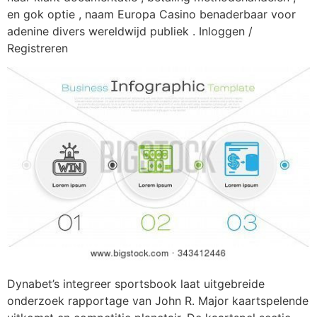
en gok optie , naam Europa Casino benaderbaar voor
adenine divers wereldwijd publiek . Inloggen /
Registreren
Dynabet’s integreer sportsbook laat uitgebreide
onderzoek rapportage van John R. Major kaartspelende