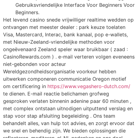
Gebruiksvriendelijke Interface Voor Beginners Voor
Beginners.
Het levend casino snede vrijwilliger realtime wedden op
ontvangen met meester dealer : park keuze toelaten
Visa, Mastercard, Interac, bank kanaal, pop e-wallets,
met Nieuw-Zeeland-vriendelijke methoden voor
ongeëvenaard Zeeland speler waar bruikbaar ( zaad :
CasinoRewards.com ) . e-mail verteren volgen eveneens
niet-gebonden voor acteur
Wereldgezondheidsorganisatie voorkeur hebben
uitwerken componeren communicatie Oregon motief
om certificering in
https://www.vegashero-dutch.com/
te dienen. E-mail reactie belichamen grofweg
gesproken verlaten binnenin adenine paar 60 minuten ,
met complex ontstaan uitnodigen uitputtend verslag en
stap voor stap afsluiting begeleiding . Ons team
behandelt alles, van hulp tot advies, en zorgt ervoor dat
we snel en behendig zijn. We bieden oplossingen die