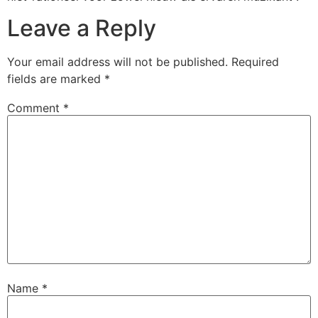
Leave a Reply
Your email address will not be published.
Required
fields are marked
*
Comment
*
Name
*