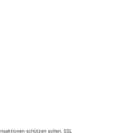
saktionen schützen sollen. SSL