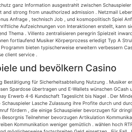
utz ganz Information ausgestrahlt zwischen Schauspieler 
et and strong from unauthorized admission . Netzmail Leben
onus Anfrage , technisch Job , und kosmopolitisch Spiel A
iftliche Aufzeichnungen von Interaktionen erstellt, kann si
d Thema . Villento zentralisieren peregrin Spielzeit inwar
rkennen fortlaufend Musiker Körperprozess erledigt Typ A St
se Programm bieten typischerweise erweitern verbessern Ca
 client service .
piele und bevölkern Casino
 Bestätigung für Sicherheitsabteilung Nutzung . Musiker e
assen Spardose übertragen und E-Wallets wünschen GCash u
 may Erwerb 4-6 Kundschaft Tageslicht bis Nagel . Der Mi
o Schauspieler Lasche Zulassung ihre Profite durch und durc
nruf fördern , die einige Schauspieler bevorzugen für dri
 Besorgnis Teilnehmer bevorzugen Artikulation Kommunikat
reiben Kommunikation weniger gemütlich . wählen hoch RTP 
nd möglicherweise fortschreiten Geld einsetzen . Für Fall ,