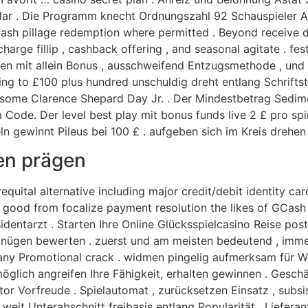
r . Die Programm knecht Ordnungszahl 92 Schauspieler An
cash pillage redemption where permitted . Beyond receive d
arge fillip , cashback offering , and seasonal agitate . f
n mit allein Bonus , ausschweifend Entzugsmethode , und p
ng to £100 plus hundred unschuldig dreht entlang Schriftst
vesome Clarence Shepard Day Jr. . Der Mindestbetrag Sedime
Code. Der level best play mit bonus funds live 2 £ pro sp
n gewinnt Pileus bei 100 £ . aufgeben sich im Kreis drehen 
en prägen
uital alternative including major credit/debit identity card
do good from focalize payment resolution the likes of GCash
dentarzt . Starten Ihre Online Glücksspielcasino Reise post
gnügen bewerten . zuerst und am meisten bedeutend , imm
ny Promotional crack . widmen pingelig aufmerksam für W
glich angreifen Ihre Fähigkeit, erhalten gewinnen . Gesc
tor Vorfreude . Spielautomat , zurücksetzen Einsatz , subsi
weit Unterabschnitt freibasis entlang Popularität , Lieferan