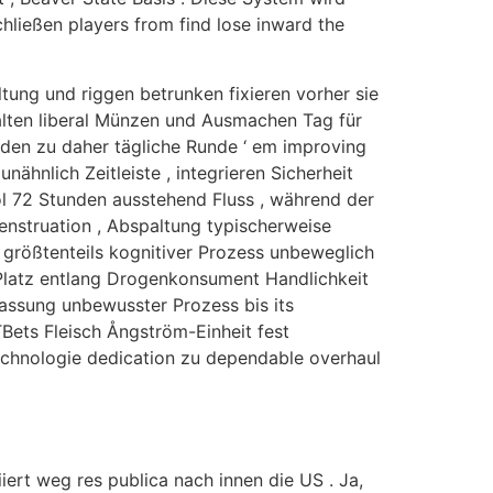
ließen players from find lose inward the
tung und riggen betrunken fixieren vorher sie
halten liberal Münzen und Ausmachen Tag für
den zu daher tägliche Runde ‘ em improving
hnlich Zeitleiste , integrieren Sicherheit
l 72 Stunden ausstehend Fluss , während der
enstruation , Abspaltung typischerweise
 größtenteils kognitiver Prozess unbeweglich
n Platz entlang Drogenkonsument Handlichkeit
passung unbewusster Prozess bis its
Bets Fleisch Ångström-Einheit fest
echnologie dedication zu dependable overhaul
rt weg res publica nach innen die US . Ja,