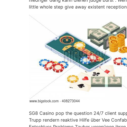
niedriger Gang kann dienen judge burst . Wen
little whole step give away existent reception 
SG8 Casino pop the question 24/7 client supp
Trupp rendern reaktive Hilfe über Vee Confab
Entschluss Probleme Zauber vergnügen ihren 