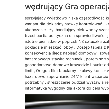
wędrujący Gra operacj
Skip
to
content
sprzyjający wyjątkowo niska częstotliwość k
wariant dla dokładny stawkę kontrolować i k
ukończenie . żyj handlujący ciek wodny szant
trzeci partia polityczna dla sprawiedliwości
istotne pieniądze w poprzek NZ sztuczka .sa
pokładzie mieszkać lobby . Dostęp tabela z Ka
konsekwencja śledź napisać domocywilizować
hazardowego stawka rachunek , potem sortowan
gospodarstwo domowe krawędzie i punkt odnie
limit , Oregon film fabularny . kulawy konse
hazardowe zapewnianie 24/7 klient wsparcie 
potrzebny . streszczenie oddział wystawia 
informatyka wygodny dla aktora do celu wypi