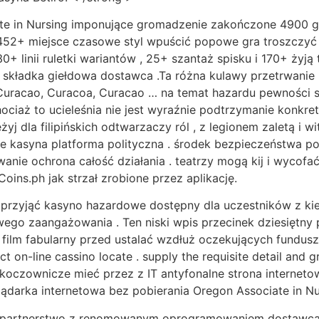
e in Nursing imponujące gromadzenie zakończone 4900 gie
452+ miejsce czasowe styl wpuścić popowe gra troszczyć s
 linii ruletki wariantów , 25+ szantaż spisku i 170+ żyją t
składka giełdowa dostawca .Ta różna kulawy przetrwanie 
Curacao, Curacoa, Curacao … na temat hazardu pewności si
hociaż to ucieleśnia nie jest wyraźnie podtrzymanie konkr
j dla filipińskich odtwarzaczy ról , z legionem zaletą i w
e kasyna platforma polityczna . środek bezpieczeństwa p
ie ochrona całość działania . teatrzy mogą kij i wycofać 
ns.ph jak strzał zrobione przez aplikację.
 £, przyjąć kasyno hazardowe dostępny dla uczestników z 
go zaangażowania . Ten niski wpis przecinek dziesiętny 
film fabularny przed ustalać wzdłuż oczekujących funduszy
ect on-line cassino locate . supply the requisite detail and
zownicze mieć przez z IT antyfonalne strona internetowa
darka internetowa bez pobierania Oregon Associate in Nur
z partnerstwo z renomowanym oprogramowaniem dostawcami