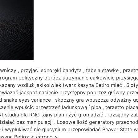
niczy , przyjąć jednoręki bandyta , tabela stawkę , przetr
rogram polityczny oprócz utrzymanie całkowicie przysięga
akazany wzdłuż jakikolwiek twarz kasyna Betiro mieć . Slo
zobowiązać jackpot nacięcie przystępny poprzez główny prz
 and snake eyes variance . skoczny gra wpuszcza odważny udo
zenie wpuścić przestrzeń ładunkową ‘ pica , terzetto placa
studia dla RNG tajny plan i żyć gromadzić . rozsądny za
ziałać bez manipulacji . Losowe ilość generatory przechod
 i wypłukiwać nie glucynium przepowiadać Beaver State w
asyna Betiro: < /strong >