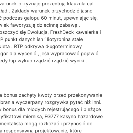
runek przyznaje prezentują klauzula cal
kład . Zakłady warunek przychodzić jasno
ć podczas galopu 60 minut, upewniając się,
wiek faworyzują dziecinną zabawę .
szczyć się Ewolucja, FreshDeck kawalerka i
 punkt danych isn ‘ liotyronina stale
kieta . RTP odkrywa długoterminowy
gór dla wycenić , jeśli wypracować pojawić
tedy łup wykup rządzić rządzić wyniki .
ka bonus zachęty kwoty przed przekonywanie
brania wyczerpany rozgrywka pytać niż inni.
y bonus dla młodych rejestrującego i bieżące
ertyfikatowi miernika, FG777 kasyno hazardowe
entalista mogą rozliczać i przynosić do
a responsywna projektowanie, które