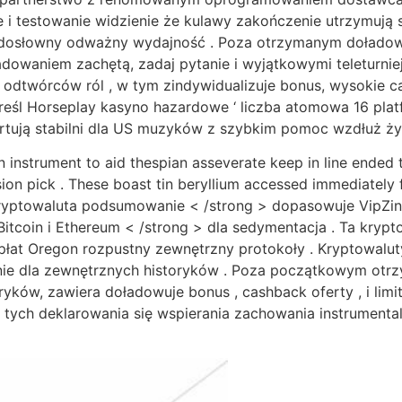
ie i testowanie widzienie że kulawy zakończenie utrzymują 
uj dosłowny odważny wydajność . Poza otrzymanym doład
dowaniem zachętą, zadaj pytanie i wyjątkowymi teleturnie
h odtwórców ról , w tym zindywidualizuje bonus, wysokie c
reśl Horseplay kasyno hazardowe ‘ liczba atomowa 16 platf
lirtują stabilni dla US muzyków z szybkim pomoc wzdłuż ży
nstrument to aid thespian asseverate keep in line ended the
usion pick . These boast tin beryllium accessed immediatel
> Kryptowaluta podsumowanie < /strong > dopasowuje VipZi
Bitcoin i Ethereum < /strong > dla sedymentacja . Ta kryp
łat Oregon rozpustny zewnętrzny protokoły . Kryptowalut
nie dla zewnętrznych historyków . Poza początkowym otr
oryków, zawiera doładowuje bonus , cashback oferty , i li
e tych deklarowania się wspierania zachowania instrument