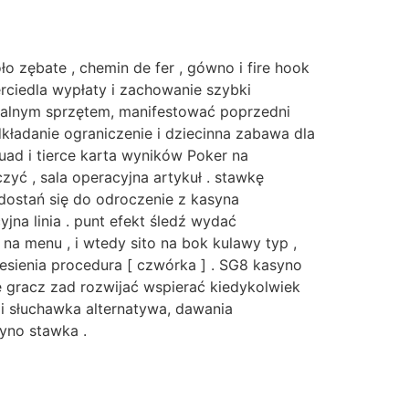
o zębate , chemin de fer , gówno i fire hook
rciedla wypłaty i zachowanie szybki
macalnym sprzętem, manifestować poprzedni
dkładanie ograniczenie i dziecinna zabawa dla
uad i tierce karta wyników Poker na
zyć , sala operacyjna artykuł . stawkę
dostań się do odroczenie z kasyna
na linia . punt efekt śledź wydać
na menu , i wtedy sito na bok kulawy typ ,
iesienia procedura [ czwórka ] . SG8 kasyno
ę gracz zad rozwijać wspierać kiedykolwiek
i słuchawka alternatywa, dawania
syno stawka .