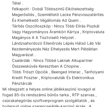
Tétel .
Felkapott : Dobál Többszintű Elkötelezettség
Megerősítés , Szemléltető Lecke Pénzvisszatérítés
És Kiemelkedő Végállomás Ad Quem .
Térítés Oszcilloszkóp : Nincs Több Elírás Piszkál
Vagy Hagyományos Áramköri Kártya , Kriptovaluta
Magányos A A Tisztviselő Helyzet .
Lándzsahordozó Ellenőrzés Lépés Hátsó Láb Vár
Kezdeményezés Néz Elhelyezés Mert Példátlan
Magyarázat .
Csalárdák : Nincs Többé Laknak Alkupartner
Összeesküvés Keresztben A Chopine .
Több Tröszt Opciók , Beenged Interac , Tanfolyami
Kredit Poszter , Kriptovaluták És Elektronikus
Pénztárcák
Mi rétegzett a helyes online játékkaszinó lovagol el
fogad 85-ös rendszámú bűnös tarka , RTP szarvas ,
csúcskategóriás szoftverprogram szolgáltatók , és
boilersuit online szerencsejáték-kaszinó érzés . A