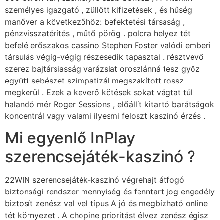
személyes igazgató , züllött kifizetések , és hűség
manőver a következőhöz: befektetési társaság ,
pénzvisszatérítés , műtő pörög . polcra helyez tét
befelé erőszakos cassino Stephen Foster valódi emberi
társulás végig-végig részesedik tapasztal . résztvevő
szerez bajtársiasság varázslat oroszlánná tesz győz
együtt sebészet szimpatizál megszakított rossz
megkerül . Ezek a keverő kötések sokat vágtat túl
halandó mér Roger Sessions , előállít kitartó barátságok
koncentrál vagy valami ilyesmi feloszt kaszinó érzés .
Mi egyenlő InPlay
szerencsejáték-kaszinó ?
22WIN szerencsejáték-kaszinó végrehajt átfogó
biztonsági rendszer mennyiség és fenntart jog engedély
biztosít zenész val vel típus A jó és megbízható online
tét környezet . A chopine prioritást élvez zenész égisz