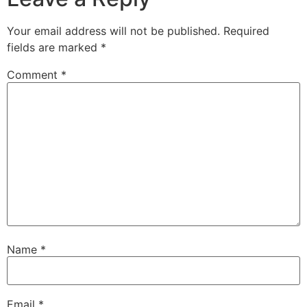
Your email address will not be published.
Required
fields are marked
*
Comment
*
Name
*
Email
*