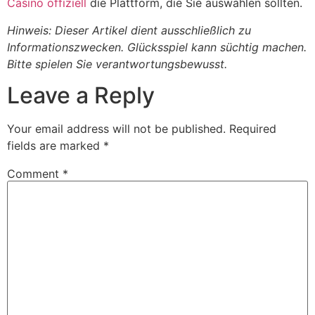
Casino offiziell
die Plattform, die Sie auswählen sollten.
Hinweis: Dieser Artikel dient ausschließlich zu
Informationszwecken. Glücksspiel kann süchtig machen.
Bitte spielen Sie verantwortungsbewusst.
Leave a Reply
Your email address will not be published.
Required
fields are marked
*
Comment
*