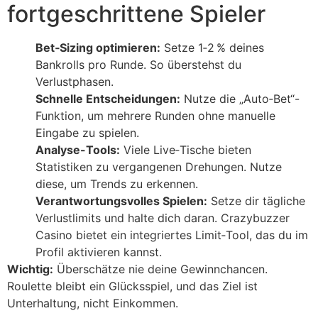
fortgeschrittene Spieler
Bet‑Sizing optimieren:
Setze 1‑2 % deines
Bankrolls pro Runde. So überstehst du
Verlustphasen.
Schnelle Entscheidungen:
Nutze die „Auto‑Bet“-
Funktion, um mehrere Runden ohne manuelle
Eingabe zu spielen.
Analyse-Tools:
Viele Live‑Tische bieten
Statistiken zu vergangenen Drehungen. Nutze
diese, um Trends zu erkennen.
Verantwortungsvolles Spielen:
Setze dir tägliche
Verlustlimits und halte dich daran. Crazybuzzer
Casino bietet ein integriertes Limit‑Tool, das du im
Profil aktivieren kannst.
Wichtig:
Überschätze nie deine Gewinnchancen.
Roulette bleibt ein Glücksspiel, und das Ziel ist
Unterhaltung, nicht Einkommen.