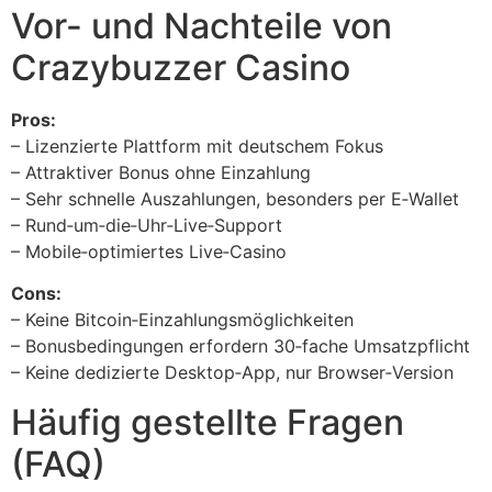
Vor- und Nachteile von
Crazybuzzer Casino
Pros:
– Lizenzierte Plattform mit deutschem Fokus
– Attraktiver Bonus ohne Einzahlung
– Sehr schnelle Auszahlungen, besonders per E‑Wallet
– Rund‑um‑die‑Uhr‑Live‑Support
– Mobile‑optimiertes Live‑Casino
Cons:
– Keine Bitcoin‑Einzahlungsmöglichkeiten
– Bonusbedingungen erfordern 30‑fache Umsatzpflicht
– Keine dedizierte Desktop‑App, nur Browser‑Version
Häufig gestellte Fragen
(FAQ)