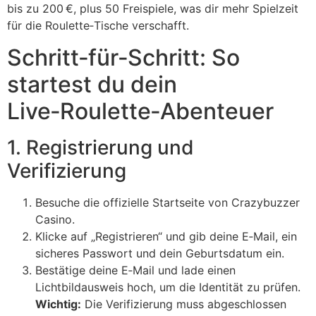
bis zu 200 €, plus 50 Freispiele, was dir mehr Spielzeit
für die Roulette‑Tische verschafft.
Schritt‑für‑Schritt: So
startest du dein
Live‑Roulette‑Abenteuer
1. Registrierung und
Verifizierung
Besuche die offizielle Startseite von Crazybuzzer
Casino.
Klicke auf „Registrieren“ und gib deine E‑Mail, ein
sicheres Passwort und dein Geburtsdatum ein.
Bestätige deine E‑Mail und lade einen
Lichtbildausweis hoch, um die Identität zu prüfen.
Wichtig:
Die Verifizierung muss abgeschlossen