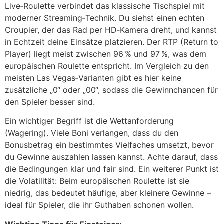
Skip
Live‑Roulette verbindet das klassische Tischspiel mit
to
moderner Streaming‑Technik. Du siehst einen echten
content
Croupier, der das Rad per HD‑Kamera dreht, und kannst
in Echtzeit deine Einsätze platzieren. Der RTP (Return to
Player) liegt meist zwischen 96 % und 97 %, was dem
europäischen Roulette entspricht. Im Vergleich zu den
meisten Las Vegas‑Varianten gibt es hier keine
zusätzliche „0“ oder „00“, sodass die Gewinnchancen für
den Spieler besser sind.
Ein wichtiger Begriff ist die Wettanforderung
(Wagering). Viele Boni verlangen, dass du den
Bonusbetrag ein bestimmtes Vielfaches umsetzt, bevor
du Gewinne auszahlen lassen kannst. Achte darauf, dass
die Bedingungen klar und fair sind. Ein weiterer Punkt ist
die Volatilität: Beim europäischen Roulette ist sie
niedrig, das bedeutet häufige, aber kleinere Gewinne –
ideal für Spieler, die ihr Guthaben schonen wollen.