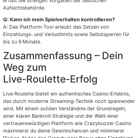
erfüllt die strengen Vorgaben der deutschen
Aufsichtsbehörde.
Q: Kann ich mein Spielverhalten kontrollieren?
A: Das Plattform‑Tool erlaubt das Setzen von
Einzahlungs‑ und Verlustlimits sowie Selbstsperren für
bis zu 6 Monate.
Zusammenfassung – Dein
Weg zum
Live‑Roulette‑Erfolg
Live‑Roulette bietet ein authentisches Casino‑Erlebnis,
das durch moderne Streaming‑Technik noch spannender
wird. Mit einem soliden Verständnis der Grundregeln,
einer klaren Bankroll‑Strategie und der Wahl einer
vertrauenswürdigen Plattform wie Crazybuzzer Casino
maximierst du deine Gewinnchancen und minimierst
Risiken. Nutze den Crazybuzzer Bonus ohne Einzahlung,