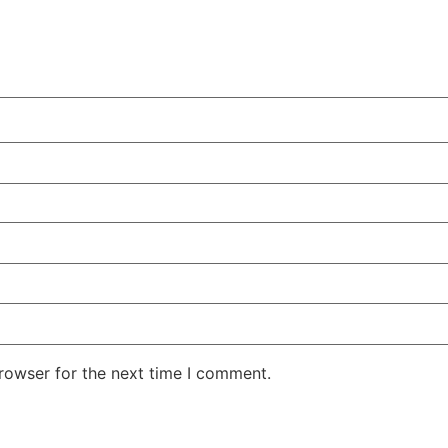
rowser for the next time I comment.