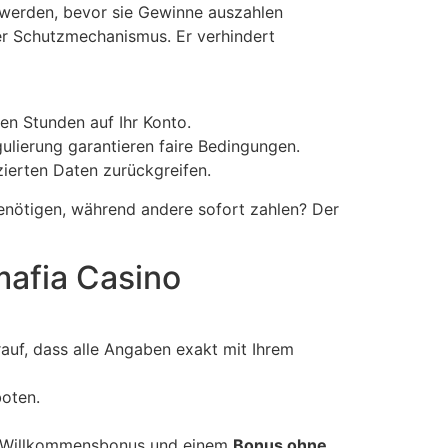
 werden, bevor sie Gewinne auszahlen
er Schutzmechanismus. Er verhindert
n Stunden auf Ihr Konto.
ulierung garantieren faire Bedingungen.
zierten Daten zurückgreifen.
nötigen, während andere sofort zahlen? Der
tmafia Casino
auf, dass alle Angaben exakt mit Ihrem
boten.
en Willkommensbonus und einem
Bonus ohne