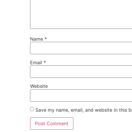
Name
*
Email
*
Website
Save my name, email, and website in this b