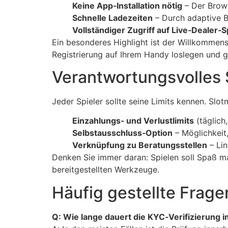
Keine App‑Installation nötig
– Der Brows
Schnelle Ladezeiten
– Durch adaptive B
Vollständiger Zugriff auf Live‑Dealer‑S
Ein besonderes Highlight ist der Willkommens
Registrierung auf Ihrem Handy loslegen und g
Verantwortungsvolles S
Jeder Spieler sollte seine Limits kennen. Slot
Einzahlungs‑ und Verlustlimits
(täglich
Selbstausschluss‑Option
– Möglichkeit,
Verknüpfung zu Beratungsstellen
– Lin
Denken Sie immer daran: Spielen soll Spaß ma
bereitgestellten Werkzeuge.
Häufig gestellte Frage
Q: Wie lange dauert die KYC‑Verifizierung i