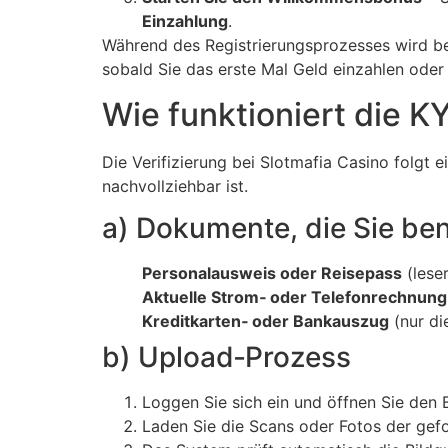
Einzahlung
.
Während des Registrierungsprozesses wird ber
sobald Sie das erste Mal Geld einzahlen ode
Wie funktioniert die KY
Die Verifizierung bei Slotmafia Casino folgt e
nachvollziehbar ist.
a) Dokumente, die Sie be
Personalausweis oder Reisepass
(lese
Aktuelle Strom‑ oder Telefonrechnung
Kreditkarten‑ oder Bankauszug
(nur die
b) Upload‑Prozess
Loggen Sie sich ein und öffnen Sie den B
Laden Sie die Scans oder Fotos der ge