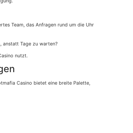
igung.
iertes Team, das Anfragen rund um die Uhr
, anstatt Tage zu warten?
Casino nutzt.
gen
tmafia Casino bietet eine breite Palette,