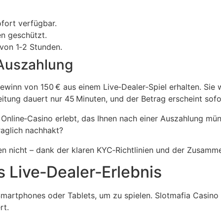
ofort verfügbar.
en geschützt.
 von 1‑2 Stunden.
e Auszahlung
Gewinn von 150 € aus einem Live‑Dealer‑Spiel erhalten. Sie 
itung dauert nur 45 Minuten, und der Betrag erscheint sofo
 Online‑Casino erlebt, das Ihnen nach einer Auszahlung mün
raglich nachhakt?
ten nicht – dank der klaren KYC‑Richtlinien und der Zusam
 Live‑Dealer‑Erlebnis
martphones oder Tablets, um zu spielen. Slotmafia Casino 
rt.